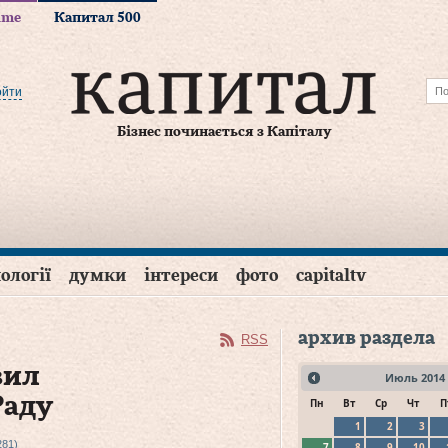
time
Капитал 500
ойти
Бізнес починається з Капіталу
ології
думки
інтереси
фото
capitaltv
архив раздела
RSS
вил
Июль
2014
Раду
Пн
Вт
Ср
Чт
П
1
2
3
281)
7
8
9
10