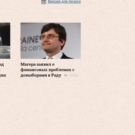
Версия для печати
од
Магера заявил о
х
финансовых проблемах с
рах
довыборами в Раду
17016