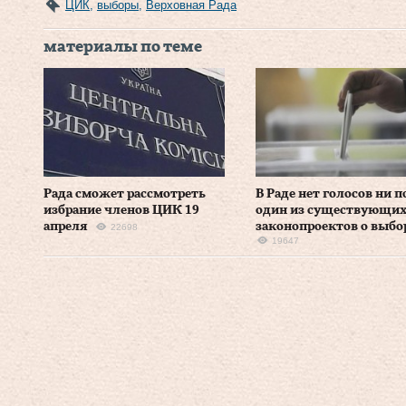
ЦИК
,
выборы
,
Верховная Рада
материалы по теме
Рада сможет рассмотреть
В Раде нет голосов ни п
избрание членов ЦИК 19
один из существующи
апреля
законопроектов о выбо
22698
19647