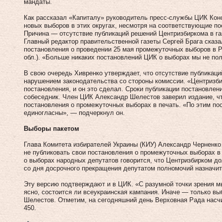
мандаты.
Как рассказал «Капиталу» руководитель пресс-службы ЦИК Кон
новых выборов в этих округах, несмотря на соответствующие по
Причина — отсутствие публикаций решений Центризбиркома в газ
Главный редактор правительственной газеты Сергей Брага сказа
постановления о проведении 25 мая промежуточных выборов в Р
обл.). «Больше никаких постановлений ЦИК о выборах мы не по
В свою очередь Хивренко утверждает, что отсутствие публикаци
нарушением законодательства со стороны комиссии. «Центризби
постановления, и он это сделал. Сроки публикации постановлен
собеседник. Член ЦИК Александр Шелестов заверил издание, чт
постановления о промежуточных выборах в печать. «По этим п
единогласны», — подчеркнул он.
Выборы пакетом
Глава Комитета избирателей Украины (КИУ) Александр Черненк
не публиковать свои постановления о промежуточных выборах в 
о выборах народных депутатов говорится, что Центризбирком д
со дня досрочного прекращения депутатом полномочий назначит
Эту версию подтверждают и в ЦИК. «С разумной точки зрения м
ясно, состоится ли всеукраинская кампания. Иначе — только вы
Шелестов. Отметим, на сегодняшний день Верховная Рада насч
450.