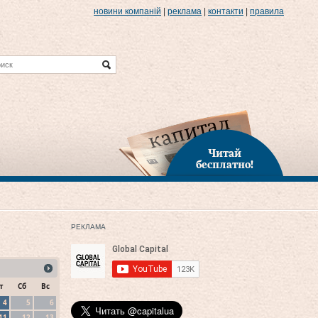
новини компаній
|
реклама
|
контакти
|
правила
Читай
бесплатно!
РЕКЛАМА
т
Сб
Вс
4
5
6
11
12
13