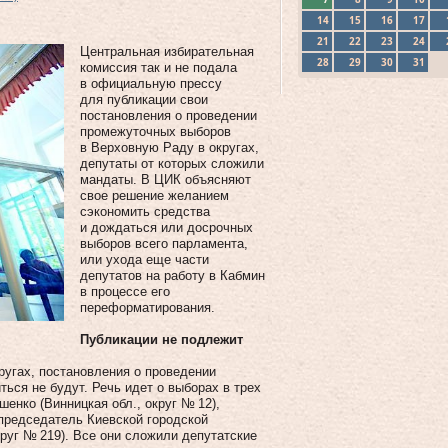
14
15
16
17
21
22
23
24
Центральная избирательная
28
29
30
31
комиссия так и не подала
в официальную прессу
для публикации свои
постановления о проведении
промежуточных выборов
в Верховную Раду в округах,
депутаты от которых сложили
мандаты. В ЦИК объясняют
свое решение желанием
сэкономить средства
и дождаться или досрочных
выборов всего парламента,
или ухода еще части
депутатов на работу в Кабмин
в процессе его
переформатирования.
Публикации не подлежит
угах, постановления о проведении
ься не будут. Речь идет о выборах в трех
енко (Винницкая обл., округ № 12),
-председатель Киевской городской
руг № 219). Все они сложили депутатские