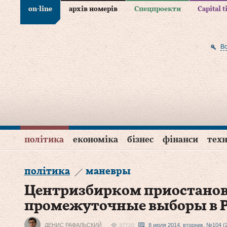
on-line
архів номерів
Спецпроекти
Capital 
В
політика
економіка
бізнес
фінанси
техн
політика
маневры
Центризбирком приостано
промежуточные выборы в 
ДЕНИС РАФАЛЬСКИЙ
8 июля 2014, вторник, №104 (
37720