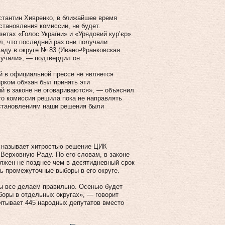
стантин Хивренко, в ближайшее время
становления комиссии, не будет.
етах «Голос України» и «Урядовий кур’єр».
л, что последний раз они получали
аду в округе № 83 (Ивано-Франковская
лучали», — подтвердил он.
й в официальной прессе не является
рком обязан был принять эти
ий в законе не оговариваются», — объяснил
о комиссия решила пока не направлять
остановлениям наши решения были
о называет хитростью решение ЦИК
Верховную Раду. По его словам, в законе
олжен не позднее чем в десятидневный срок
ь промежуточные выборы в его округе.
ы все делаем правильно. Осенью будет
боры в отдельных округах», — говорит
итывает 445 народных депутатов вместо