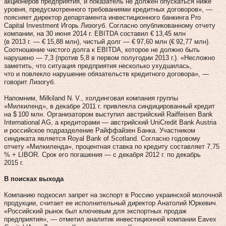
акционеров предприятия, и показатель не должен опускаться ниже
уровня, предусмотренного требованиями кредитных договоров», —
поясняет директор департамента инвестиционного банкинга Pro
Capital Investment Игорь Лизогуб. Согласно опубликованному отчету
компании, на 30 июня 2014 г. EBITDA составил € 13,45 млн
(в 2013 г. — € 15,88 млн), чистый долг — € 97,60 млн (€ 92,77 млн).
Со­от­ношение чистого долга к EBITDA, которое не должно быть
нарушено — 7,3 (против 5,8 в первом полугодии 2013 г.). «Несложно
заметить, что ситуация предприятия несколько ухудшилась,
что и повлекло нарушение обязательств кредитного договора», —
говорит Лизогуб.
Напомним, Milkiland N. V., холдинговая компания группы
«Милкиленд», в декабре 2011 г. привлекла синдицированный кредит
на $ 100 млн. Организатором выступил австрийский Raiffeisen Bank
International AG, а кредиторами — австрийский UniCredit Bank Austria
и российское подразделение Райффайзен Банка. Участником
синдиката является Royal Bank of Scotland. Согласно годовому
отчету «Милкиленда», процентная ставка по кредиту составляет 7,75
% + LIBOR. Срок его погашения — с декабря 2012 г. по декабрь
2015 г.
В поисках выхода
Компанию подкосил запрет на экспорт в Россию украинской молочной
продукции, считает ее исполнительный директор Анатолий Юркевич.
«Российский рынок был ключевым для экспортных продаж
предприятия», — отметил аналитик инвестиционной компании Eavex