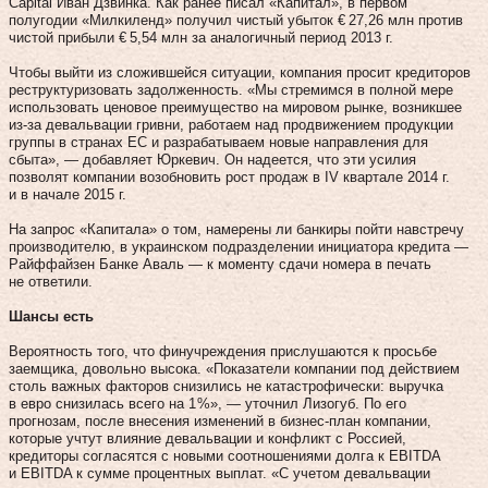
Capital Иван Дзвинка. Как ранее писал «Капитал», в первом
полугодии «Милкиленд» получил чистый убыток € 27,26 млн против
чистой прибыли € 5,54 млн за аналогичный период 2013 г.
Чтобы выйти из сложившейся ситуации, компания просит кредиторов
реструктуризовать задолженность. «Мы стремимся в полной мере
использовать ценовое преимущество на мировом рынке, возникшее
из‑за девальвации гривни, работаем над продвижением продукции
группы в странах ЕС и разрабатываем новые направления для
сбыта», — добавляет Юркевич. Он надеется, что эти усилия
позволят компании возобновить рост продаж в IV квартале 2014 г.
и в начале 2015 г.
На запрос «Капитала» о том, намерены ли банкиры пойти навстречу
производителю, в украинском подразделении инициатора кредита —
Райффайзен Банке Аваль — к моменту сдачи номера в печать
не ответили.
Шансы есть
Вероятность того, что финучреждения прислушаются к просьбе
заемщика, довольно высока. «Показатели компании под действием
столь важных факторов снизились не катастрофически: выручка
в евро снизилась всего на 1 %», — уточнил Лизогуб. По его
прогнозам, после внесения изменений в бизнес-план компании,
которые учтут влияние девальвации и конфликт с Россией,
кредиторы согласятся с новыми соотношениями долга к EBITDA
и EBITDA к сумме процентных выплат. «С учетом девальвации