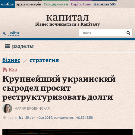
on-line
архів номерів
Спецпроекти
Capital time
Капитал 500
Бізнес починається з Капіталу
Войти
разделы
бізнес
стратегия
RSS
Крупнейший украинский
сыродел просит
реструктуризовать долги
МАРИЯ БРОВИНСКАЯ
29 сентября 2014, понедельник, №152 (329)
71275