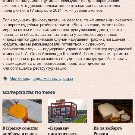
компания получила ощутимые преимущества для наращивания
экспорта, что должно положительно отра­зиться на показателях
предприятия в IV квартале 2014 г.», — уверен эксперт.
Если улучшить финрезультаты не удастся, то «Милкиленд» окажется
на пороге судебных разбирательств. «Банк, конечно, может пойти
мирным путем и согласиться на реструктуризацию долга, но это
право, а не обязательство. Если дела у заемщика идут плохо
и предвидятся дальнейшие случаи нарушения графика погашения
кредита, мы бы рекомендовали готовиться к судебному
разбирательству», — подчеркнул управляющий партнер юридической
компании L. A. Group Александр Шкелебей. По его словам, грамотно
выстроенная стратегия защиты в суде часто вынуждает банк сесть
с заемщиком за стол переговоров, предлагая дисконты
или соглашаясь реструктуризацию.
Милкиленд
,
задолженность
,
сыры
материалы по теме
В Крыму сожгли
«Караван»
Из-за эмбарго
колбасы и сыры
поглотит сеть
России