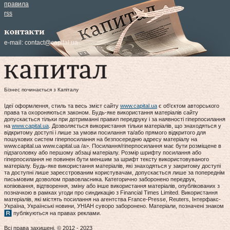
правила
rss
контакти
e-mail:
contact@capital.ua
Бізнес починається з Капіталу
Ідеї оформлення, стиль та весь зміст сайту
www.capital.ua
є об'єктом авторського
права та охороняються законом. Будь-яке використання матеріалів сайту
допускається тільки при дотриманні правил передруку і за наявності гіперпосилання
на
www.capital.ua
. Дозволяється використання тільки матеріалів, що знаходяться у
відкритому доступі і лише за умови посилання та/або прямого відкритого для
пошукових систем гіперпосилання на безпосередню адресу матеріалу на
www.capital.ua www.capital.ua /a>. Посилання/гіперпосилання має бути розміщене в
підзаголовку або першому абзаці матеріалу. Розмір шрифту посилання або
гіперпосилання не повинен бути меншим за шрифт тексту використовуваного
матеріалу. Будь-яке використання матеріалів, які знаходяться у закритому доступі
та доступні лише зареєстрованим користувачам, допускається лише за попереднім
письмовим дозволом правовласника. Категорично заборонено передрук,
копіювання, відтворення, зміну або інше використання матеріалів, опублікованих з
позначкою в рамках угоди про синдикацію з Financial Times Limited. Використання
матеріалів, які містять посилання на агентства France-Presse, Reuters, Інтерфакс-
Україна, Українські новини, УНІАН суворо заборонено. Матеріали, позначені знаком
публікуються на правах реклами.
Всі права захищені. © 2012 - 2023