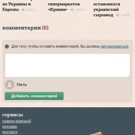
из Украины и
гипермаркетов
остановился
Европы
«Краина»
украинский
24325
10025
сырзавод
10040
комментарии
(0)
Для того, чтобы оставить комментарий, Вы должны
авторизоваться
.
Гость
Добавить комментарий
сервисы
новини компаній
реклама
контакти