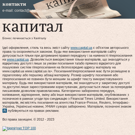
контакти
e-mail:
contact@capital.ua
Бізнес починається з Капіталу
Ідеї оформлення, стиль та весь зміст сайту
www.capital.ua
є об'єктом авторського
права та охороняються законом. Будь-яке використання матеріалів сайту
допускається тільки при дотриманні правил передруку і за наявності гіперпосилання
на
www.capital.ua
. Дозволяється використання тільки матеріалів, що знаходяться у
відкритому доступі і лише за умови посилання та/або прямого відкритого для
пошукових систем гіперпосилання на безпосередню адресу матеріалу на
www.capital.ua www.capital.ua /a>. Посилання/гіперпосилання має бути розміщене в
підзаголовку або першому абзаці матеріалу. Розмір шрифту посилання або
гіперпосилання не повинен бути меншим за шрифт тексту використовуваного
матеріалу. Будь-яке використання матеріалів, які знаходяться у закритому доступі
та доступні лише зареєстрованим користувачам, допускається лише за попереднім
письмовим дозволом правовласника. Категорично заборонено передрук,
копіювання, відтворення, зміну або інше використання матеріалів, опублікованих з
позначкою в рамках угоди про синдикацію з Financial Times Limited. Використання
матеріалів, які містять посилання на агентства France-Presse, Reuters, Інтерфакс-
Україна, Українські новини, УНІАН суворо заборонено. Матеріали, позначені знаком
публікуються на правах реклами.
Всі права захищені. © 2012 - 2023