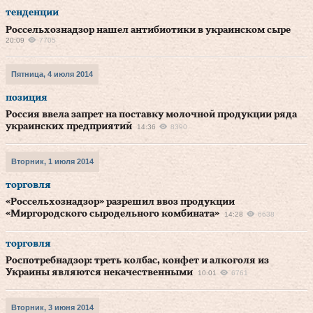
тенденции
Россельхознадзор нашел антибиотики в украинском сыре
20:09
7705
Пятница, 4 июля 2014
позиция
Россия ввела запрет на поставку молочной продукции ряда
украинских предприятий
14:36
8390
Вторник, 1 июля 2014
торговля
«Россельхознадзор» разрешил ввоз продукции
«Миргородского сыродельного комбината»
14:28
6638
торговля
Роспотребнадзор: треть колбас, конфет и алкоголя из
Украины являются некачественными
10:01
6761
Вторник, 3 июня 2014