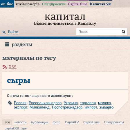
on-line
архів номерів
Спецпроекти
Capital time
Капитал 500
Бізнес починається з Капіталу
Войти
разделы
материалы по тегу
RSS
сыры
С этим тегом чаще всего используют:
Россия
,
Россельхознадзор
,
Украина
,
торговля
,
молоко
,
экспорт
,
Милкиленд
,
Роспотребнадзор
,
импорт
,
эмбарго
все
новости
публикации
фото
CapitalTV
Capital time
Спецпроекты
capital500_type