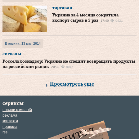
торговля
Украина за 4 месяца сократила
экспорт сыров в 5 раз
17:40
9421
Вторник, 13 мая 2014
сигналы
Россельхознадзор: Украина не спешит возвращать продукты
на российский рынок
20:32
8045
Просмотреть еще
сервисы
новини компаній
реклама
контакти
правила
rss