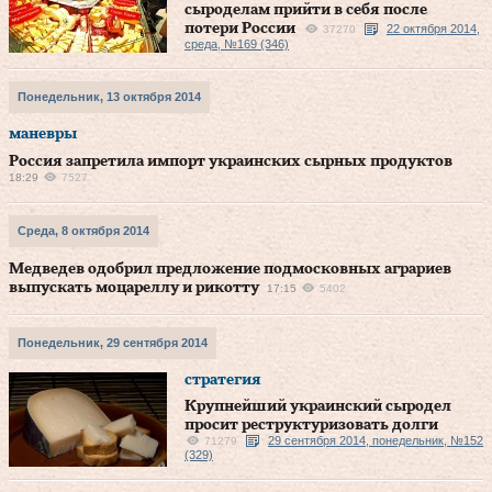
сыроделам прийти в себя после
потери России
22 октября 2014,
37270
среда, №169 (346)
Понедельник, 13 октября 2014
маневры
Россия запретила импорт украинских сырных продуктов
18:29
7527
Среда, 8 октября 2014
Медведев одобрил предложение подмосковных аграриев
выпускать моцареллу и рикотту
17:15
5402
Понедельник, 29 сентября 2014
стратегия
Крупнейший украинский сыродел
просит реструктуризовать долги
29 сентября 2014, понедельник, №152
71279
(329)