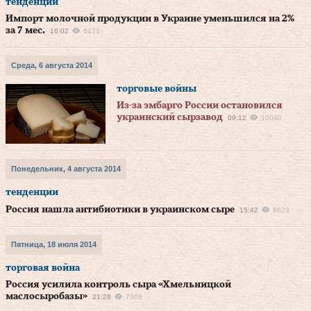
тенденции
Импорт молочной продукции в Украине уменьшился на 2%
за 7 мес.
16:02
6471
Среда, 6 августа 2014
торговые войны
Из-за эмбарго России остановился
украинский сырзавод
09:12
10040
Понедельник, 4 августа 2014
тенденции
Россия нашла антибиотики в украинском сыре
15:42
6623
Пятница, 18 июля 2014
торговая война
Россия усилила контроль сыра «Хмельницкой
маслосыробазы»
21:28
7308