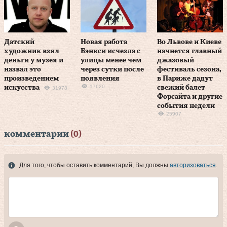
Датский
Новая работа
Во Львове и Киеве
художник взял
Бэнкси исчезла с
начнется главный
деньги у музея и
улицы менее чем
джазовый
назвал это
через сутки после
фестиваль сезона,
произведением
появления
в Париже дадут
17620
искусства
свежий балет
31978
Форсайта и другие
события недели
25907
комментарии
(0)
Для того, чтобы оставить комментарий, Вы должны
авторизоваться
.