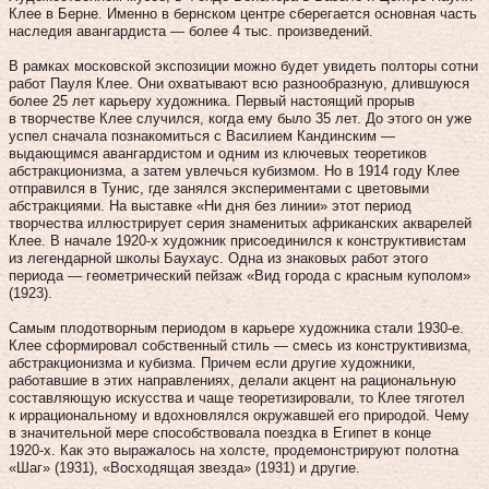
Клее в Берне. Именно в бернском центре сберегается основная часть
наследия авангардиста — более 4 тыс. произведений.
В рамках московской экспозиции можно будет увидеть полторы сотни
работ Пауля Клее. Они охватывают всю разнообразную, длившуюся
более 25 лет карьеру художника. Первый настоящий прорыв
в творчестве Клее случился, когда ему было 35 лет. До этого он уже
успел сначала познакомиться с Василием Кандинским —
выдающимся авангардистом и одним из ключевых теоретиков
абстракционизма, а затем увлечься кубизмом. Но в 1914 году Клее
отправился в Тунис, где занялся экспериментами с цветовыми
абстракциями. На выставке «Ни дня без линии» этот период
творчества иллюстрирует серия знаменитых африканских акварелей
Клее. В начале 1920‑х художник присоединился к конструктивистам
из легендарной школы Баухаус. Одна из знаковых работ этого
периода — геометрический пейзаж «Вид города с красным куполом»
(1923).
Самым плодотворным периодом в карьере художника стали 1930‑е.
Клее сформировал собственный стиль — смесь из конструктивизма,
абстракционизма и кубизма. Причем если другие художники,
работавшие в этих направлениях, делали акцент на рациональную
составляющую искусства и чаще теоретизировали, то Клее тяготел
к иррациональному и вдохновлялся окружавшей его природой. Чему
в значительной мере способствовала поездка в Египет в конце
1920‑х. Как это выражалось на холсте, продемонстрируют полотна
«Шаг» (1931), «Восходящая звезда» (1931) и другие.