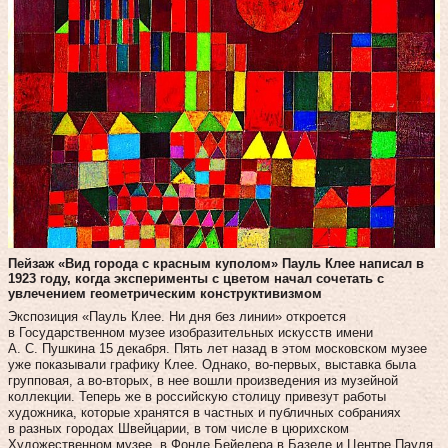
Пейзаж «Вид города с красным куполом» Пауль Клее написал в
1923 году, когда эксперименты с цветом начал сочетать с
увлечением геометрическим конструктивизмом
Экспозиция «Пауль Клее. Ни дня без линии» откроется
в Государственном музее изобразительных искусств имени
А. С. Пуш­кина 15 декабря. Пять лет назад в этом московском музее
уже показывали графику Клее. Однако, во‑первых, выставка была
групповая, а во‑вторых, в нее вошли произведения из музейной
коллекции. Теперь же в российскую столицу привезут работы
художника, которые хранятся в частных и публичных собраниях
в разных городах Швейцарии, в том числе в цюрихском
Художественном музее, в Фонде Бейелера в Базеле и Центре Пауля