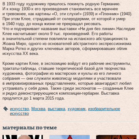
В 1933 году художнику пришлось покинуть родную Германию.
И к концу 1930‑х его произведения становились все мрачнее
и тревожнее, как картины «О, эти слухи!» (1939) и «Пленник» (1940).
При этом Клее, страдавший от склеродермии, от которой и умер
в 1940 году, до конца жизни не прекращал рисовать.
Что и подчеркивает название выставки «Ни дня без линии».Наследие
Клее насчитывает около 9 тыс. произведений. Его работы
в значительной степени повлияли на испанского абстракциониста
Жоана Миро, одного из основателей абстрактного экспрессионизма
Марка Ротко и других ключевых авторов, сформировавших облик
искусства ХХ века.
Кроме картин Клее, в экспозицию войдут его рабочие инструменты,
трактаты-таблицы, ставшие теоретической базой для творчества
художника, фотографии из мастерских и куклы из его личного
собрания — они служили живописцу моделями и участвовали
в импровизированных представлениях, которые авангардист любил
устраивать у себя дома. Также среди экспонатов — созданные Клее
и редко демонстрирующиеся композиции-гербарии. Выставка
продлится до 1 марта 2015 года.
искусство
,
Москва
,
выставка
,
художник
,
изобразительное
искусство
материалы по теме