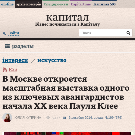
on-line
архів номерів
Спецпроекти
Capital time
Капитал 500
Бізнес починається з Капіталу
Войти
разделы
інтереси
искусство
RSS
В Москве откроется
масштабная выставка одного
из ключевых авангардистов
начала ХХ века Пауля Клее
ЮЛИЯ КУПРИНА
3 декабря 2014, среда, №199 (376)
71847