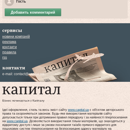
Гость
Добавить комментарий
сервисы
новини компаній
реклама
контакти
правила
rss
контакти
e-mail:
contact@capital.ua
Бізнес починається з Капіталу
Ідеї оформлення, стиль та весь зміст сайту
www.capital.ua
є об'єктом авторського
права та охороняються законом. Будь-яке використання матеріалів сайту
допускається тільки при дотриманні правил передруку і за наявності гіперпосилання
на
www.capital.ua
. Дозволяється використання тільки матеріалів, що знаходяться у
відкритому доступі і лише за умови посилання та/або прямого відкритого для
пошукових систем гіперпосилання на безпосередню адресу матеріалу на