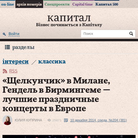
on-line
архів номерів
Спецпроекти
Capital time
Капитал 500
Бізнес починається з Капіталу
Войти
разделы
інтереси
классика
RSS
«Щелкунчик» в Милане,
Гендель в Бирмингеме —
лучшие праздничные
концерты в Европе
ЮЛИЯ КУПРИНА
10 декабря 2014, среда, №204 (381)
25871