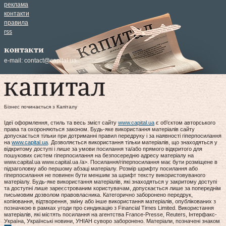
реклама
контакти
правила
rss
контакти
e-mail:
contact@capital.ua
Бізнес починається з Капіталу
Ідеї оформлення, стиль та весь зміст сайту
www.capital.ua
є об'єктом авторського
права та охороняються законом. Будь-яке використання матеріалів сайту
допускається тільки при дотриманні правил передруку і за наявності гіперпосилання
на
www.capital.ua
. Дозволяється використання тільки матеріалів, що знаходяться у
відкритому доступі і лише за умови посилання та/або прямого відкритого для
пошукових систем гіперпосилання на безпосередню адресу матеріалу на
www.capital.ua www.capital.ua /a>. Посилання/гіперпосилання має бути розміщене в
підзаголовку або першому абзаці матеріалу. Розмір шрифту посилання або
гіперпосилання не повинен бути меншим за шрифт тексту використовуваного
матеріалу. Будь-яке використання матеріалів, які знаходяться у закритому доступі
та доступні лише зареєстрованим користувачам, допускається лише за попереднім
письмовим дозволом правовласника. Категорично заборонено передрук,
копіювання, відтворення, зміну або інше використання матеріалів, опублікованих з
позначкою в рамках угоди про синдикацію з Financial Times Limited. Використання
матеріалів, які містять посилання на агентства France-Presse, Reuters, Інтерфакс-
Україна, Українські новини, УНІАН суворо заборонено. Матеріали, позначені знаком