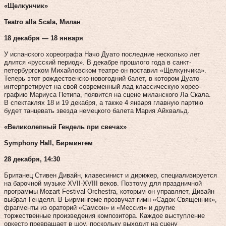
«Щелкунчик»
Teatro alla Scala, Милан
18 декабря — 18 января
У испанского хореографа Начо Дуато последние несколько лет
длится «русский период». В декабре прошлого года в санкт-
петербургском Михайловском театре он поставил «Щелкунчика».
Теперь этот рождественско-новогодний балет, в котором Дуато
интерпретирует на свой современный лад классическую хорео­
графию Мариуса Петипа, по­явится на сцене миланского Ла Скала.
В спектаклях 18 и 19 декабря, а также 4 января главную партию
будет танцевать звезда немецкого балета Мария Айхвальд.
«Великолепный Гендель при свечах»
Symphony Hall, Бирмингем
28 декабря, 14:30
Британец Стивен Дивайн, клавесинист и дирижер, специализируется
на барочной музыке XVII‑XVIII веков. Поэтому для праздничной
программы Mozart Festival Orchestra, которым он управляет, Дивайн
выбрал Генделя. В Бирмингеме прозвучат гимн «Садок-Священник»,
фрагменты из ораторий «Самсон» и «Мессия» и другие
торжественные произведения композитора. Каждое выступление
оркестр превращает в шоу, поскольку выходит на сцену