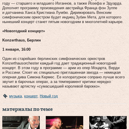
году — старшего и младшего Иоганнов, а также Йозефа и Эдуарда.
Дополнят программу произведения австрийца Франца фон Зуппе
и датчанина Ханса Кристиана Лумбю. Дирижировать Венским
симфоническим оркестром будет индиец Зубин Мета, для которого
нынешний концерт станет пятым новогодним в многолетней карьере.
«Новогодний концерт»
Konzerthaus, Берлин
1 января, 16:00
Один из старейших берлинских симфонических оркестров
Konzerthausorchester каждый год дает традиционный новогодний
концерт. В этом году в программе — арии из опер Моцарта, Верди
и Россини. Споет их специально приглашенная звезда — немецкая
оперная дива Симона Кермес. Ее колоратурное сопрано лучше всего
звучит в барочных операх, а за темперамент критики нередко
называют артистку «сумасшедшей королевой барокко».
музыка
,
концерт
,
Новый год
материалы по теме