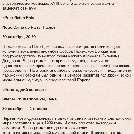
в исторических костюмах XVIII века, а электрические лампы
заменяет свечами.
«Puer Natus Est»
Notre-Dame de Paris, Париж
30 декабря, 20:30
В главном зале Нотр-Дам специальный рождественский концерт
исполнит вокальный ансамбль Собора Парижской Богоматери
под руководством именитого французского дирижера Сильвана
Дьедонна. В программе — старинная музыка, в том числе
одноголосное григорианское пение и средневековые полифонические
произведения. На вторых ансамбль специализируется — ведь именно
парижский Нотр-Дам был одним из центров развития поли­фонической
музыкальной культуры в средневековой Европе.
«Новогодний концерт»
Wiener Philharmoniker, Вена
30 декабря — 1 января
Первый новогодний концерт в одной из самых известных филармоний
мира состоялся еще в 1939 году. И с тех пор стал ежегодным
событием. В программе всегда есть сочинения
кого‑то из многочисленной музыкальной семьи Штраусов, в этом