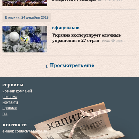
Вторник, 24 декабря 2019
официально
Украина экспортирует елочные
украшения в 27 стран
19:44
36910
Просмотреть еще
сервисы
новини компаній
реклама
контакти
правила
rss
контакти
e-mail:
contact@capital.ua