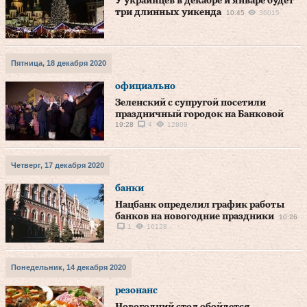
У украинцев в декабре и январе будет
три длинных уикенда
10:45
36015
Пятница, 18 декабря 2020
официально
Зеленский с супругой посетили
праздничный городок на Банковой
19:28
4
12809
Четверг, 17 декабря 2020
банки
Нацбанк определил график работы
банков на новогодние праздники
10:26
1
16128
Понедельник, 14 декабря 2020
резонанс