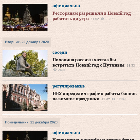
официально
Ресторанам разрешили в Новый год
работать до утра
11:02
22377
Вторник, 22 декабря 2020
соседи
Половина россиян хотела бы
встретить Новый год с Путиным
13:53
26012
регулирование
НБУ определил график работы банков
на зимние праздники
12:42
31594
Понедельник, 21 декабря 2020
официально