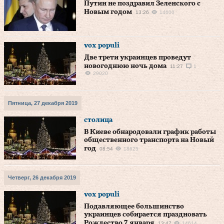
Путин не поздравил Зеленского с
Новым годом
13:26
14600
vox populi
Две трети украинцев проведут
новогоднюю ночь дома
11:27
1
29020
Пятница, 27 декабря 2019
столица
В Киеве обнародовали график работы
общественного транспорта на Новый
год
08:54
18625
Четверг, 26 декабря 2019
vox populi
Подавляющее большинство
украинцев собирается праздновать
Рождество 7 января
13:47
14614