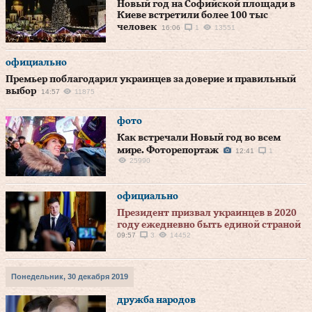
Новый год на Софийской площади в
Киеве встретили более 100 тыс
человек
16:06
1
13551
официально
Премьер поблагодарил украинцев за доверие и правильный
выбор
14:57
11875
фото
Как встречали Новый год во всем
мире. Фоторепортаж
12:41
1
25990
официально
Президент призвал украинцев в 2020
году ежедневно быть единой страной
09:57
3
14452
Понедельник, 30 декабря 2019
дружба народов