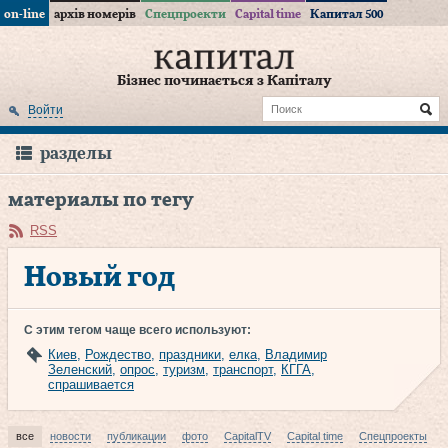
on-line
архів номерів
Спецпроекти
Capital time
Капитал 500
Бізнес починається з Капіталу
Войти
разделы
материалы по тегу
RSS
Новый год
С этим тегом чаще всего используют:
Киев
,
Рождество
,
праздники
,
елка
,
Владимир
Зеленский
,
опрос
,
туризм
,
транспорт
,
КГГА
,
спрашивается
все
новости
публикации
фото
CapitalTV
Capital time
Спецпроекты