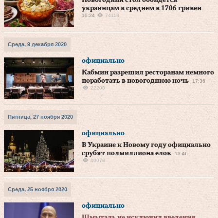
Новогодний стол обойдется
украинцам в среднем в 1706 гривен
10:24
74118
Среда, 9 декабря 2020
официально
Кабмин разрешил ресторанам немного
поработать в новогоднюю ночь
17:36
22208
Пятница, 27 ноября 2020
официально
В Украине к Новому году официально
срубят полмиллиона елок
13:46
40078
Среда, 25 ноября 2020
официально
Шмыгаль не исключил введения