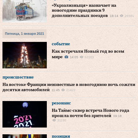
«Укрзализныця» назначает на
новогодние праздники 9
дополнительных поездов
18:14
26581
Пятница, 1 января 2021
событие
Как встречали Новый год во всем
мире
14:05
62203
происшествие
На востоке Франции неизвестные в новогоднюю ночь сожгли
десятки автомобилей
11:45
21422
резонанс
На Таймс-сквер встреча Нового года
прошла почти без зрителей
09:18
31130
позиция