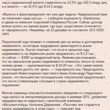
лиц в национальной валюте сократился на 13,3 % (до 202,5 млрд грн),
а в валюте — на 42,5 % (до $ 14,2 млрд).
«Валюты в финучреждениях нет уже две недели: Национальный банк
не пополняет наши кассы», — сообщили журналисту «Капитала»
в одном из киевских отделений Сбербанка России. Сейчас доллар
можно купить на черном рынке, где курс существенно отличается
от официального. Например, на 23 декабря он составлял 19,5 USD /
UAH.
Покупателей подстегивает и снижение цен на жилье в долларовом
эквиваленте, на которые традиционно ориентируется рынок
недвижимости. Лысов отмечает, что если в прошлом году
недвижимость на первичном рынке продавалась по $ 1,5 тыс.,
то сейчас — $ 800 за квадратный метр. Якимова рассказывает,
что на харьковском рынке недвижимости по­явилось жилье по очень
низким ценам — однокомнатные по $ 18‑20 тыс. «Это самая низкая
за последние десять лет цена», — подчеркнула она. Председатель
правления Инвестиционно-трастового банка Александр Подолянко
указал, что большинство потенциальных покупателей предполагают,
что после стабилизации ситуации в стране недвижимость
подорожает.
Многие украинцы опасаются возможного введения со следующего
года налога на неподтвержденные доходы в размере 30 %, добавляет
замдиректора по маркетингу строительной компании
«Міськжитлобуд» Ангелина Деревлева. «Поэтому они стараются
купить недвижимость в этом году», — поясняет она.