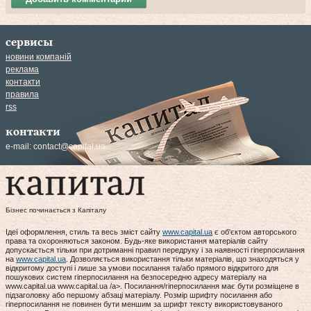
сервисы
новини компаній
реклама
контакти
правила
rss
контакти
e-mail:
contact@capital.ua
Бізнес починається з Капіталу
Ідеї оформлення, стиль та весь зміст сайту
www.capital.ua
є об'єктом авторського
права та охороняються законом. Будь-яке використання матеріалів сайту
допускається тільки при дотриманні правил передруку і за наявності гіперпосилання
на
www.capital.ua
. Дозволяється використання тільки матеріалів, що знаходяться у
відкритому доступі і лише за умови посилання та/або прямого відкритого для
пошукових систем гіперпосилання на безпосередню адресу матеріалу на
www.capital.ua www.capital.ua /a>. Посилання/гіперпосилання має бути розміщене в
підзаголовку або першому абзаці матеріалу. Розмір шрифту посилання або
гіперпосилання не повинен бути меншим за шрифт тексту використовуваного