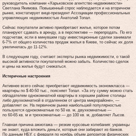
руководитель компании «Харьковское агентство недвижимости»
Светлана Якимова. Повышенный спрос наблюдается и на вторичном
рынке, констатирует вице-президент Ассоциации профессиональных
управляющих недвижимостью Анатолий Топал.
Сейчас покупатели активно приобретают жилье, которое потом
планируют сдавать в аренду, а в перспективе — перепродать. По его
подсчетам, если в минувшем году инвестиционные сделки занимали
6‑7 % от общего количества продаж жилья в Киеве, то сейчас их доля
увеличилась до 11‑12 %.
В следующем году, считают эксперты рынка недвижимости, о такой
высокой активности покупателей можно забыть. Количество сделок
и цены на жилье будут снижаться.
Истеричные настроения
Активнее всего сейчас приобретают недвижимость экономкласса —
квартиры по $ 40‑50 тыс., поясняет Топал. «За эту сумму можно стать
обладателем однокомнатной квартиры в хорошем районе столицы
либо двухкомнатной в отдаленном от центра микрорайоне», —
добавляет он. На первичном рынке наибольшей популярностью
пользуются однокомнатные по 50 кв. м, двухкомнатные —
по 60‑65 кв. м и трехкомнатные — до 100 кв. м, добавляет Лысов.
Главная причина ажиотажа — резкие курсовые колебания: украинцы
не знают, куда вложить деньги, которые они забирают из банков.
По данным НБУ, с февраля по ноябрь объем депозитов физических