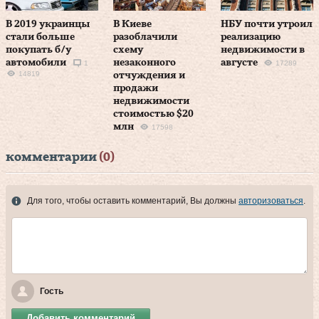
В 2019 украинцы
В Киеве
НБУ почти утроил
стали больше
разоблачили
реализацию
покупать б/у
схему
недвижимости в
автомобили
незаконного
августе
1
17289
14819
отчуждения и
продажи
недвижимости
стоимостью $20
млн
17598
комментарии
(0)
Для того, чтобы оставить комментарий, Вы должны
авторизоваться
.
Гость
Добавить комментарий