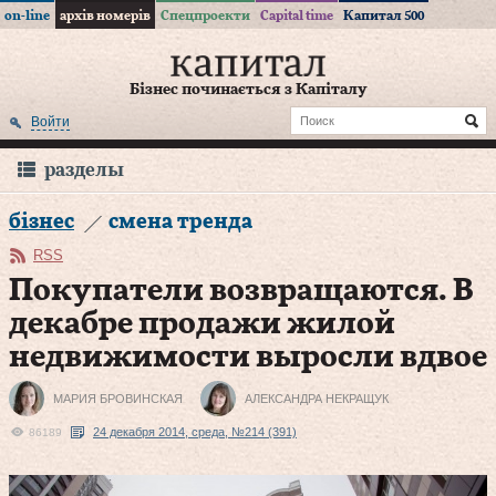
on-line
архів номерів
Спецпроекти
Capital time
Капитал 500
Бізнес починається з Капіталу
Войти
разделы
бізнес
смена тренда
RSS
Покупатели возвращаются. В
декабре продажи жилой
недвижимости выросли вдвое
МАРИЯ БРОВИНСКАЯ
АЛЕКСАНДРА НЕКРАЩУК
24 декабря 2014, среда, №214 (391)
86189