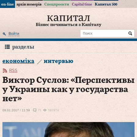
on-line
архів номерів
Спецпроекти
Capital time
Капитал 500
Бізнес починається з Капіталу
Войти
разделы
економіка
интервью
RSS
Виктор Суслов: «Перспективы
у Украины как у государства
нет»
09.01.2017 / 11:59
75
597974