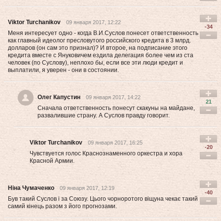
Viktor Turchanikov
09 января 2017, 12:22
-34
Меня интересует одно - когда В.И.Суслов понесет ответственность
как главный идеолог пресловутого российского кредита в 3 млрд.
долларов (он сам это признал)? И второе, на подписание этого
кредита вместе с Януковичем ездила делегация более чем из ста
человек (по Суслову), неплохо бы, если все эти люди кредит и
выплатили, я уверен - они в состоянии.
Олег Капустин
09 января 2017, 14:22
21
Сначала ответственность понесут скакуны на майдане,
развалившие страну. А Суслов правду говорит.
Viktor Turchanikov
09 января 2017, 16:25
-20
Чувствуется голос Краснознаменного оркестра и хора
Красной Армии.
Ніна Чумаченко
09 января 2017, 12:19
-40
Був такий Суслов і за Союзу. Цього чорноротого віщуна чекає такий
самий кінець разом з його прогнозами.