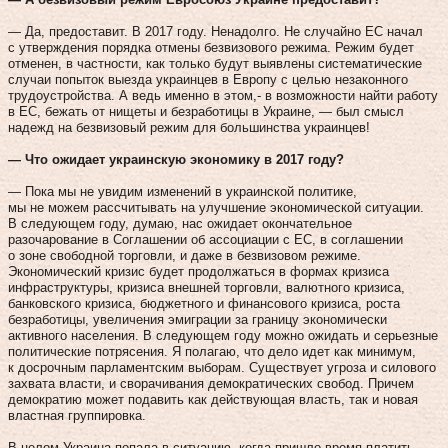
— Да, предоставит. В 2017 году. Ненадолго. Не случайно ЕС начал
с утверждения порядка отмены безвизового режима. Режим будет
отменен, в частности, как только будут выявлены систематические
случаи попыток выезда украинцев в Европу с целью незаконного
трудоустройства. А ведь именно в этом,- в возможности найти работу
в ЕС, бежать от нищеты и безработицы в Украине, — был смысл
надежд на безвизовый режим для большинства украинцев!
— Что ожидает украинскую экономику в 2017 году?
— Пока мы не увидим изменений в украинской политике,
мы не можем рассчитывать на улучшение экономической ситуации.
В следующем году, думаю, нас ожидает окончательное
разочарование в Соглашении об ассоциации с ЕС, в соглашении
о зоне свободной торговли, и даже в безвизовом режиме.
Экономический кризис будет продолжаться в формах кризиса
инфраструктуры, кризиса внешней торговли, валютного кризиса,
банковского кризиса, бюджетного и финансового кризиса, роста
безработицы, увеличения эмиграции за границу экономически
активного населения. В следующем году можно ожидать и серьезные
политические потрясения. Я полагаю, что дело идет как минимум,
к досрочным парламентским выборам. Существует угроза и силового
захвата власти, и сворачивания демократических свобод. Причем
демократию может подавить как действующая власть, так и новая
властная группировка.
В целом Украина попала в ситуацию, когда пришло время платить