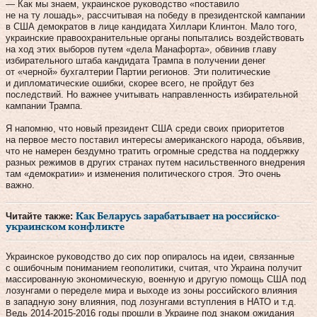
— Как мы знаем, украинское руководство «поставило
не на ту лошадь», рассчитывая на победу в президентской кампании
в США демократов в лице кандидата Хиллари Клинтон. Мало того,
украинские правоохранительные органы попытались воздействовать
на ход этих выборов путем «дела Манафорта», обвинив главу
избирательного штаба кандидата Трампа в получении денег
от «черной» бухгалтерии Партии регионов. Эти политические
и дипломатические ошибки, скорее всего, не пройдут без
последствий. Но важнее учитывать направленность избирательной
кампании Трампа.
Я напомню, что новый президент США среди своих приоритетов
на первое место поставил интересы американского народа, объявив,
что не намерен бездумно тратить огромные средства на поддержку
разных режимов в других странах путем насильственного внедрения
там «демократии» и изменения политического строя. Это очень
важно.
Читайте также:
Как Беларусь зарабатывает на российско-
украинском конфликте
Украинское руководство до сих пор опиралось на идеи, связанные
с ошибочным пониманием геополитики, считая, что Украина получит
массированную экономическую, военную и другую помощь США под
лозунгами о переделе мира и выходе из зоны российского влияния
в западную зону влияния, под лозунгами вступления в НАТО и т.д.
Ведь 2014-2015-2016 годы прошли в Украине под знаком ожидания