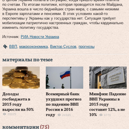
по счетам. По итогам политики, которая проводится после Майдана,
Украина вошла в число беднейших стран мира, с самыми низкими
в Европе зарплатами и пенсиями. В этих условиях какой-то
перспективы у Украины как у государства нет. Ситуация требует
мобилизации патриотично настроенных граждан, чтобы кардинально
изменить политику государства.
Источник:
РИА Новости Украина
ВВП
,
макроэкономика
,
Виктор Суслов
,
прогнозы
материалы по теме
Доходы
Всемирный банк
Минфин: Падение
госбюджета в
ухудшил прогноз
ВВП Украины в
2015 году
по падению ВВП
2015 году
выросли на 50%
России в 2016
составит 12%, а не
20025
году
10%
24345
9770
комментарии
(75)