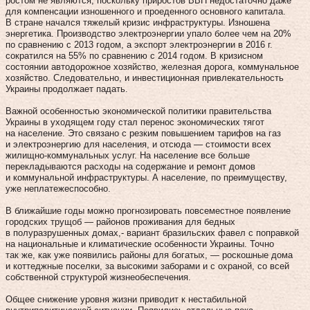
ростом не являются, поскольку приростов ВВП недостаточно даже
для компенсации изношенного и проеденного основного капитала.
В стране начался тяжелый кризис инфраструктуры. Изношена
энергетика. Производство электроэнергии упало более чем на 20%
по сравнению с 2013 годом, а экспорт электроэнергии в 2016 г.
сократился на 55% по сравнению с 2014 годом. В кризисном
состоянии автодорожное хозяйство, железная дорога, коммунальное
хозяйство. Следовательно, и инвестиционная привлекательность
Украины продолжает падать.
Важной особенностью экономической политики правительства
Украины в уходящем году стал перенос экономических тягот
на население. Это связано с резким повышением тарифов на газ
и электроэнергию для населения, и отсюда — стоимости всех
жилищно-коммунальных услуг. На население все больше
перекладываются расходы на содержание и ремонт домов
и коммунальной инфраструктуры. А население, по преимуществу,
уже неплатежеспособно.
В ближайшие годы можно прогнозировать повсеместное появление
городских трущоб — районов проживания для бедных
в полуразрушенных домах,- вариант бразильских фавел с поправкой
на национальные и климатические особенности Украины. Точно
так же, как уже появились районы для богатых, — роскошные дома
и коттеджные поселки, за высокими заборами и с охраной, со всей
собственной структурой жизнеобеспечения.
Общее снижение уровня жизни приводит к нестабильной