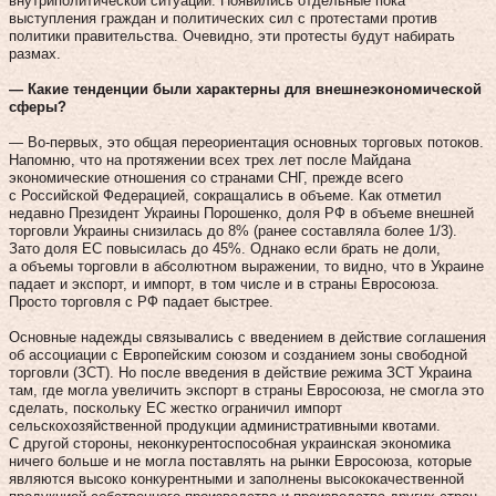
внутриполитической ситуации. Появились отдельные пока
выступления граждан и политических сил с протестами против
политики правительства. Очевидно, эти протесты будут набирать
размах.
— Какие тенденции были характерны для внешнеэкономической
сферы?
— Во-первых, это общая переориентация основных торговых потоков.
Напомню, что на протяжении всех трех лет после Майдана
экономические отношения со странами СНГ, прежде всего
с Российской Федерацией, сокращались в объеме. Как отметил
недавно Президент Украины Порошенко, доля РФ в объеме внешней
торговли Украины снизилась до 8% (ранее составляла более 1/3).
Зато доля ЕС повысилась до 45%. Однако если брать не доли,
а объемы торговли в абсолютном выражении, то видно, что в Украине
падает и экспорт, и импорт, в том числе и в страны Евросоюза.
Просто торговля с РФ падает быстрее.
Основные надежды связывались с введением в действие соглашения
об ассоциации с Европейским союзом и созданием зоны свободной
торговли (ЗСТ). Но после введения в действие режима ЗСТ Украина
там, где могла увеличить экспорт в страны Евросоюза, не смогла это
сделать, поскольку ЕС жестко ограничил импорт
сельскохозяйственной продукции административными квотами.
С другой стороны, неконкурентоспособная украинская экономика
ничего больше и не могла поставлять на рынки Евросоюза, которые
являются высоко конкурентными и заполнены высококачественной