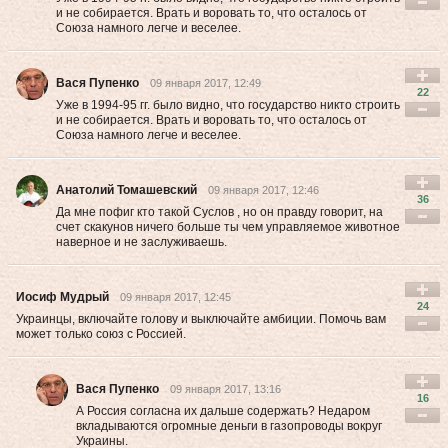
и не собирается. Врать и воровать то, что осталось от
Союза намного легче и веселее.
Вася Пупенко
09 января 2017, 12:49
22
Уже в 1994-95 гг. было видно, что государство никто строить
и не собирается. Врать и воровать то, что осталось от
Союза намного легче и веселее.
Анатолий Томашевский
09 января 2017, 12:46
36
Да мне пофиг кто такой Суслов , но он правду говорит, на
счет скакунов ничего больше ты чем управляемое животное
наверное и не заслуживаешь.
Иосиф Мудрый
09 января 2017, 12:45
24
Украинцы, включайте голову и выключайте амбиции. Помочь вам
может только союз с Россией.
Вася Пупенко
09 января 2017, 13:16
16
А Россия согласна их дальше содержать? Недаром
вкладываются огромные деньги в газопроводы вокруг
Украины.