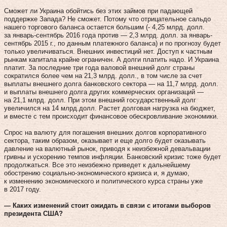
Сможет ли Украина обойтись без этих займов при падающей
поддержке Запада? Не сможет. Потому что отрицательное сальдо
нашего торгового баланса остается большим (- 4,25 млрд. долл.
за январь-сентябрь 2016 года против — 2,3 млрд. долл. за январь-
сентябрь 2015 г., по данным платежного баланса) и по прогнозу будет
только увеличиваться. Внешних инвестиций нет. Доступ к частным
рынкам капитала крайне ограничен. А долги платить надо. И Украина
платит. За последние три года валовой внешний долг страны
сократился более чем на 21,3 млрд. долл., в том числе за счет
выплаты внешнего долга банковского сектора — на 11,7 млрд. долл.
и выплаты внешнего долга других коммерческих организаций —
на 21,1 млрд. долл. При этом внешний государственный долг
увеличился на 14 млрд.долл. Растет долговая нагрузка на бюджет,
и вместе с тем происходит финансовое обескровливание экономики.
Спрос на валюту для погашения внешних долгов корпоративного
сектора, таким образом, оказывает и еще долго будет оказывать
давление на валютный рынок, приводя к неизбежной девальвации
гривны и ускорению темпов инфляции. Банковский кризис тоже будет
продолжаться. Все это неизбежно приведет к дальнейшему
обострению социально-экономического кризиса и, я думаю,
к изменению экономического и политического курса страны уже
в 2017 году.
— Каких изменений стоит ожидать в связи с итогами выборов
президента США?