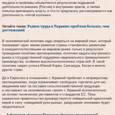
неудачи и проблемы объявляются результатом подрывной
деятельности внешних (России) и внутренних врагов, а любая
попытка критиковать власть и что-то предлагать рассматривается как
деятельность «пятой колонны».
Читайте также:
Рынок труда в Украине: проблем больше, чем
достижений
В экономической политике надо опираться на мировой опыт, который
показывает одно: менее развитые страны становились развитыми
и конкурентоспособными на мировом рынке только в результате
проведения политики протекционизма, политики защиты внутреннего
рынка и государственной поддержки национального промышленного
производства, особенно высокотехнологичных отраслей. В такой
политике секрет успеха Южной Кореи, Сингапура, Китая и многих
других стран.
Да и Евросоюз в отношениях с Украиной прибегает к неприкрытому
протекционизму, когда ограничивает свободную торговлю для нас
введением квот на поставки сельскохозяйственной продукции
и настаивает на экономических связях с Украиной исключительно
на основе технических регламентов и стандартов ЕС. Пока
украинское правительство руководствуется либеральной идеологией,
верой в силу «невидимой руки рынка», разрушение экономики будет
продолжаться.
— А безвизовый режим Евросоюз Украине предоставит?