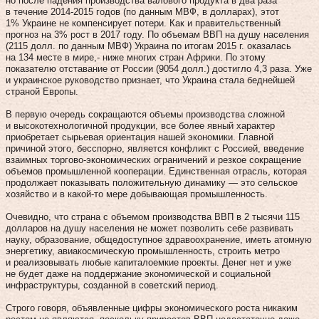
но после падения производства валового продукта в два раза
в течение 2014-2015 годов (по данным МВФ, в долларах), этот
1% Украине не компенсирует потери. Как и правительственный
прогноз на 3% рост в 2017 году. По объемам ВВП на душу населения
(2115 долл. по данным МВФ) Украина по итогам 2015 г. оказалась
на 134 месте в мире,- ниже многих стран Африки. По этому
показателю отставание от России (9054 долл.) достигло 4,3 раза. Уже
и украинское руководство признает, что Украина стала беднейшей
страной Европы.
В первую очередь сокращаются объемы производства сложной
и высокотехнологичной продукции, все более явный характер
приобретает сырьевая ориентация нашей экономики. Главной
причиной этого, бесспорно, является конфликт с Россией, введение
взаимных торгово-экономических ограничений и резкое сокращение
объемов промышленной кооперации. Единственная отрасль, которая
продолжает показывать положительную динамику — это сельское
хозяйство и в какой-то мере добывающая промышленность.
Очевидно, что страна с объемом производства ВВП в 2 тысячи 115
долларов на душу населения не может позволить себе развивать
науку, образование, общедоступное здравоохранение, иметь атомную
энергетику, авиакосмическую промышленность, строить метро
и реализовывать любые капиталоемкие проекты. Денег нет и уже
не будет даже на поддержание экономической и социальной
инфраструктуры, созданной в советский период.
Строго говоря, объявленные цифры экономического роста никаким