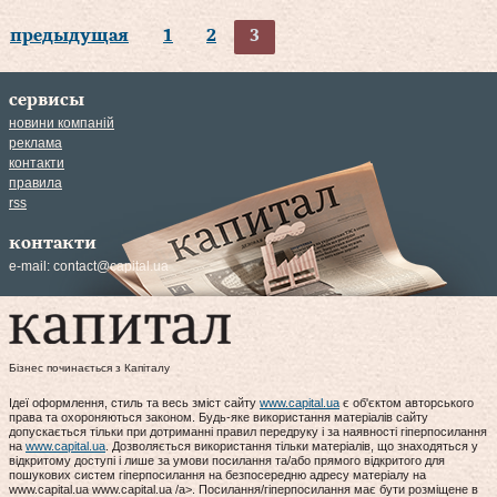
предыдущая
1
2
3
сервисы
новини компаній
реклама
контакти
правила
rss
контакти
e-mail:
contact@capital.ua
Бізнес починається з Капіталу
Ідеї оформлення, стиль та весь зміст сайту
www.capital.ua
є об'єктом авторського
права та охороняються законом. Будь-яке використання матеріалів сайту
допускається тільки при дотриманні правил передруку і за наявності гіперпосилання
на
www.capital.ua
. Дозволяється використання тільки матеріалів, що знаходяться у
відкритому доступі і лише за умови посилання та/або прямого відкритого для
пошукових систем гіперпосилання на безпосередню адресу матеріалу на
www.capital.ua www.capital.ua /a>. Посилання/гіперпосилання має бути розміщене в