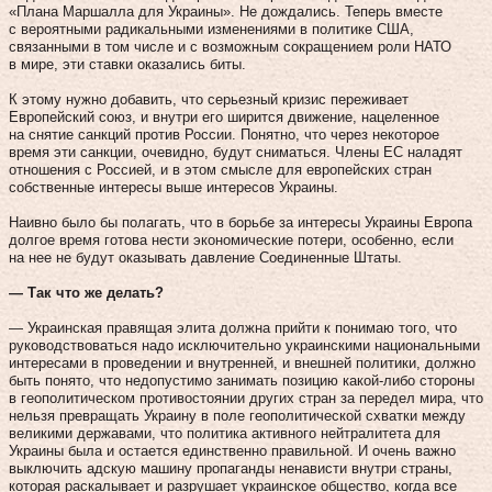
«Плана Маршалла для Украины». Не дождались. Теперь вместе
с вероятными радикальными изменениями в политике США,
связанными в том числе и с возможным сокращением роли НАТО
в мире, эти ставки оказались биты.
К этому нужно добавить, что серьезный кризис переживает
Европейский союз, и внутри его ширится движение, нацеленное
на снятие санкций против России. Понятно, что через некоторое
время эти санкции, очевидно, будут сниматься. Члены ЕС наладят
отношения с Россией, и в этом смысле для европейских стран
собственные интересы выше интересов Украины.
Наивно было бы полагать, что в борьбе за интересы Украины Европа
долгое время готова нести экономические потери, особенно, если
на нее не будут оказывать давление Соединенные Штаты.
— Так что же делать?
— Украинская правящая элита должна прийти к понимаю того, что
руководствоваться надо исключительно украинскими национальными
интересами в проведении и внутренней, и внешней политики, должно
быть понято, что недопустимо занимать позицию какой-либо стороны
в геополитическом противостоянии других стран за передел мира, что
нельзя превращать Украину в поле геополитической схватки между
великими державами, что политика активного нейтралитета для
Украины была и остается единственно правильной. И очень важно
выключить адскую машину пропаганды ненависти внутри страны,
которая раскалывает и разрушает украинское общество, когда все