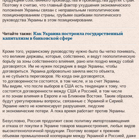
продукцией собственного производства и производства других стран.
Поэтому я считаю, что главный фактор ухудшения экономического
положения Украины связан с неправильным геополитическим
позиционированием страны, грубыми ошибками политического
руководства Украины в этом позиционировании.
Читайте также:
Как Украина построила государственный
капитализм в банковской сфере
Кроме того, украинскому руководству нужно было бы четко понимать,
что великие державы, которые, собственно, и ведут геополитическую
борьбу за зоны собственного влияния, рано или поздно между собой
договорятся. Им не нужен посредник в виде Украины, чтобы
договориться. Украина добровольно заняла место объекта,
а не субъекта переговоров. Но когда они договорятся,
то договоренности состоятся, в том числе, и за счет Украины.
Мы видим, что после выборов в США есть тенденции к тому, что
состоятся договоренности между США и Россией, в том числе
и по зонам влияния в Европе и на Ближнем Востоке. Таким образом,
будут урегулированы вопросы, связанные с Украиной и Сирией.
Украине никто не компенсирует разрушения, людские
и экономические потери. А пока время работает против Украины.
Безусловно, Россия продолжит свою политику импортозамещения
и отказа от покупки в Украине товаров машиностроения, любых видов
высокотехнологичной продукции. Поэтому возврат к прежним
объемам промышленной кооперации между Украиной и Россией, даже