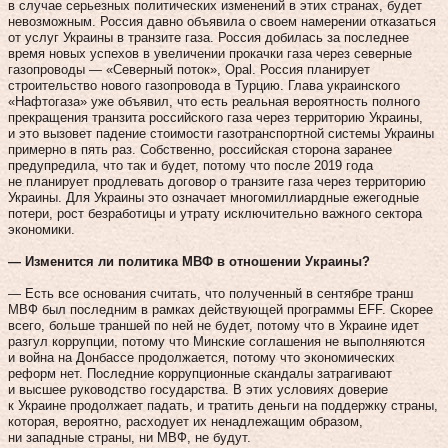
в случае серьезных политических изменений в этих странах, будет
невозможным. Россия давно объявила о своем намерении отказаться
от услуг Украины в транзите газа. Россия добилась за последнее
время новых успехов в увеличении прокачки газа через северные
газопроводы — «Северный поток», Opal. Россия планирует
строительство нового газопровода в Турцию. Глава украинского
«Нафтогаза» уже объявил, что есть реальная вероятность полного
прекращения транзита российского газа через территорию Украины,
и это вызовет падение стоимости газотранспортной системы Украины
примерно в пять раз. Собственно, российская сторона заранее
предупредила, что так и будет, потому что после 2019 года
не планирует продлевать договор о транзите газа через территорию
Украины. Для Украины это означает многомиллиардные ежегодные
потери, рост безработицы и утрату исключительно важного сектора
экономики.
— Изменится ли политика МВФ в отношении Украины?
— Есть все основания считать, что полученный в сентябре транш
МВФ был последним в рамках действующей программы EFF. Скорее
всего, больше траншей по ней не будет, потому что в Украине идет
разгул коррупции, потому что Минские соглашения не выполняются
и война на Донбассе продолжается, потому что экономических
реформ нет. Последние коррупционные скандалы затрагивают
и высшее руководство государства. В этих условиях доверие
к Украине продолжает падать, и тратить деньги на поддержку страны,
которая, вероятно, расходует их ненадлежащим образом,
ни западные страны, ни МВФ, не будут.