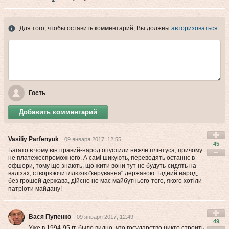
Для того, чтобы оставить комментарий, Вы должны
авторизоваться
.
Гость
Добавить комментарий
Vasiliy Parfenyuk
09 января 2017, 12:55
45
Багато в чому він правий-народ опустили нижче плінтуса, причому
не платежеспроможного. А самі шикують, переводять останнє в
офшори, тому що знають, що жити вони тут не будуть-сидять на
валізах, створюючи іллюзію"керування" державою. Бідний народ,
без грошей держава, дійсно не має майбутнього-того, якого хотіли
патріоти майдану!
Вася Пупенко
09 января 2017, 12:49
49
Уже в 1994-95 гг. было видно, что государство никто строить