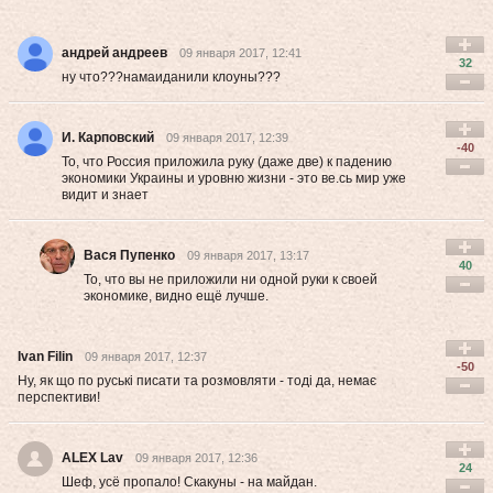
андрей андреев
09 января 2017, 12:41
32
ну что???намаиданили клоуны???
И. Карповский
09 января 2017, 12:39
-40
То, что Россия приложила руку (даже две) к падению
экономики Украины и уровню жизни - это ве.сь мир уже
видит и знает
Вася Пупенко
09 января 2017, 13:17
40
То, что вы не приложили ни одной руки к своей
экономике, видно ещё лучше.
Ivan Filin
09 января 2017, 12:37
-50
Ну, як що по руські писати та розмовляти - тоді да, немає
перспективи!
ALEX Lav
09 января 2017, 12:36
24
Шеф, усё пропало! Скакуны - на майдан.