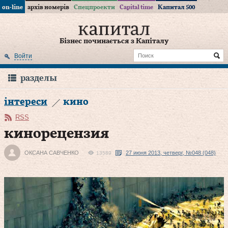
on-line
архів номерів
Спецпроекти
Capital time
Капитал 500
Бізнес починається з Капіталу
Войти
разделы
інтереси
кино
RSS
кинорецензия
ОКСАНА САВЧЕНКО
27 июня 2013, четверг, №048 (048)
13589