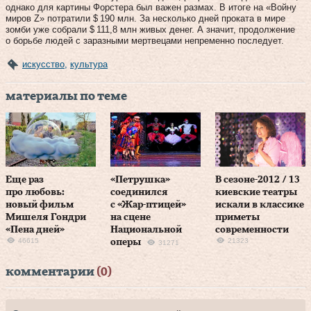
однако для картины Форстера был важен размах. В итоге на «Войну
миров Z» потратили $ 190 млн. За несколько дней проката в мире
зомби уже собрали $ 111,8 млн живых денег. А значит, продолжение
о борьбе людей с заразными мертвецами непременно последует.
искусство
,
культура
материалы по теме
Еще раз
«Петрушка»
В сезоне-2012 / 13
про любовь:
соединился
киевские театры
новый фильм
с «Жар-птицей»
искали в классике
Мишеля Гондри
на сцене
приметы
«Пена дней»
Национальной
современности
46615
21323
оперы
31271
комментарии
(0)