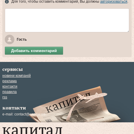
Для того, чтобы оставить комментарий, Вы должны
авторизоваться
.
Гость
Добавить комментарий
сервисы
новини компаній
реклама
контакти
правила
rss
контакти
e-mail:
contact@capital.ua