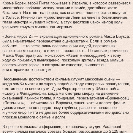
Кроме Кореи, герой Питта побывает в Израиле, в котором развернется
масштабное побоище между людьми и зомби, достойное кисти
баталиста. Но ответ на вопрос, как спастись, человечество получит
в Уэльсе. Именно там мужественный Лейн заглянет в безжизненные
глаза монстра и увидит истину, а стук десятков банок из‑под колы
увенчает триумф живого над мертвым.
«Война миров Z» — экранизация одноименного романа Макса Брукса,
была значительно переработана сценаристами. Если в романе
события — это всего лишь воспоминания людей, переживших
нашествие монстров, то в кино — реальность. По словам режиссера
Марка Форстера («Бал монстров», «Квант милосердия»), к этому
ходу он прибегнул вынужденно, поскольку зритель всегда больше
сопереживает герою, о котором не известно, выживет он
или отправится к праотцам.
Несомненным достоинством фильма служат массовые сцены —
когда зомби мчатся по экрану подобно стаду озверелых орангутангов,
сметая все на своем пути. Идеи Форстер черпал у Эйзенштейна.
«Сцену в Филадельфии, когда мы смотрим сверху на движение
охваченной паникой толпы, я придумал, пересматривая «Броненосец
«Потемкин», — объяснил он. Впрочем, экшен хотя и делает фильм
динамичным, но не придает ему глубины, равно как печальное
и умное лицо Питта не делает более содержательными его довольно
плоские монологи о семье и долге.
В прессе мелькала информация, что поначалу студия Paramount
всеми силами пыталась урезать бюджет, разросшийся до $ 125 млн,