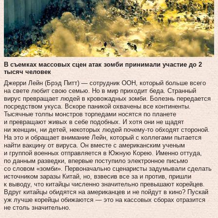
В съемках массовых сцен атак зомби принимали участие до 2
тысяч человек
Джерри Лейн (Брэд Питт) — сотрудник ООН, который больше всего
на свете любит свою семью. Но в мир приходит беда. Странный
вирус превращает людей в кровожадных зомби. Болезнь передается
посредством укуса. Вскоре паникой охвачены все континенты.
Тысячные толпы монстров торпедами носятся по планете
и превращают живых в себе подобных. И хотя они не щадят
ни женщин, ни детей, некоторых людей почему‑то обходят стороной.
На это и обращает внимание Лейн, который с коллегами пытается
найти вакцину от вируса. Он вместе с американским ученым
и группой военных отправляется в Южную Корею. Именно оттуда,
по данным разведки, впервые поступило электронное письмо
со словом «зомби». Первоначально сценаристы задумывали сделать
источником заразы Китай, но, взвесив все за и против, пришли
к выводу, что китайцы численно значительно превышают корейцев.
Вдруг китайцы обидятся на американцев и не пойдут в кино? Пускай
уж лучше корейцы обижаются — это на кассовых сборах отра­зится
не столь значительно.