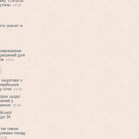
вку, статусы
рутины
13:15
это значит и
изированное
 решений для
ов
15:51
ініціативи з
лерійських
 січні
15:34
ворах щодо
нений у
ішення
15:05
ійської
 до 34
гом тижня
домівки понад
13:35