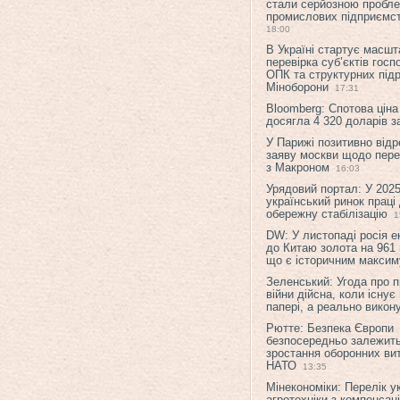
стали серйозною пробл
промислових підприємст
18:00
В Україні стартує масшт
перевірка суб’єктів гос
ОПК та структурних підр
Міноборони
17:31
Bloomberg: Спотова ціна
досягла 4 320 доларів з
У Парижі позитивно відр
заяву москви щодо перег
з Макроном
16:03
Урядовий портал: У 2025
український ринок праці
обережну стабілізацію
1
DW: У листопаді росія 
до Китаю золота на 961 
що є історичним макси
Зеленський: Угода про 
війни дійсна, коли існує
папері, а реально викон
Рютте: Безпека Європи
безпосередньо залежить
зростання оборонних вит
НАТО
13:35
Мінекономіки: Перелік у
агротехніки з компенсац