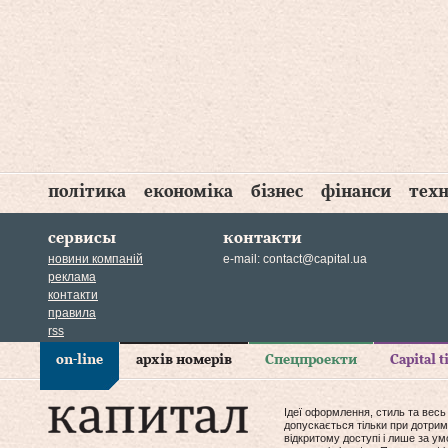
політика
економіка
бізнес
фінанси
техн
сервисы
контакти
новини компаній
e-mail:
contact@capital.ua
реклама
контакти
правила
rss
on-line
архів номерів
Спецпроекти
Capital 
Ідеї оформлення, стиль та весь
допускається тільки при дотрим
відкритому доступі і лише за у