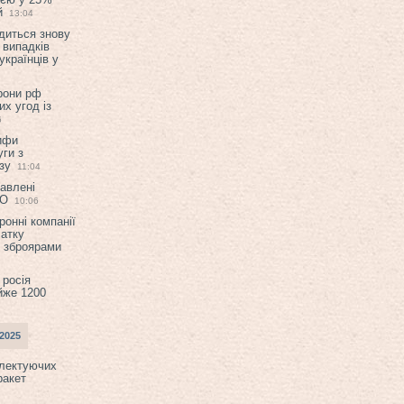
й
13:04
диться знову
 випадків
українців у
орони рф
их угод із
6
ифи
ги з
зу
11:04
авлені
ТО
10:06
ронні компанії
атку
и зброярами
 росія
йже 1200
2025
плектуючих
ракет