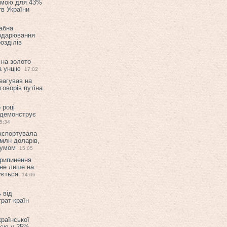
емою для 43%
в України
абна
подарювання
озділів
 на золото
а унцію
17:02
еагував на
оворів путіна
 році
 демонструє
5:34
експортувала
млн доларів,
мумом
15:05
припинення
 не лише на
ується
14:06
 від
рат країн
країнської
ією у 25%