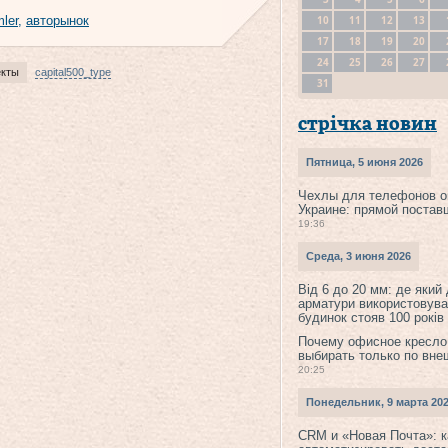
10
11
12
13
ler
,
авторынок
17
18
19
20
24
25
26
27
екты
capital500_type
31
стрічка новин
Пятница, 5 июня 2026
Чехлы для телефонов о
Украине: прямой постав
19:36
Среда, 3 июня 2026
Від 6 до 20 мм: де який
арматури використовува
будинок стояв 100 років
Почему офисное кресло
выбирать только по вне
20:25
Понедельник, 9 марта 20
CRM и «Новая Почта»: к