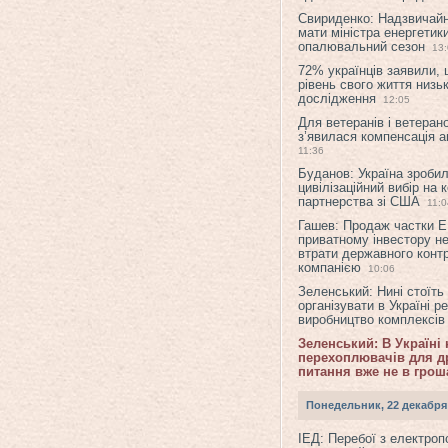
Свириденко: Надзвичай
мати міністра енергетик
опалювальний сезон
13
72% українців заявили,
рівень свого життя низьк
дослідження
12:05
Для ветеранів і ветерано
з’явилася компенсація а
11:36
Буданов: Україна зроби
цивілізаційний вибір на 
партнерства зі США
11:0
Гашев: Продаж частки 
приватному інвестору н
втрати державного конт
компанією
10:06
Зеленський: Нині стоїть
організувати в Україні р
виробництво комплексі
Зеленський: В Україні
перехоплювачів для др
питання вже не в грош
Понедельник, 22 декабря
ІЕД: Перебої з електро