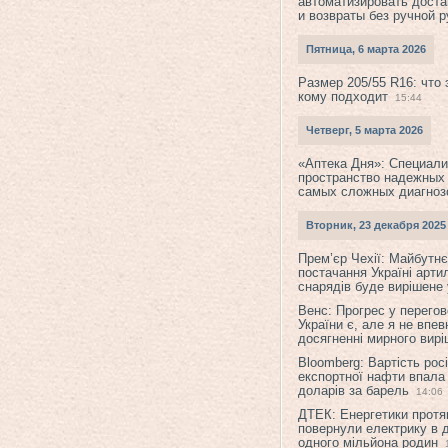
автоматизировать доста
и возвраты без ручной 
Пятница, 6 марта 2026
Размер 205/55 R16: что 
кому подходит
15:44
Четверг, 5 марта 2026
«Аптека Дня»: Специал
пространство надежных
самых сложных диагноз
Вторник, 23 декабря 2025
Прем’єр Чехії: Майбутнє 
постачання Україні арти
снарядів буде вирішене у
Венс: Прогрес у перего
України є, але я не впев
досягненні мирного вир
Bloomberg: Вартість рос
експортної нафти впала
доларів за барель
14:06
ДТЕК: Енергетики протя
повернули електрику в 
одного мільйона родин