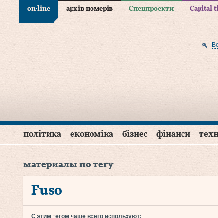
on-line
архів номерів
Спецпроекти
Capital 
В
політика
економіка
бізнес
фінанси
техн
материалы по тегу
Fuso
С этим тегом чаще всего используют: