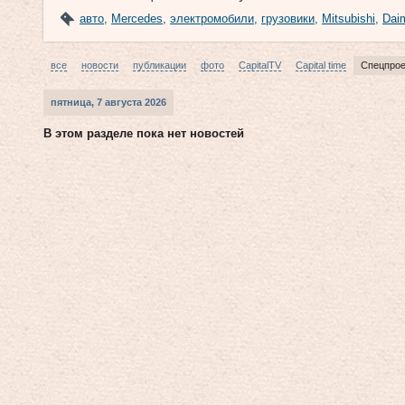
авто
,
Mercedes
,
электромобили
,
грузовики
,
Mitsubishi
,
Daim
все
новости
публикации
фото
CapitalTV
Capital time
Спецпро
пятница, 7 августа 2026
В этом разделе пока нет новостей