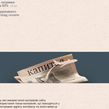
а затримки
на 60%
13:10
 державного
топад склали
ь-яке використання матеріалів сайту
користання тільки матеріалів, що знаходяться у
посередню адресу матеріалу на www.capital.ua