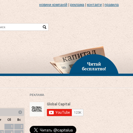
новини компаній
|
реклама
|
контакти
|
правила
Читай
бесплатно!
РЕКЛАМА
т
Сб
Вс
1
2
7
8
9