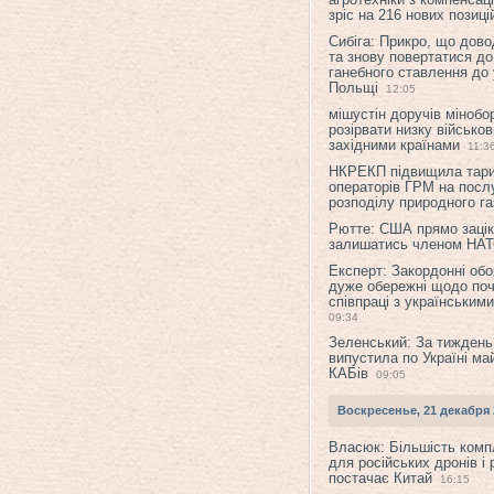
зріс на 216 нових позиці
Сибіга: Прикро, що дово
та знову повертатися до
ганебного ставлення до 
Польщі
12:05
мішустін доручів міноб
розірвати низку військов
західними країнами
11:3
НКРЕКП підвищила тар
операторів ГРМ на послу
розподілу природного га
Рютте: США прямо зацік
залишатись членом НА
Експерт: Закордонні обо
дуже обережні щодо поч
співпраці з українським
09:34
Зеленський: За тиждень
випустила по Україні ма
КАБів
09:05
Воскресенье, 21 декабря 
Власюк: Більшість ком
для російських дронів і 
постачає Китай
16:15