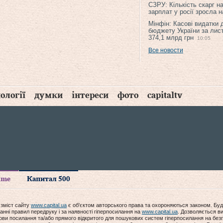
СЗРУ: Кількість скарг н
зарплат у росії зросла 
Мінфін: Касові видатки
бюджету України за лис
374,1 млрд грн
10:05
Все новости
ології
думки
інтереси
фото
capitaltv
time
Капитал 500
 зміст сайту
www.capital.ua
є об'єктом авторського права та охороняються законом. Буд
анні правил передруку і за наявності гіперпосилання на
www.capital.ua
. Дозволяється ви
мови посилання та/або прямого відкритого для пошукових систем гіперпосилання на без