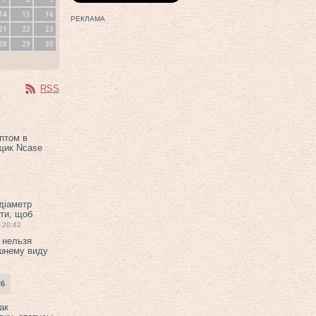
14
15
16
РЕКЛАМА
21
22
23
28
29
30
RSS
птом в
щик Ncase
 діаметр
ти, щоб
20:42
 нельзя
шнему виду
26
ак