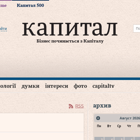
time
Капитал 500
ойти
Бізнес починається з Капіталу
ології
думки
інтереси
фото
capitaltv
архив
RSS
Август
2026
Пн
Вт
Ср
Чт
П
3
4
5
6