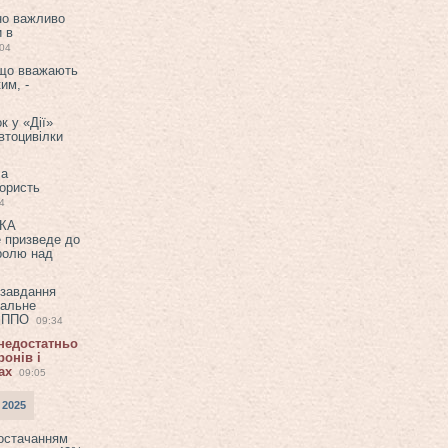
но важливо
и в
:04
 що вважають
им, -
к у «Дії»
втоцивілки
ла
користь
4
ЕКА
е призведе до
ролю над
 завдання
еальне
в ППО
09:34
 недостатньо
онів і
ах
09:05
 2025
постачанням