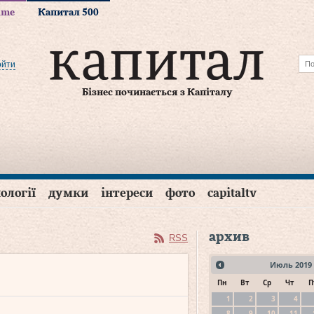
time
Капитал 500
ойти
Бізнес починається з Капіталу
ології
думки
інтереси
фото
capitaltv
архив
RSS
Июль
2019
Пн
Вт
Ср
Чт
П
1
2
3
4
8
9
10
11