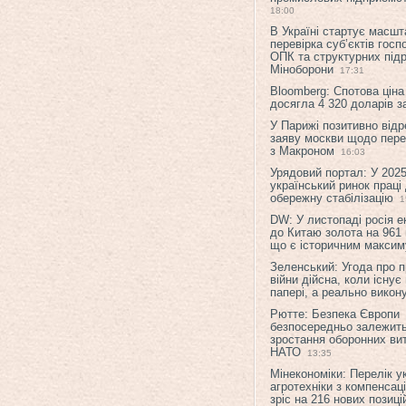
18:00
В Україні стартує масшт
перевірка суб’єктів гос
ОПК та структурних підр
Міноборони
17:31
Bloomberg: Спотова ціна
досягла 4 320 доларів з
У Парижі позитивно відр
заяву москви щодо перег
з Макроном
16:03
Урядовий портал: У 2025
український ринок праці
обережну стабілізацію
1
DW: У листопаді росія 
до Китаю золота на 961 
що є історичним макси
Зеленський: Угода про 
війни дійсна, коли існує
папері, а реально викон
Рютте: Безпека Європи
безпосередньо залежить
зростання оборонних вит
НАТО
13:35
Мінекономіки: Перелік у
агротехніки з компенсац
зріс на 216 нових позиці