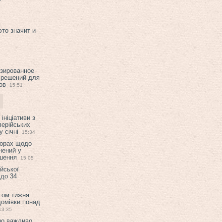
это значит и
изированное
 решений для
ов
15:51
ініціативи з
лерійських
 січні
15:34
ворах щодо
нений у
ішення
15:05
ійської
 до 34
гом тижня
домівки понад
13:35
но важливо