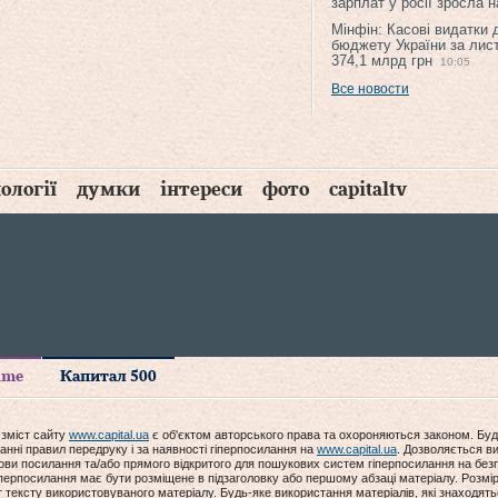
зарплат у росії зросла 
Мінфін: Касові видатки
бюджету України за лис
374,1 млрд грн
10:05
Все новости
ології
думки
інтереси
фото
capitaltv
time
Капитал 500
 зміст сайту
www.capital.ua
є об'єктом авторського права та охороняються законом. Буд
анні правил передруку і за наявності гіперпосилання на
www.capital.ua
. Дозволяється ви
мови посилання та/або прямого відкритого для пошукових систем гіперпосилання на без
гіперпосилання має бути розміщене в підзаголовку або першому абзаці матеріалу. Розм
ексту використовуваного матеріалу. Будь-яке використання матеріалів, які знаходять