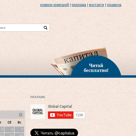
новини компаній
|
реклама
|
контакти
|
правила
Читай
бесплатно!
РЕКЛАМА
т
Сб
Вс
5
6
7
12
13
14