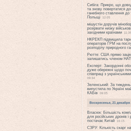
Сибіга: Прикро, що дово
та знову повертатися до
ганебного ставлення до 
Польщі
12:05
мішустін доручів міноб
розірвати низку військов
західними країнами
11:3
НКРЕКП підвищила тар
операторів ГРМ на послу
розподілу природного га
Рютте: США прямо зацік
залишатись членом НА
Експерт: Закордонні обо
дуже обережні щодо поч
співпраці з українським
09:34
Зеленський: За тиждень
випустила по Україні ма
КАБів
09:05
Воскресенье, 21 декабря 
Власюк: Більшість ком
для російських дронів і 
постачає Китай
16:15
СЗРУ: Кількість скарг н