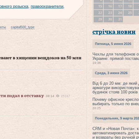
15
16
17
18
овного розыска
,
правоохранители
,
22
23
24
25
29
30
31
екты
capital500_type
стрічка новин
Пятница, 5 июня 2026
Чехлы для телефонов о
евают в хищении вещдоков на 50 млн
Украине: прямой постав
19:36
Среда, 3 июня 2026
Від 6 до 20 мм: де який
арматури використовува
будинок стояв 100 років
ти подал в отставку
08:14
25187
Почему офисное кресло
выбирать только по вне
20:25
Понедельник, 9 марта 20
CRM и «Новая Почта»: к
автоматизировать доста
и возвраты без ручной 