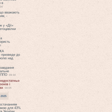
и в
:04
 що вважають
им, -
к у «Дії»
втоцивілки
ла
користь
4
ЕКА
е призведе до
ролю над
 завдання
еальне
в ППО
09:34
 недостатньо
онів і
ах
09:05
 2025
постачанням
емою для 43%
в України