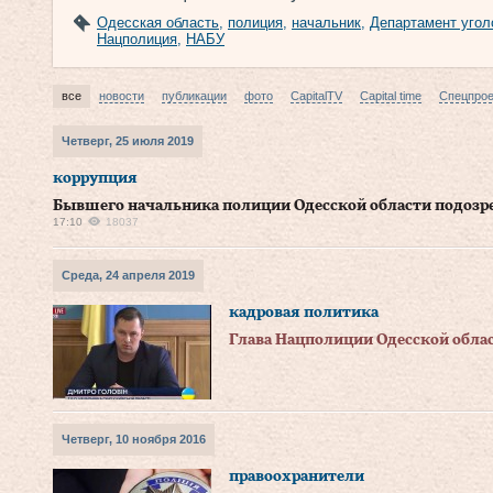
Одесская область
,
полиция
,
начальник
,
Департамент угол
Нацполиция
,
НАБУ
все
новости
публикации
фото
CapitalTV
Capital time
Спецпро
Четверг, 25 июля 2019
коррупция
Бывшего начальника полиции Одесской области подозр
17:10
18037
Среда, 24 апреля 2019
кадровая политика
Глава Нацполиции Одесской облас
Четверг, 10 ноября 2016
правоохранители