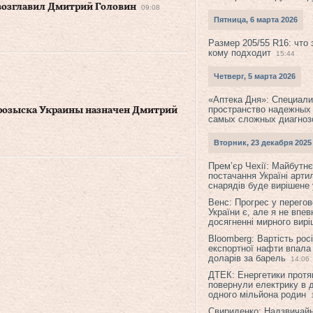
возглавил Дмитрий Головин
09:08
Пятница, 6 марта 2026
Размер 205/55 R16: что 
кому подходит
15:44
Четверг, 5 марта 2026
«Аптека Дня»: Специал
пространство надежных
 розыска Украины назначен Дмитрий
самых сложных диагноз
Вторник, 23 декабря 2025
Прем’єр Чехії: Майбутнє 
постачання Україні арти
снарядів буде вирішене у
Венс: Прогрес у перего
України є, але я не впев
досягненні мирного вир
Bloomberg: Вартість рос
експортної нафти впала
доларів за барель
14:06
ДТЕК: Енергетики протя
повернули електрику в 
одного мільйона родин
Свириденко: Надзвичай