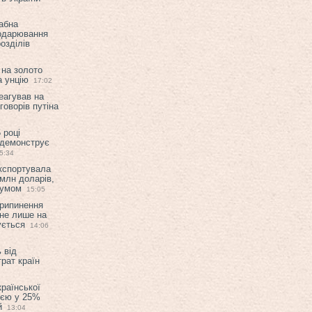
абна
подарювання
озділів
 на золото
а унцію
17:02
еагував на
оворів путіна
 році
 демонструє
5:34
експортувала
млн доларів,
мумом
15:05
припинення
 не лише на
ується
14:06
 від
рат країн
країнської
ією у 25%
й
13:04