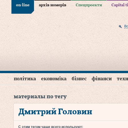
on-line
архів номерів
Спецпроекти
Capital 
В
політика
економіка
бізнес
фінанси
техн
материалы по тегу
Дмитрий Головин
С этим тегом чаще всего используют: