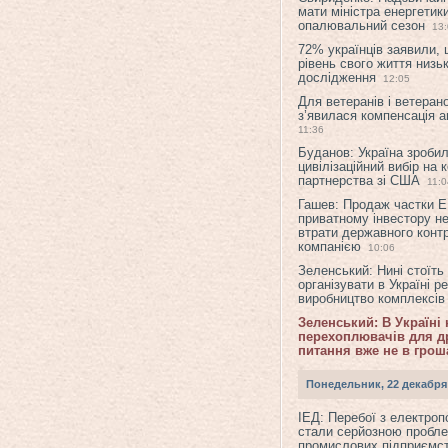
мати міністра енергетик
опалювальний сезон
13
72% українців заявили,
рівень свого життя низьк
дослідження
12:05
Для ветеранів і ветерано
з’явилася компенсація а
11:36
Буданов: Україна зроби
цивілізаційний вибір на 
партнерства зі США
11:0
Гашев: Продаж частки 
приватному інвестору н
втрати державного конт
компанією
10:06
Зеленський: Нині стоїть
організувати в Україні р
виробництво комплексі
Зеленський: В Україні
перехоплювачів для др
питання вже не в грош
Понедельник, 22 декабря
ІЕД: Перебої з електро
стали серйозною пробл
промислових підприємст