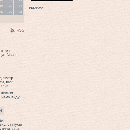
19
20
21
РЕКЛАМА
26
27
28
RSS
птом в
щик Ncase
 діаметр
ти, щоб
20:42
 нельзя
шнему виду
26
ак
вку, статусы
рутины
13:15