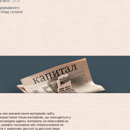
на 60%
13:10
 державного
топад склали
ь-яке використання матеріалів сайту
користання тільки матеріалів, що знаходяться у
посередню адресу матеріалу на www.capital.ua
ір шрифту посилання або гіперпосилання не
ся у закритому доступі та доступні лише