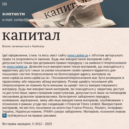
rss
контакти
e-mail:
contact@capital.ua
Бізнес починається з Капіталу
Ідеї оформлення, стиль та весь зміст сайту
www.capital.ua
є об'єктом авторського
права та охороняються законом. Будь-яке використання матеріалів сайту
допускається тільки при дотриманні правил передруку і за наявності гіперпосилання
на
www.capital.ua
. Дозволяється використання тільки матеріалів, що знаходяться у
відкритому доступі і лише за умови посилання та/або прямого відкритого для
пошукових систем гіперпосилання на безпосередню адресу матеріалу на
www.capital.ua www.capital.ua /a>. Посилання/гіперпосилання має бути розміщене в
підзаголовку або першому абзаці матеріалу. Розмір шрифту посилання або
гіперпосилання не повинен бути меншим за шрифт тексту використовуваного
матеріалу. Будь-яке використання матеріалів, які знаходяться у закритому доступі
та доступні лише зареєстрованим користувачам, допускається лише за попереднім
письмовим дозволом правовласника. Категорично заборонено передрук,
копіювання, відтворення, зміну або інше використання матеріалів, опублікованих з
позначкою в рамках угоди про синдикацію з Financial Times Limited. Використання
матеріалів, які містять посилання на агентства France-Presse, Reuters, Інтерфакс-
Україна, Українські новини, УНІАН суворо заборонено. Матеріали, позначені знаком
публікуються на правах реклами.
Всі права захищені. © 2012 - 2023