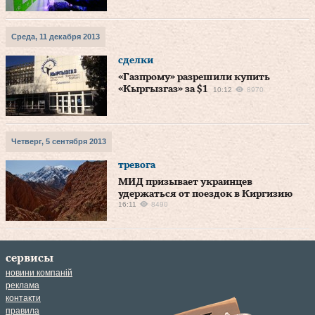
Среда, 11 декабря 2013
сделки
«Газпрому» разрешили купить
«Кыргызгаз» за $1
10:12
8970
Четверг, 5 сентября 2013
тревога
МИД призывает украинцев
удержаться от поездок в Киргизию
16:11
8490
сервисы
новини компаній
реклама
контакти
правила