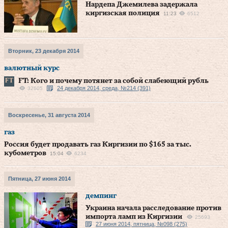
Нардепа Джемилева задержала
киргизская полиция
11:23
6512
Вторник, 23 декабря 2014
валютный курс
FT: Кого и почему потянет за собой слабеющий рубль
24 декабря 2014, среда, №214 (391)
32605
Воскресенье, 31 августа 2014
газ
Россия будет продавать газ Киргизии по $165 за тыс.
кубометров
15:04
6234
Пятница, 27 июня 2014
демпинг
Украина начала расследование против
импорта ламп из Киргизии
25693
27 июня 2014, пятница, №098 (275)