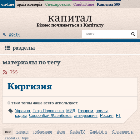
on-line
архів номерів
Спецпроекти
Capital time
Капитал 500
Бізнес починається з Капіталу
Войти
разделы
материалы по тегу
RSS
Киргизия
С этим тегом чаще всего используют:
Украина
,
Петр Порошенко
,
МИД
,
Газпром
,
послы
,
кадры
,
Сооронбай Жээнбеков
,
антидемпинг
,
Россия
,
FT
все
новости
публикации
фото
CapitalTV
Capital time
Спецпроекты
capital500_type