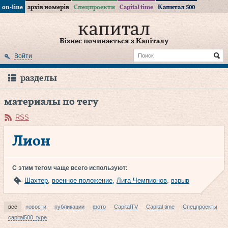
on-line
архів номерів
Спецпроекти
Capital time
Капитал 500
Бізнес починається з Капіталу
Войти
разделы
материалы по тегу
RSS
Лион
С этим тегом чаще всего используют:
Шахтер
,
военное положение
,
Лига Чемпионов
,
взрыв
все
новости
публикации
фото
CapitalTV
Capital time
Спецпроекты
capital500_type