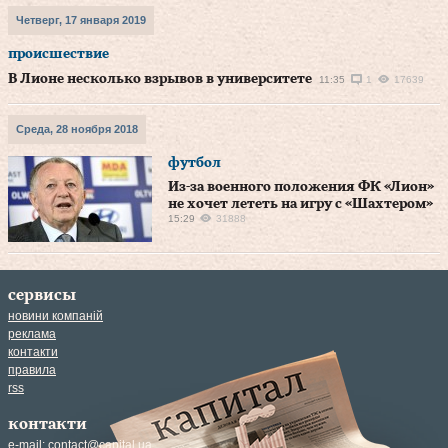
Четверг, 17 января 2019
происшествие
В Лионе несколько взрывов в университете
11:35
1
17639
Среда, 28 ноября 2018
футбол
Из-за военного положения ФК «Лион»
не хочет лететь на игру с «Шахтером»
15:29
31888
сервисы
новини компаній
реклама
контакти
правила
rss
контакти
e-mail:
contact@capital.ua