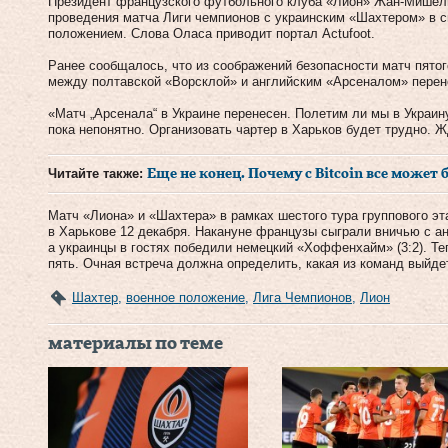
Президент французского футбольного клуба «Лион» Жан-Мишел
проведения матча Лиги чемпионов с украинским «Шахтером» в с
положением. Слова Оласа приводит портал Actufoot.
Ранее сообщалось, что из соображений безопасности матч пятог
между полтавской «Ворсклой» и английским «Арсеналом» перене
«Матч „Арсенала“ в Украине перенесен. Полетим ли мы в Украин
пока непонятно. Организовать чартер в Харьков будет трудно.
Читайте также:
Еще не конец. Почему с Bitcoin все может
Матч «Лиона» и «Шахтера» в рамках шестого тура группового э
в Харькове 12 декабря. Накануне французы сыграли вничью с ан
а украинцы в гостях победили немецкий «Хоффенхайм» (3:2). Те
пять. Очная встреча должна определить, какая из команд выйде
Шахтер
,
военное положение
,
Лига Чемпионов
,
Лион
материалы по теме