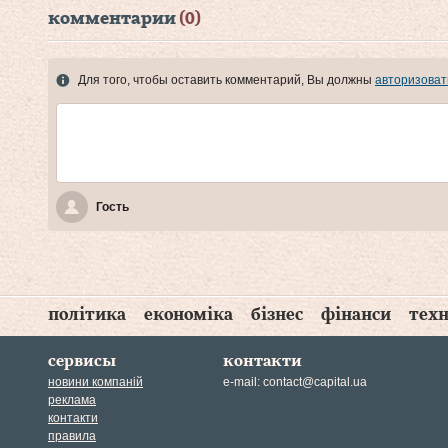
комментарии
(0)
Для того, чтобы оставить комментарий, Вы должны
авторизоват
Гость
політика
економіка
бізнес
фінанси
техн
сервисы
контакти
новини компаній
e-mail:
contact@capital.ua
реклама
контакти
правила