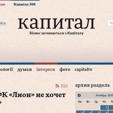
time
Капитал 500
ойти
Бізнес починається з Капіталу
ології
думки
інтереси
фото
capitaltv
архив раздела
RSS
К «Лион» не хочет
Ноябрь
201
»
Пн
Вт
Ср
Чт
П
1
5
6
7
8