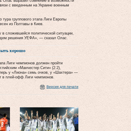
ь Олас выразил сомнение в возможности
вязи с введенным на Украине военным
о тура группового этапа Лиги Европы
сен из Полтавы в Киев.
у в сложившейся политической ситуации,
 Ждем решения УЕФА», — сказал Олас.
 быть хорошо
тапа Лиги чемпионов должен пройти
глийским «Манчестер Сити» (2:2),
перь у «Лиона» семь очков, у «Шахтера» —
т в плей-офф Лиги чемпионов.
Версия для печати