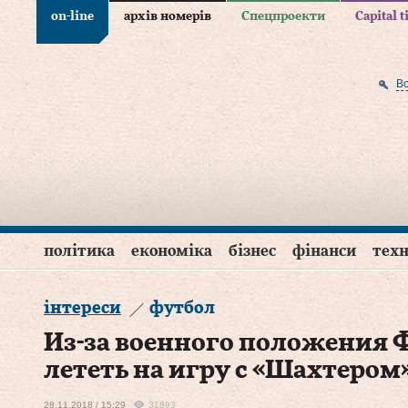
on-line
архів номерів
Спецпроекти
Capital 
В
політика
економіка
бізнес
фінанси
техн
інтереси
футбол
Из-за военного положения Ф
лететь на игру с «Шахтером
28.11.2018 / 15:29
31893