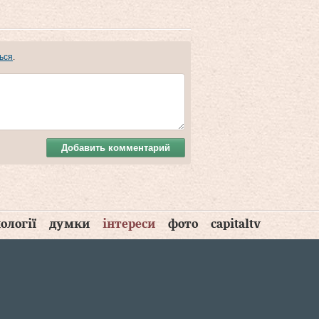
ься
.
Добавить комментарий
ології
думки
інтереси
фото
capitaltv