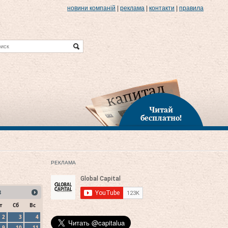
новини компаній
|
реклама
|
контакти
|
правила
Читай
бесплатно!
РЕКЛАМА
8
т
Сб
Вс
2
3
4
9
10
11