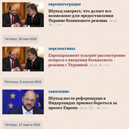
евроинтеграция
Шульц заверяет, что делает все
возможное для предоставления
Украине безвизового режима
18:31
17544
Четверг, 26 мая 2016
перспективы
Европарламент ускорит рассмотрение
вопроса о введении безвизового
режима с Украиной
08:46
5594
Пятница, 8 апреля 2016
заявление
Шульц после референдума в
Нидерландах призвал бороться за
проект Европа
09:32
1
7935
Четверг, 17 марта 2016