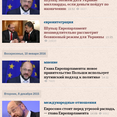
Шульц: Можем дать Украине
миллиарды, если деньги пойдут по
назначению
16:52
6837
евроинтеграция
Шульц: Европарламент
незамедлительно рассмотрит
безвизовый режим для Украины
15:25
24935
Воскресенье, 10 января 2016
мнение
Глава Европарламента: новое
правительство Польши использует
путинский подход к политике
14:11
7805
Вторник, 8 декабря 2015
международные отношения
Евросоюз стоит перед угрозой распада,
— глава Европарламента
14:09
8942