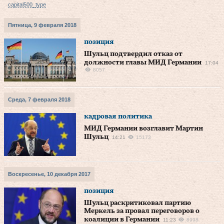
capital500_type
Пятница, 9 февраля 2018
позиция
Шульц подтвердил отказ от
должности главы МИД Германии
17:04
8057
Среда, 7 февраля 2018
кадровая политика
МИД Германии возглавит Мартин
Шульц
14:21
15173
Воскресенье, 10 декабря 2017
позиция
Шульц раскритиковал партию
Меркель за провал переговоров о
коалиции в Германии
11:23
8998