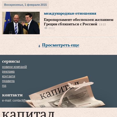
Воскресенье, 1 февраля 2015
международные отношения
Европарламент обеспокоен желанием
Греции сблизиться с Россией
13:22
8022
Просмотреть еще
сервисы
новини компаній
реклама
контакти
правила
rss
контакти
e-mail:
contact@capital.ua