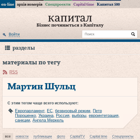
on-line
архів номерів
Спецпроекти
Capital time
Капитал 500
Бізнес починається з Капіталу
Войти
разделы
материалы по тегу
RSS
Мартин Шульц
С этим тегом чаще всего используют:
Европарламент
,
ЕС
,
безвизовый режим
,
Петр
Порошенко
,
Украина
,
Россия
,
выборы
,
евроинтеграция
,
санкции
,
Ангела Меркель
все
новости
публикации
фото
CapitalTV
Capital time
Спецпроекты