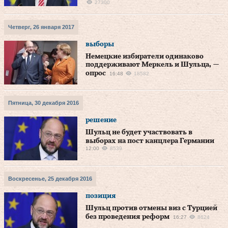
27300
Четверг, 26 января 2017
выборы
Немецкие избиратели одинаково
поддерживают Меркель и Шульца, —
опрос
16:48
18582
Пятница, 30 декабря 2016
решение
Шульц не будет участвовать в
выборах на пост канцлера Германии
12:00
8539
Воскресенье, 25 декабря 2016
позиция
Шульц против отмены виз с Турцией
без проведения реформ
16:27
8624