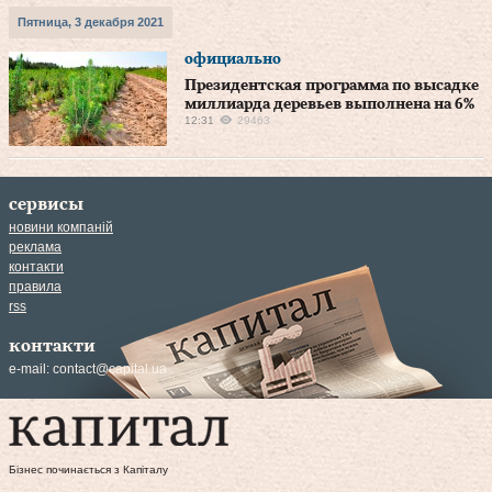
Пятница, 3 декабря 2021
официально
Президентская программа по высадке
миллиарда деревьев выполнена на 6%
12:31
29463
сервисы
новини компаній
реклама
контакти
правила
rss
контакти
e-mail:
contact@capital.ua
Бізнес починається з Капіталу