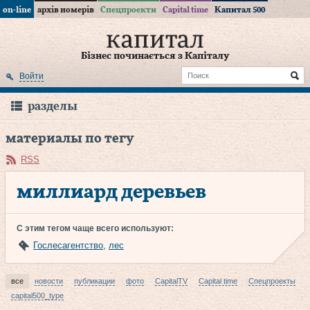
on-line
архів номерів
Спецпроекти
Capital time
Капитал 500
Бізнес починається з Капіталу
Войти
разделы
материалы по тегу
RSS
миллиард деревьев
С этим тегом чаще всего используют:
Гослесагентство
,
лес
все
новости
публикации
фото
CapitalTV
Capital time
Спецпроекты
capital500_type