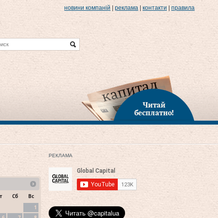
новини компаній
|
реклама
|
контакти
|
правила
Читай
бесплатно!
РЕКЛАМА
т
Сб
Вс
1
6
7
8