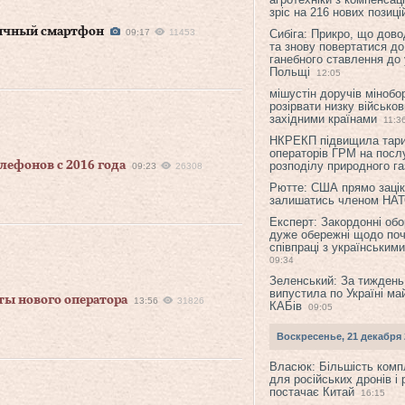
зріс на 216 нових позиці
бычный смартфон
09:17
11453
Сибіга: Прикро, що дово
та знову повертатися до
ганебного ставлення до 
Польщі
12:05
мішустін доручів міноб
розірвати низку військов
західними країнами
11:3
НКРЕКП підвищила тар
операторів ГРМ на послу
лефонов с 2016 года
розподілу природного га
09:23
26308
Рютте: США прямо зацік
залишатись членом НА
Експерт: Закордонні обо
дуже обережні щодо поч
співпраці з українським
09:34
Зеленський: За тиждень
випустила по Україні ма
ты нового оператора
13:56
31826
КАБів
09:05
Воскресенье, 21 декабря 
Власюк: Більшість ком
для російських дронів і 
постачає Китай
16:15