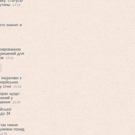
вку, статусы
рутины
13:15
это значит и
изированное
 решений для
ов
15:51
ініціативи з
лерійських
 січні
15:34
ворах щодо
нений у
ішення
15:05
ійської
 до 34
гом тижня
домівки понад
13:35