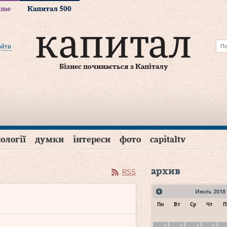
time
Капитал 500
ойти
Бізнес починається з Капіталу
ології
думки
інтереси
фото
capitaltv
архив
RSS
Июль
2018
Пн
Вт
Ср
Чт
П
2
3
4
5