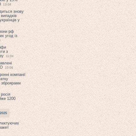
й
13:04
диться знову
 випадків
українців у
орони рф
их угод із
6
ифи
ги з
зу
11:04
авлені
ТО
10:06
ронні компанії
атку
и зброярами
 росія
йже 1200
2025
плектуючих
ракет