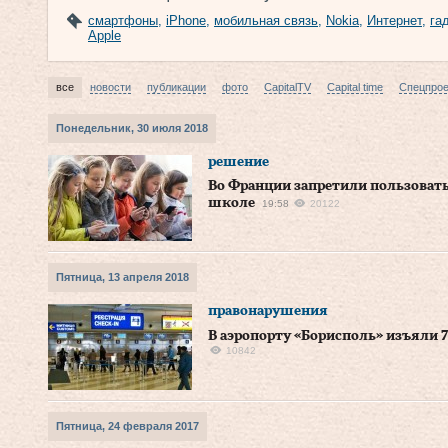
смартфоны
,
iPhone
,
мобильная связь
,
Nokia
,
Интернет
,
га
Apple
все
новости
публикации
фото
CapitalTV
Capital time
Спецпро
Понедельник, 30 июля 2018
решение
Во Франции запретили пользоват
школе
19:58
20122
Пятница, 13 апреля 2018
правонарушения
В аэропорту «Борисполь» изъяли
10842
Пятница, 24 февраля 2017