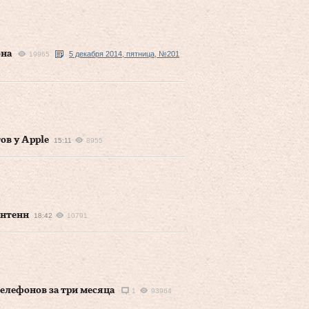
она
5 декабря 2014, пятница, №201
19965
ов у Apple
15:11
8955
антенн
18:42
10791
телефонов за три месяца
1
93964