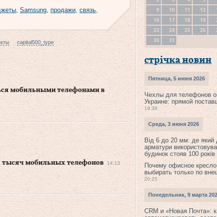
9
10
11
12
джеты
,
Samsung
,
продажи
,
связь
,
16
17
18
19
23
24
25
26
30
31
екты
capital500_type
стрічка новин
Пятница, 5 июня 2026
ься мобильными телефонами в
Чехлы для телефонов о
Украине: прямой постав
19:36
Среда, 3 июня 2026
Від 6 до 20 мм: де який
арматури використовува
будинок стояв 100 років
 7 тысяч мобильных телефонов
14:13
Почему офисное кресло
выбирать только по вне
20:25
Понедельник, 9 марта 20
CRM и «Новая Почта»: к