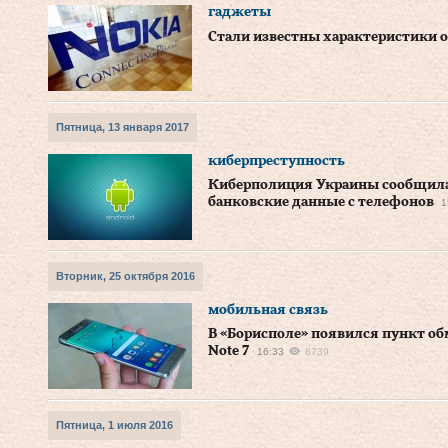
гаджеты
Стали известны характеристики о
Пятница, 13 января 2017
киберпреступность
Киберполиция Украины сообщила
банковские данные с телефонов
1
Вторник, 25 октября 2016
мобильная связь
В «Борисполе» появился пункт об
Note 7
16:33
8739
Пятница, 1 июля 2016