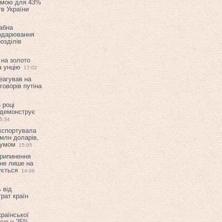
емою для 43%
в України
абна
подарювання
озділів
 на золото
а унцію
17:02
еагував на
оворів путіна
 році
 демонструє
5:34
експортувала
млн доларів,
мумом
15:05
припинення
 не лише на
ується
14:06
 від
рат країн
країнської
ією у 25%