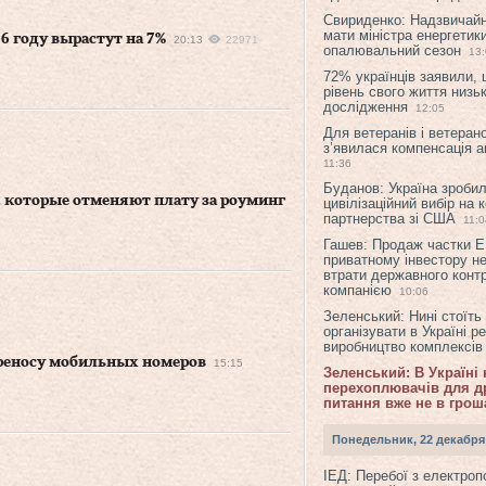
Свириденко: Надзвичай
мати міністра енергетик
6 году вырастут на 7%
20:13
22971
опалювальний сезон
13
72% українців заявили,
рівень свого життя низьк
дослідження
12:05
Для ветеранів і ветерано
з’явилася компенсація а
11:36
Буданов: Україна зроби
, которые отменяют плату за роуминг
цивілізаційний вибір на 
партнерства зі США
11:0
Гашев: Продаж частки 
приватному інвестору н
втрати державного конт
компанією
10:06
Зеленський: Нині стоїть
організувати в Україні р
виробництво комплексі
ереносу мобильных номеров
15:15
Зеленський: В Україні
перехоплювачів для др
питання вже не в грош
Понедельник, 22 декабря
ІЕД: Перебої з електро