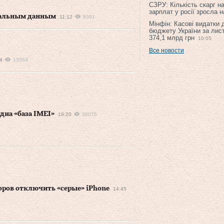
СЗРУ: Кількість скарг н
зарплат у росії зросла 
циальным данным
11:12
9391
Мінфін: Касові видатки
бюджету України за лис
374,1 млрд грн
10:05
Все новости
4
13583
дна «база IMEI»
19:20
36075
оров отключить «серые» iPhone
14:45