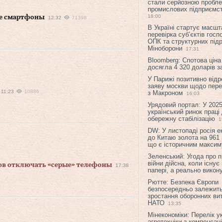
стали серйозною пробл
промислових підприємст
18:00
ие смартфоны
12:32
71398
В Україні стартує масшт
перевірка суб’єктів гос
ОПК та структурних підр
Міноборони
17:31
Bloomberg: Спотова ціна
досягла 4 320 доларів з
У Парижі позитивно відр
заяву москви щодо перег
11:23
10886
з Макроном
16:03
Урядовий портал: У 2025
український ринок праці
обережну стабілізацію
1
DW: У листопаді росія 
до Китаю золота на 961 
що є історичним макси
Зеленський: Угода про 
війни дійсна, коли існує
ров отключать «серые» телефоны
17:38
папері, а реально викон
Рютте: Безпека Європи
безпосередньо залежить
зростання оборонних вит
НАТО
13:35
Мінекономіки: Перелік у
агротехніки з компенсац