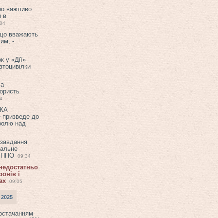
но важливо
и в
:04
 що вважають
им, -
к у «Дії»
втоцивілки
ла
користь
4
ЕКА
е призведе до
ролю над
 завдання
еальне
в ППО
09:34
 недостатньо
онів і
ах
09:05
 2025
постачанням