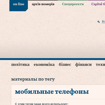
on-line
архів номерів
Спецпроекти
Capital 
В
політика
економіка
бізнес
фінанси
техн
материалы по тегу
мобильные телефоны
С этим тегом чаще всего используют: