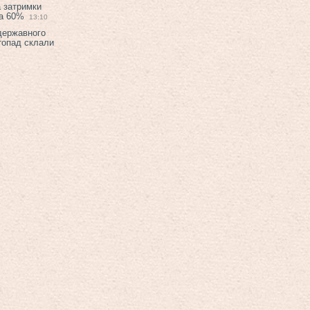
а затримки
на 60%
13:10
 державного
топад склали