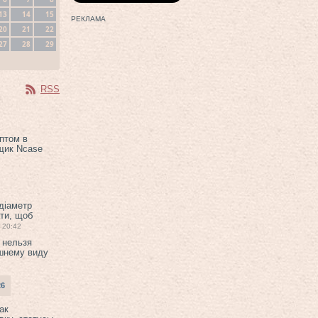
13
14
15
РЕКЛАМА
20
21
22
27
28
29
RSS
птом в
щик Ncase
 діаметр
ти, щоб
20:42
 нельзя
шнему виду
26
ак