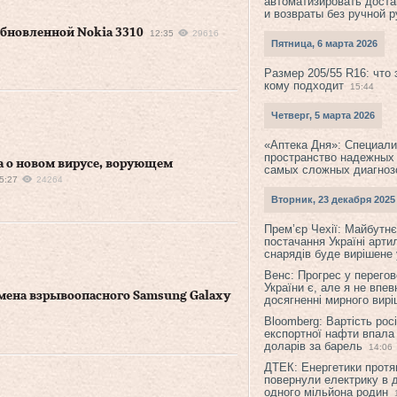
автоматизировать доста
и возвраты без ручной 
бновленной Nokia 3310
12:35
29616
Пятница, 6 марта 2026
Размер 205/55 R16: что 
кому подходит
15:44
Четверг, 5 марта 2026
«Аптека Дня»: Специал
пространство надежных
 о новом вирусе, ворующем
самых сложных диагноз
5:27
24264
Вторник, 23 декабря 2025
Прем’єр Чехії: Майбутнє 
постачання Україні арти
снарядів буде вирішене у
Венс: Прогрес у перего
України є, але я не впев
мена взрывоопасного Samsung Galaxy
досягненні мирного вир
Bloomberg: Вартість рос
експортної нафти впала
доларів за барель
14:06
ДТЕК: Енергетики протя
повернули електрику в 
одного мільйона родин