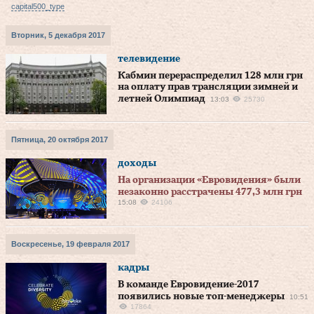
capital500_type
Вторник, 5 декабря 2017
телевидение
Кабмин перераспределил 128 млн грн
на оплату прав трансляции зимней и
летней Олимпиад
13:03
25730
Пятница, 20 октября 2017
доходы
На организации «Евровидения» были
незаконно расстрачены 477,3 млн грн
15:08
24106
Воскресенье, 19 февраля 2017
кадры
В команде Евровидение-2017
появились новые топ-менеджеры
10:51
17864