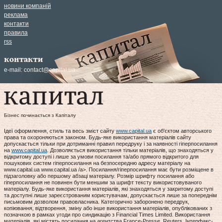
новини компаній
реклама
контакти
правила
rss
контакти
e-mail:
contact@capital.ua
Бізнес починається з Капіталу
Ідеї оформлення, стиль та весь зміст сайту
www.capital.ua
є об'єктом авторського
права та охороняються законом. Будь-яке використання матеріалів сайту
допускається тільки при дотриманні правил передруку і за наявності гіперпосилання
на
www.capital.ua
. Дозволяється використання тільки матеріалів, що знаходяться у
відкритому доступі і лише за умови посилання та/або прямого відкритого для
пошукових систем гіперпосилання на безпосередню адресу матеріалу на
www.capital.ua www.capital.ua /a>. Посилання/гіперпосилання має бути розміщене в
підзаголовку або першому абзаці матеріалу. Розмір шрифту посилання або
гіперпосилання не повинен бути меншим за шрифт тексту використовуваного
матеріалу. Будь-яке використання матеріалів, які знаходяться у закритому доступі
та доступні лише зареєстрованим користувачам, допускається лише за попереднім
письмовим дозволом правовласника. Категорично заборонено передрук,
копіювання, відтворення, зміну або інше використання матеріалів, опублікованих з
позначкою в рамках угоди про синдикацію з Financial Times Limited. Використання
матеріалів, які містять посилання на агентства France-Presse, Reuters, Інтерфакс-