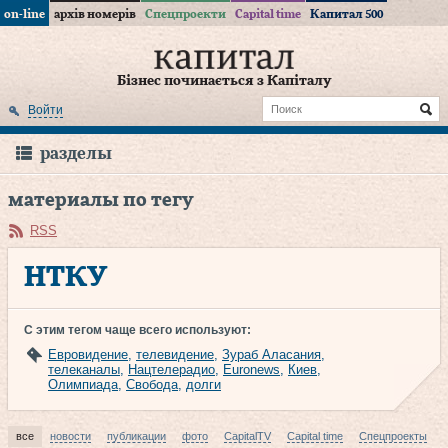
on-line
архів номерів
Спецпроекти
Capital time
Капитал 500
Бізнес починається з Капіталу
Войти
разделы
материалы по тегу
RSS
НТКУ
С этим тегом чаще всего используют:
Евровидение
,
телевидение
,
Зураб Аласания
,
телеканалы
,
Нацтелерадио
,
Euronews
,
Киев
,
Олимпиада
,
Свобода
,
долги
все
новости
публикации
фото
CapitalTV
Capital time
Спецпроекты