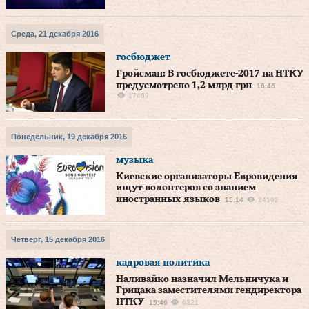
Среда, 21 декабря 2016
госбюджет
Гройсман: В госбюджете-2017 на НТКУ
предусмотрено 1,2 млрд грн
16:46
17469
Понедельник, 19 декабря 2016
музыка
Киевские организаторы Евровидения
ищут волонтеров со знанием
иностранных языков
15:14
24192
Четверг, 15 декабря 2016
кадровая политика
Наливайко назначил Мельничука и
Грицака заместителями гендиректора
НТКУ
15:46
6321