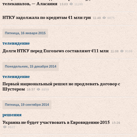
телеканалов, — Аласания
13:03
11198
НТКУ задолжала по кредитам 41 млн грн
11:48
8875
Пятница, 16 января 2015
телевидение
Долги НТКУ перед Euronews составляют €11 млн
11:08
9169
Понедельник, 15 декабря 2014
телевидение
Первый национальный решил не продлевать договор с
Шустером
16:57
8959
Пятница, 19 сентября 2014
решения
Украина не будет участвовать в Евровидении-2015
15:29
8622