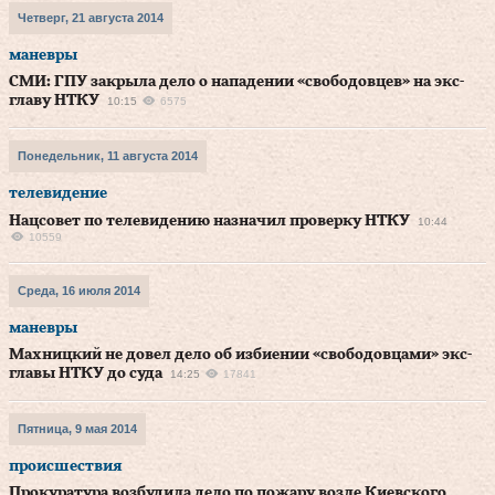
Четверг, 21 августа 2014
маневры
СМИ: ГПУ закрыла дело о нападении «свободовцев» на экс-
главу НТКУ
10:15
6575
Понедельник, 11 августа 2014
телевидение
Нацсовет по телевидению назначил проверку НТКУ
10:44
10559
Среда, 16 июля 2014
маневры
Махницкий не довел дело об избиении «свободовцами» экс-
главы НТКУ до суда
14:25
17841
Пятница, 9 мая 2014
происшествия
Прокуратура возбудила дело по пожару возле Киевского