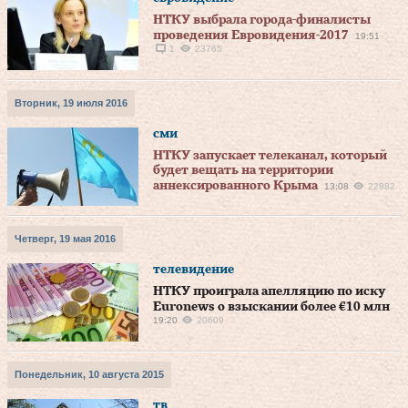
НТКУ выбрала города-финалисты
проведения Евровидения-2017
19:51
1
23765
Вторник, 19 июля 2016
сми
НТКУ запускает телеканал, который
будет вещать на территории
аннексированного Крыма
13:08
22882
Четверг, 19 мая 2016
телевидение
НТКУ проиграла апелляцию по иску
Euronews о взыскании более €10 млн
19:20
20609
Понедельник, 10 августа 2015
тв