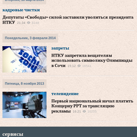
кадровые чистки
Депутаты «Свободы» силой заставили уволиться президента
НТКУ
21:34
8148
Понедельник, 3 февраля 2014
запреты
НТКУ запретила вещателям
использовать символику Олимпиады
в Сочи
15:12
16541
Пятница, 8 ноября 2013
телевидение
Первый национальный начал платить
Концерну РРТ за трансляцию
рекламы
16:21
10255
сервисы