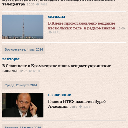
телецентра
16:30
7091
сигналы
В Киеве приостановлено вещание
нескольких теле- и радиоканалов
10:00
8871
Воскресенье, 4 мая 2014
векторы
В Славянске и Краматорске вновь вещают украинские
каналы
12:22
6500
Среда, 26 марта 2014
назначение
Главой НТКУ назначен Зураб
Аласания
08:58
8384
Вторник, 18 марта 2014