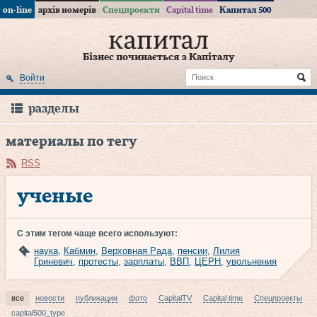
on-line
архів номерів
Спецпроекти
Capital time
Капитал 500
Бізнес починається з Капіталу
Войти
разделы
материалы по тегу
RSS
ученые
С этим тегом чаще всего используют:
наука
,
Кабмин
,
Верховная Рада
,
пенсии
,
Лилия
Гриневич
,
протесты
,
зарплаты
,
ВВП
,
ЦЕРН
,
увольнения
все
новости
публикации
фото
CapitalTV
Capital time
Спецпроекты
capital500_type