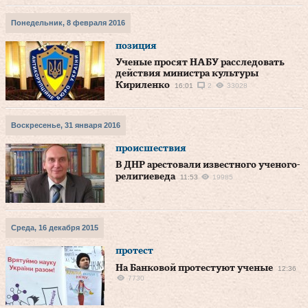
Понедельник, 8 февраля 2016
позиция
Ученые просят НАБУ расследовать
действия министра культуры
Кириленко
16:01
2
33028
Воскресенье, 31 января 2016
происшествия
В ДНР арестовали известного ученого-
религиеведа
11:53
19985
Среда, 16 декабря 2015
протест
На Банковой протестуют ученые
12:36
7730