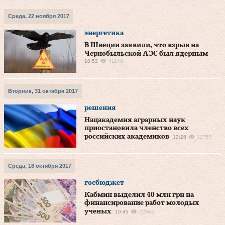
Среда, 22 ноября 2017
энергетика
В Швеции заявили, что взрыв на
Чернобыльской АЭС был ядерным
10:52
41140
Вторник, 31 октября 2017
решения
Нацакадемия аграрных наук
приостановила членство всех
российских академиков
12:28
12757
Среда, 18 октября 2017
госбюджет
Кабмин выделил 40 млн грн на
финансирование работ молодых
ученых
19:45
22642