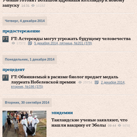
Ученые готовят Большой адронный коллайдер к новому
запуску
14:31
10152
Четверг, 4 декабря 2014
предостережение
FT: Астероиды могут угрожать будущему человечества
5 декабря 2014, пятница, №201 (378)
17572
Понедельник, 1 декабря 2014
прецедент
FT: Обвиняемый в расизме биолог продает медаль
лауреата Нобелевской премии
2 декабря 2014,
25754
вторник, №198 (375)
Вторник, 30 сентября 2014
эпидемии
Таиландские ученые заявляют, что
нашли вакцину от Эболы
09:44
8650