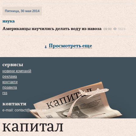
Пятница, 30 мая 2014
наука
Американцы научились делать воду из навоза
09:00
5623
Просмотреть еще
сервисы
новини компаній
реклама
контакти
правила
rss
контакти
e-mail:
contact@capital.ua