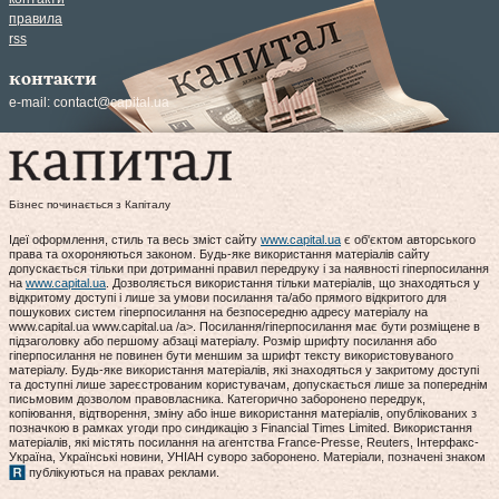
правила
rss
контакти
e-mail:
contact@capital.ua
Бізнес починається з Капіталу
Ідеї оформлення, стиль та весь зміст сайту
www.capital.ua
є об'єктом авторського
права та охороняються законом. Будь-яке використання матеріалів сайту
допускається тільки при дотриманні правил передруку і за наявності гіперпосилання
на
www.capital.ua
. Дозволяється використання тільки матеріалів, що знаходяться у
відкритому доступі і лише за умови посилання та/або прямого відкритого для
пошукових систем гіперпосилання на безпосередню адресу матеріалу на
www.capital.ua www.capital.ua /a>. Посилання/гіперпосилання має бути розміщене в
підзаголовку або першому абзаці матеріалу. Розмір шрифту посилання або
гіперпосилання не повинен бути меншим за шрифт тексту використовуваного
матеріалу. Будь-яке використання матеріалів, які знаходяться у закритому доступі
та доступні лише зареєстрованим користувачам, допускається лише за попереднім
письмовим дозволом правовласника. Категорично заборонено передрук,
копіювання, відтворення, зміну або інше використання матеріалів, опублікованих з
позначкою в рамках угоди про синдикацію з Financial Times Limited. Використання
матеріалів, які містять посилання на агентства France-Presse, Reuters, Інтерфакс-
Україна, Українські новини, УНІАН суворо заборонено. Матеріали, позначені знаком
публікуються на правах реклами.