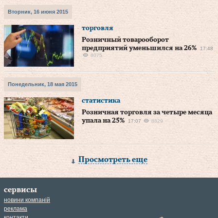
Вторник, 16 июня 2015
торговля
Розничный товарооборот
предприятий уменьшился на 26%
17:48
8075
Понедельник, 18 мая 2015
статистика
Розничная торговля за четыре месяца
упала на 25%
17:07
8829
Просмотреть еще
сервисы
новини компаній
реклама
контакти