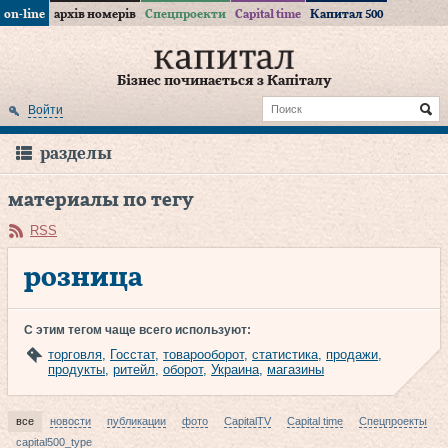
on-line
архів номерів
Спецпроекти
Capital time
Капитал 500
Бізнес починається з Капіталу
Войти
разделы
материалы по тегу
RSS
розница
С этим тегом чаще всего используют:
торговля
,
Госстат
,
товарооборот
,
статистика
,
продажи
,
продукты
,
ритейл
,
оборот
,
Украина
,
магазины
все
новости
публикации
фото
CapitalTV
Capital time
Спецпроекты
capital500_type