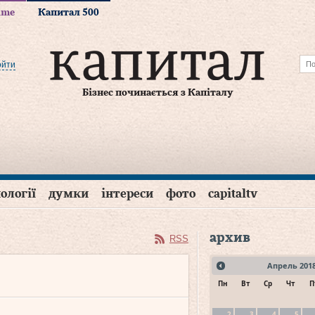
time
Капитал 500
ойти
Бізнес починається з Капіталу
ології
думки
інтереси
фото
capitaltv
архив
RSS
Апрель
201
Пн
Вт
Ср
Чт
П
2
3
4
5