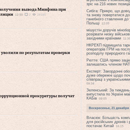
зріс на 216 нових позиці
получения вывода Минфина при
Сибіга: Прикро, що дово
олиции
та знову повертатися до
12:50
2
28195
ганебного ставлення до 
Польщі
12:05
мішустін доручів міноб
розірвати низку військов
західними країнами
11:3
НКРЕКП підвищила тар
операторів ГРМ на послу
 уволили по результатам проверки
розподілу природного га
Рютте: США прямо зацік
залишатись членом НА
Експерт: Закордонні обо
дуже обережні щодо поч
співпраці з українським
09:34
Зеленський: За тиждень
випустила по Україні ма
коррупционной прокуратуры получат
КАБів
09:05
Воскресенье, 21 декабря 
Власюк: Більшість ком
для російських дронів і 
постачає Китай
16:15