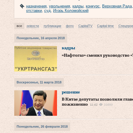
назначения
,
увольнения
,
кадры
,
конкурс
,
Верховная Рада
отставки
,
суд
,
Игорь Коломойский
все
новости
публикации
фото
CapitalTV
Capital time
Спецпро
Понедельник, 16 апреля 2018
кадры
«Нафтогаз» сменил руководство «
Воскресенье, 11 марта 2018
решение
В Китае депутаты позволили глав
пожизненно
11:42
10889
Понедельник, 26 февраля 2018