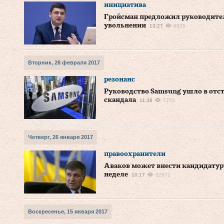
инициатива
Гройсман предложил руководител
увольнении
13:27
6025
Вторник, 28 февраля 2017
резонанс
Руководство Samsung ушло в отс
скандала
11:38
7755
Четверг, 26 января 2017
правоохранители
Аваков может внести кандидатур
неделе
10:17
22671
Воскресенье, 15 января 2017