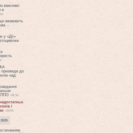
но важливо
и в
:04
 що вважають
им, -
к у «Дії»
втоцивілки
ла
користь
4
ЕКА
е призведе до
ролю над
 завдання
еальне
в ППО
09:34
 недостатньо
онів і
ах
09:05
 2025
постачанням