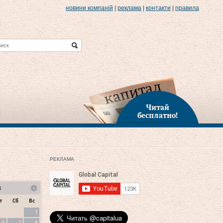
новини компаній
|
реклама
|
контакти
|
правила
Читай
бесплатно!
РЕКЛАМА
8
т
Сб
Вс
1
6
7
8