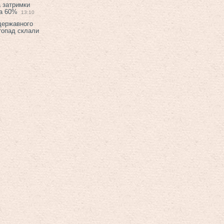
а затримки
на 60%
13:10
 державного
топад склали