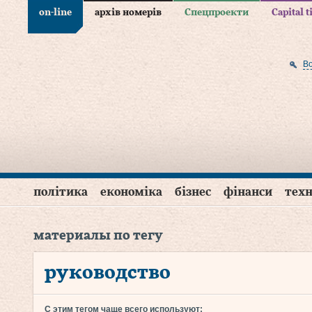
on-line
архів номерів
Спецпроекти
Capital 
В
політика
економіка
бізнес
фінанси
техн
материалы по тегу
руководство
С этим тегом чаще всего используют: