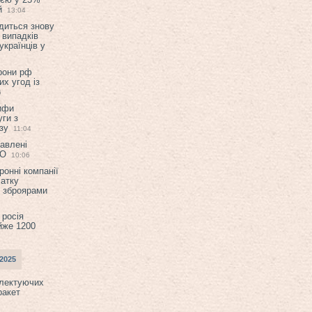
й
13:04
диться знову
 випадків
українців у
орони рф
их угод із
6
ифи
ги з
зу
11:04
авлені
ТО
10:06
ронні компанії
атку
и зброярами
 росія
йже 1200
2025
плектуючих
ракет