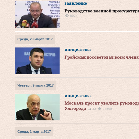
заявление
Руководство военной прокуратур
8024
Среда, 29 марта 2017
инициатива
Гройсман посоветовал всем член
Четверг, 9 марта 2017
инициатива
Москаль просит уволить руковод
Ужгорода
11:32
23500
Среда, 1 марта 2017