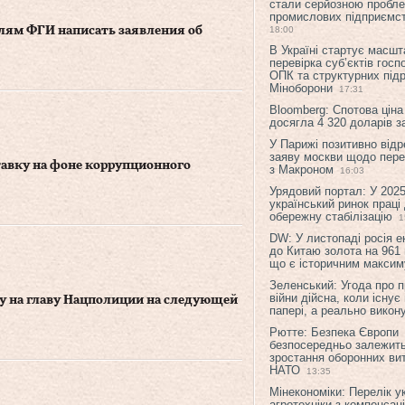
стали серйозною пробл
промислових підприємст
ям ФГИ написать заявления об
18:00
В Україні стартує масшт
перевірка суб’єктів гос
ОПК та структурних підр
Міноборони
17:31
Bloomberg: Спотова ціна
досягла 4 320 доларів з
У Парижі позитивно відр
заяву москви щодо перег
тавку на фоне коррупционного
з Макроном
16:03
Урядовий портал: У 2025
український ринок праці
обережну стабілізацію
1
DW: У листопаді росія 
до Китаю золота на 961 
що є історичним макси
Зеленський: Угода про 
війни дійсна, коли існує
у на главу Нацполиции на следующей
папері, а реально викон
Рютте: Безпека Європи
безпосередньо залежить
зростання оборонних вит
НАТО
13:35
Мінекономіки: Перелік у
агротехніки з компенсац