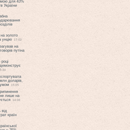
емою для 43%
в України
абна
подарювання
озділів
 на золото
а унцію
17:02
еагував на
оворів путіна
 році
 демонструє
5:34
експортувала
млн доларів,
мумом
15:05
припинення
 не лише на
ується
14:06
 від
рат країн
країнської
ією у 25%