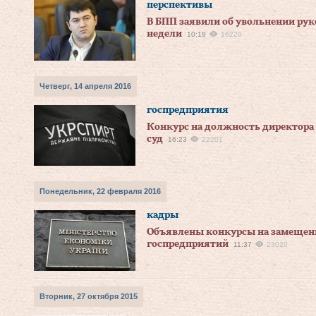
перспективы
В БПП заявили об увольнении ру
недели
10:19
16220
Четверг, 14 апреля 2016
госпредприятия
Конкурс на должность директора 
суд
16:23
22201
Понедельник, 22 февраля 2016
кадры
Объявлены конкурсы на замещен
госпредприятий
11:37
23020
Вторник, 27 октября 2015