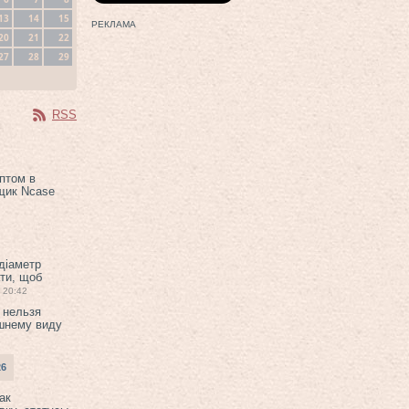
13
14
15
РЕКЛАМА
20
21
22
27
28
29
RSS
птом в
щик Ncase
 діаметр
ти, щоб
20:42
 нельзя
шнему виду
26
ак