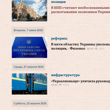
позиция
В БПП считают необоснованными 
расшатывании экономики Украи
Вторник, 7 июня 2016
реформы
В пяти областях Украины уволены
полиции, - Филенко
08:50
8645
Среда, 27 апреля 2016
инфраструктура
«Укрзализныця» уличила руковод
16:04
9563
Суббота, 23 апреля 2016