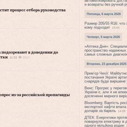
автоматизировать доста
и возвраты без ручной 
стит процесс отбора руководства
Пятница, 6 марта 2026
Размер 205/55 R16: что 
кому подходит
15:44
Четверг, 5 марта 2026
«Аптека Дня»: Специал
пространство надежных
 подозревают в доведении до
самых сложных диагноз
нтки
11:33
8517
Вторник, 23 декабря 2025
Прем’єр Чехії: Майбутнє 
постачання Україні арти
снарядів буде вирішене у
Венс: Прогрес у перего
України є, але я не впев
опрос из-за российской пропаганды
досягненні мирного вир
Bloomberg: Вартість рос
експортної нафти впала
доларів за барель
14:06
ДТЕК: Енергетики протя
повернули електрику в 
одного мільйона родин