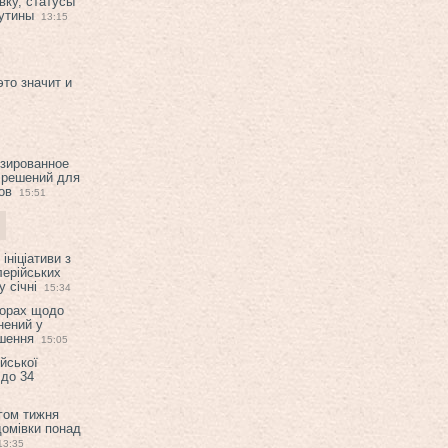
вку, статусы
рутины
13:15
это значит и
изированное
 решений для
ов
15:51
ініціативи з
лерійських
 січні
15:34
ворах щодо
нений у
ішення
15:05
ійської
 до 34
гом тижня
домівки понад
13:35