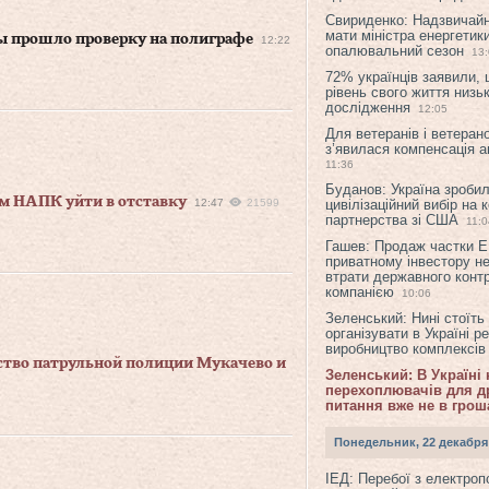
Свириденко: Надзвичай
мати міністра енергетик
ы прошло проверку на полиграфе
12:22
опалювальний сезон
13
72% українців заявили,
рівень свого життя низьк
дослідження
12:05
Для ветеранів і ветерано
з’явилася компенсація а
11:36
Буданов: Україна зроби
ам НАПК уйти в отставку
12:47
21599
цивілізаційний вибір на 
партнерства зі США
11:0
Гашев: Продаж частки 
приватному інвестору н
втрати державного конт
компанією
10:06
Зеленський: Нині стоїть
організувати в Україні р
виробництво комплексі
ство патрульной полиции Мукачево и
Зеленський: В Україні
перехоплювачів для др
питання вже не в грош
Понедельник, 22 декабря
ІЕД: Перебої з електро