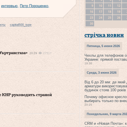
9
10
11
12
,
интервью
,
Петр Порошенко
,
16
17
18
19
23
24
25
26
30
екты
capital500_type
стрічка новин
Пятница, 5 июня 2026
Укртрансгаза»
20:29
27517
Чехлы для телефонов о
Украине: прямой постав
19:36
Среда, 3 июня 2026
Від 6 до 20 мм: де який
арматури використовува
будинок стояв 100 років
е КНР руководить страной
Почему офисное кресло
выбирать только по вне
20:25
Понедельник, 9 марта 20
CRM и «Новая Почта»: к