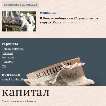
Воскресенье, 20 мая 2018
медицина
В Конго сообщили о 26 умерших от
вируса Эбола
15:14
6818
сервисы
новини компаній
реклама
контакти
правила
rss
контакти
e-mail:
contact@capital.ua
Бізнес починається з Капіталу