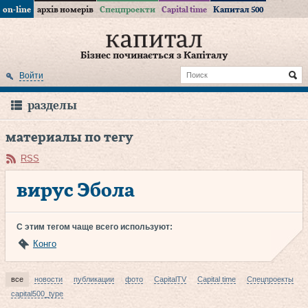
on-line
архів номерів
Спецпроекти
Capital time
Капитал 500
Бізнес починається з Капіталу
Войти
разделы
материалы по тегу
RSS
вирус Эбола
С этим тегом чаще всего используют:
Конго
все
новости
публикации
фото
CapitalTV
Capital time
Спецпроекты
capital500_type