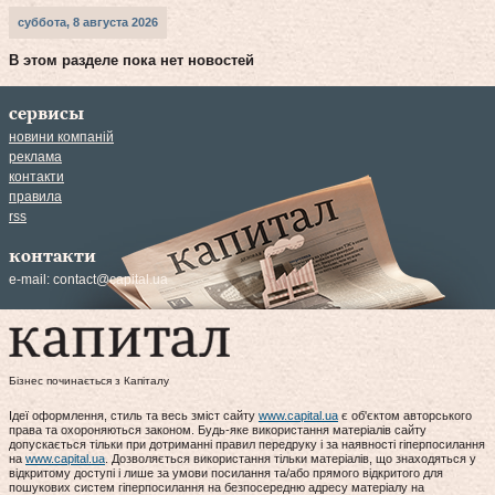
суббота, 8 августа 2026
В этом разделе пока нет новостей
сервисы
новини компаній
реклама
контакти
правила
rss
контакти
e-mail:
contact@capital.ua
Бізнес починається з Капіталу
Ідеї оформлення, стиль та весь зміст сайту
www.capital.ua
є об'єктом авторського
права та охороняються законом. Будь-яке використання матеріалів сайту
допускається тільки при дотриманні правил передруку і за наявності гіперпосилання
на
www.capital.ua
. Дозволяється використання тільки матеріалів, що знаходяться у
відкритому доступі і лише за умови посилання та/або прямого відкритого для
пошукових систем гіперпосилання на безпосередню адресу матеріалу на