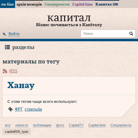
on-line
архів номерів
Спецпроекти
Capital time
Капитал 500
Бізнес починається з Капіталу
Войти
разделы
материалы по тегу
RSS
Ханау
С этим тегом чаще всего используют:
ФРГ
,
стрельба
все
новости
публикации
фото
CapitalTV
Capital time
Спецпроекты
capital500_type