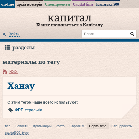
on-line
архів номерів
Спецпроекти
Capital time
Капитал 500
Бізнес починається з Капіталу
Войти
разделы
материалы по тегу
RSS
Ханау
С этим тегом чаще всего используют:
ФРГ
,
стрельба
все
новости
публикации
фото
CapitalTV
Capital time
Спецпроекты
capital500_type