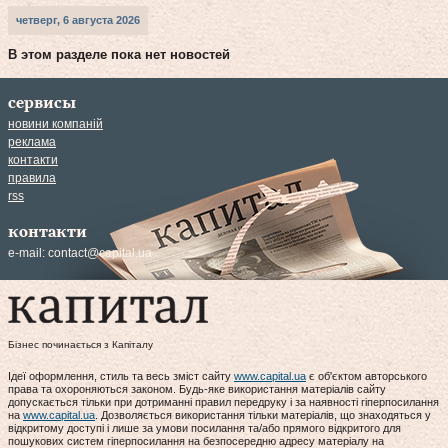
четверг, 6 августа 2026
В этом разделе пока нет новостей
сервисы
новини компаній
реклама
контакти
правила
rss
контакти
e-mail:
contact@capital.ua
Бізнес починається з Капіталу
Ідеї оформлення, стиль та весь зміст сайту
www.capital.ua
є об'єктом авторського
права та охороняються законом. Будь-яке використання матеріалів сайту
допускається тільки при дотриманні правил передруку і за наявності гіперпосилання
на
www.capital.ua
. Дозволяється використання тільки матеріалів, що знаходяться у
відкритому доступі і лише за умови посилання та/або прямого відкритого для
пошукових систем гіперпосилання на безпосередню адресу матеріалу на