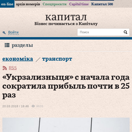
on-line
архів номерів
Спецпроекти
Capital time
Капитал 500
Бізнес починається з Капіталу
Войти
разделы
економіка
транспорт
RSS
«Укрзализныця» с начала года
сократила прибыль почти в 25
раз
20.03.2018 / 18:46
9633