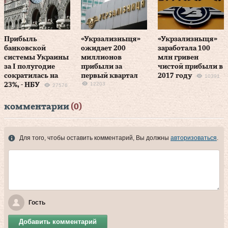
Прибыль
«Укрзализныця»
«Укрзализныця»
банковской
ожидает 200
заработала 100
системы Украины
миллионов
млн гривен
за I полугодие
прибыли за
чистой прибыли в
сократилась на
первый квартал
2017 году
10391
12203
23%, - НБУ
27576
комментарии
(0)
Для того, чтобы оставить комментарий, Вы должны
авторизоваться
.
Гость
Добавить комментарий