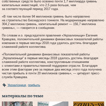
собственных средств было освоено почти 1,7 миллиарда гривень
капитальных инвестиций, что 2,5 раза больше, чем
за соответствующий период 2017 года.
«В том числе более 94 миллионов гривень было направлено
на строительство Бескидского тоннеля. На модернизацию направлено
304,2 миллиона гривень, капитальный ремонт — 156,7 миллиона
гривень», — говорится в сообщении.
По словам и.о. председателя правления «Укрзализныци» Евгения
Кравцова, положительной динамики финансовых показателей работы
компании в первые месяцы 2018 года удалось достичь благодаря
слаженной работе коллектива.
«Положительной динамики финансовых показателей работы
„Укрзализныци“ в первые месяцы 2018 удалось достичь благодаря
слаженной работе коллектива, конструктивным отношениям
с клиентами и правительственной поддержке отрасли. Благодаря
всем этим факторам уже за первые два месяца этого года получена
чистая прибыль в почти 20 миллионов гривень», — цитирует пресс-
служба Кравцова.
Укрзалізниця
,
прибыль
материалы по теме