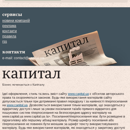
сервисы
новини компаній
реклама
контакти
правила
rss
контакти
e-mail:
contact@capital.ua
Бізнес починається з Капіталу
Ідеї оформлення, стиль та весь зміст сайту
www.capital.ua
є об'єктом авторського
права та охороняються законом. Будь-яке використання матеріалів сайту
допускається тільки при дотриманні правил передруку і за наявності гіперпосилання
на
www.capital.ua
. Дозволяється використання тільки матеріалів, що знаходяться у
відкритому доступі і лише за умови посилання та/або прямого відкритого для
пошукових систем гіперпосилання на безпосередню адресу матеріалу на
www.capital.ua www.capital.ua /a>. Посилання/гіперпосилання має бути розміщене в
підзаголовку або першому абзаці матеріалу. Розмір шрифту посилання або
гіперпосилання не повинен бути меншим за шрифт тексту використовуваного
матеріалу. Будь-яке використання матеріалів, які знаходяться у закритому доступі