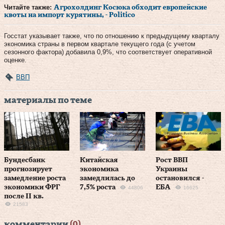
Читайте также:
Агрохолдинг Косюка обходит европейские
квоты на импорт курятины, - Politico
Госстат указывает также, что по отношению к предыдущему кварталу
экономика страны в первом квартале текущего года (с учетом
сезонного фактора) добавила 0,9%, что соответствует оперативной
оценке.
ВВП
материалы по теме
Бундесбанк
Китайская
Рост ВВП
прогнозирует
экономика
Украины
замедление роста
замедлилась до
остановился -
экономики ФРГ
7,5% роста
ЕБА
44806
16625
после II кв.
21583
комментарии
(0)