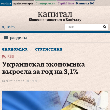
on-line
архів номерів
Спецпроекти
Capital time
Капитал 500
Бізнес починається з Капіталу
Войти
разделы
економіка
статистика
RSS
Украинская экономика
выросла за год на 3,1%
20.06.2018 / 20:17
16926