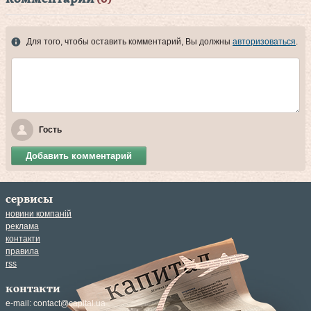
Для того, чтобы оставить комментарий, Вы должны
авторизоваться
.
Гость
Добавить комментарий
сервисы
новини компаній
реклама
контакти
правила
rss
контакти
e-mail:
contact@capital.ua