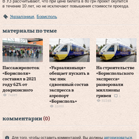
В УЗ рассчитывают, что при цене билета в 80 грн проект окупится
в течение 10 лет, но не исключают повышения стоимости проезда.
Укрзалізниця
,
Борисполь
материалы по теме
Пассажиропоток
«Укрзализныця»
На строительстве
«Борисполя»
обещает пускать в
«Бориспольского
составил в 2021
час пик
экспресса»
году 62% от
сдвоенный состав
разворовали
докризисного
экспресса в
миллионы
74485
аэропорт
гривен
1
52249
«Борисполь»
11000
комментарии
(0)
Для того, чтобы оставить комментарий, Вы должны
авторизоваться
.