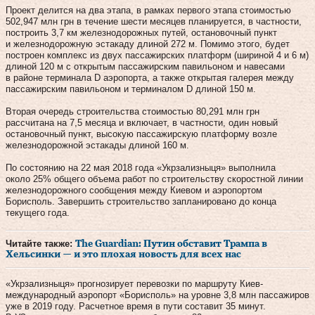
Проект делится на два этапа, в рамках первого этапа стоимостью
502,947 млн грн в течение шести месяцев планируется, в частности,
построить 3,7 км железнодорожных путей, остановочный пункт
и железнодорожную эстакаду длиной 272 м. Помимо этого, будет
построен комплекс из двух пассажирских платформ (шириной 4 и 6 м)
длиной 120 м с открытым пассажирским павильоном и навесами
в районе терминала D аэропорта, а также открытая галерея между
пассажирским павильоном и терминалом D длиной 150 м.
Вторая очередь строительства стоимостью 80,291 млн грн
рассчитана на 7,5 месяца и включает, в частности, один новый
остановочный пункт, высокую пассажирскую платформу возле
железнодорожной эстакады длиной 160 м.
По состоянию на 22 мая 2018 года «Укрзализныця» выполнила
около 25% общего объема работ по строительству скоростной линии
железнодорожного сообщения между Киевом и аэропортом
Борисполь. Завершить строительство запланировано до конца
текущего года.
Читайте также:
The Guardian: Путин обставит Трампа в
Хельсинки — и это плохая новость для всех нас
«Укрзализныця» прогнозирует перевозки по маршруту Киев-
международный аэропорт «Борисполь» на уровне 3,8 млн пассажиров
уже в 2019 году. Расчетное время в пути составит 35 минут.