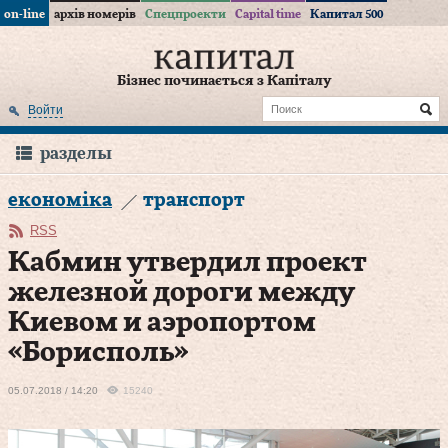
on-line
архів номерів
Спецпроекти
Capital time
Капитал 500
Бізнес починається з Капіталу
Войти
разделы
економіка
транспорт
RSS
Кабмин утвердил проект
железной дороги между
Киевом и аэропортом
«Борисполь»
05.07.2018 / 14:20
15240