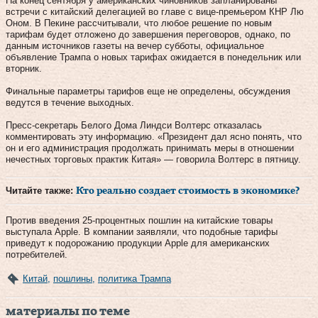
На конец сентября у американских чиновников запланированы
встречи с китайский делегацией во главе с вице-премьером КНР Лю
Оном. В Пекине рассчитывали, что любое решение по новым
тарифам будет отложено до завершения переговоров, однако, по
данным источников газеты на вечер субботы, официальное
объявление Трампа о новых тарифах ожидается в понедельник или
вторник.
Финальные параметры тарифов еще не определены, обсуждения
ведутся в течение выходных.
Пресс-секретарь Белого Дома Линдси Волтерс отказалась
комментировать эту информацию. «Президент дал ясно понять, что
он и его администрация продолжать принимать меры в отношении
нечестных торговых практик Китая» — говорила Волтерс в пятницу.
Читайте также:
Кто реально создает стоимость в экономике?
Против введения 25-процентных пошлин на китайские товары
выступала Apple. В компании заявляли, что подобные тарифы
приведут к подорожанию продукции Apple для американских
потребителей.
Китай
,
пошлины
,
политика Трампа
материалы по теме