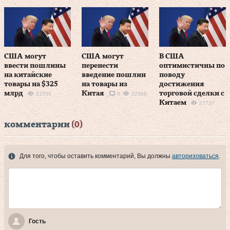
США могут
США могут
В США
ввести пошлины
перенести
оптимистичны по
на китайские
введение пошлин
поводу
товары на $325
на товары из
достижения
млрд
Китая
торговой сделки с
31535
6
22388
Китаем
27737
комментарии
(0)
Для того, чтобы оставить комментарий, Вы должны
авторизоваться
.
Гость