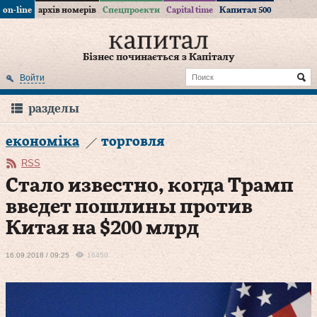
on-line
архів номерів
Спецпроекти
Capital time
Капитал 500
Бізнес починається з Капіталу
Войти
разделы
економіка
торговля
RSS
Стало известно, когда Трамп
введет пошлины против
Китая на $200 млрд
16.09.2018 / 09:25
16450