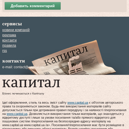
Добавить комментарий
сервисы
новини компаній
реклама
контакти
правила
rss
контакти
e-mail:
contact@capital.ua
Бізнес починається з Капіталу
Ідеї оформлення, стиль та весь зміст сайту
www.capital.ua
є об'єктом авторського
права та охороняються законом. Будь-яке використання матеріалів сайту
допускається тільки при дотриманні правил передруку і за наявності гіперпосилання
на
www.capital.ua
. Дозволяється використання тільки матеріалів, що знаходяться у
відкритому доступі і лише за умови посилання та/або прямого відкритого для
пошукових систем гіперпосилання на безпосередню адресу матеріалу на
www.capital.ua www.capital.ua /a>. Посилання/гіперпосилання має бути розміщене в
підзаголовку або першому абзаці матеріалу. Розмір шрифту посилання або