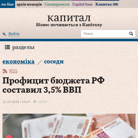
on-line
архів номерів
Спецпроекти
Capital time
Капитал 500
Бізнес починається з Капіталу
Войти
разделы
економіка
соседи
RSS
Профицит бюджета РФ
составил 3,5% ВВП
11.10.2018 / 16:07
23633