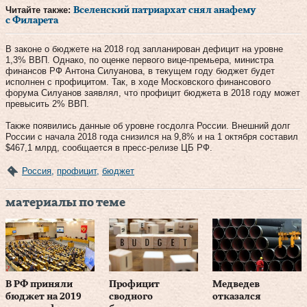
Читайте также:
Вселенский патриархат снял анафему
с Филарета
В законе о бюджете на 2018 год запланирован дефицит на уровне
1,3% ВВП. Однако, по оценке первого вице-премьера, министра
финансов РФ Антона Силуанова, в текущем году бюджет будет
исполнен с профицитом. Так, в ходе Московского финансового
форума Силуанов заявлял, что профицит бюджета в 2018 году может
превысить 2% ВВП.
Также появились данные об уровне госдолга России. Внешний долг
России с начала 2018 года снизился на 9,8% и на 1 октября составил
$467,1 млрд, сообщается в пресс-релизе ЦБ РФ.
Россия
,
профицит
,
бюджет
материалы по теме
В РФ приняли
Профицит
Медведев
бюджет на 2019
сводного
отказался