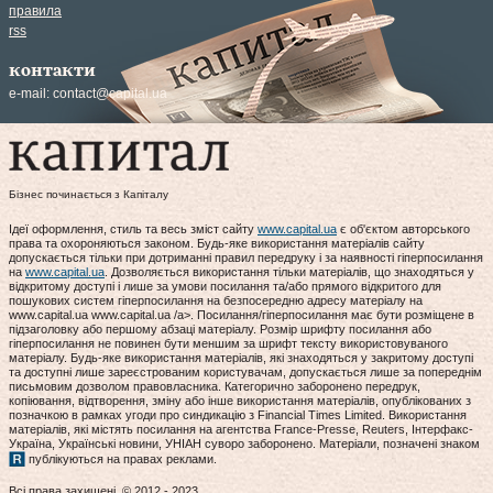
правила
rss
контакти
e-mail:
contact@capital.ua
Бізнес починається з Капіталу
Ідеї оформлення, стиль та весь зміст сайту
www.capital.ua
є об'єктом авторського
права та охороняються законом. Будь-яке використання матеріалів сайту
допускається тільки при дотриманні правил передруку і за наявності гіперпосилання
на
www.capital.ua
. Дозволяється використання тільки матеріалів, що знаходяться у
відкритому доступі і лише за умови посилання та/або прямого відкритого для
пошукових систем гіперпосилання на безпосередню адресу матеріалу на
www.capital.ua www.capital.ua /a>. Посилання/гіперпосилання має бути розміщене в
підзаголовку або першому абзаці матеріалу. Розмір шрифту посилання або
гіперпосилання не повинен бути меншим за шрифт тексту використовуваного
матеріалу. Будь-яке використання матеріалів, які знаходяться у закритому доступі
та доступні лише зареєстрованим користувачам, допускається лише за попереднім
письмовим дозволом правовласника. Категорично заборонено передрук,
копіювання, відтворення, зміну або інше використання матеріалів, опублікованих з
позначкою в рамках угоди про синдикацію з Financial Times Limited. Використання
матеріалів, які містять посилання на агентства France-Presse, Reuters, Інтерфакс-
Україна, Українські новини, УНІАН суворо заборонено. Матеріали, позначені знаком
публікуються на правах реклами.
Всі права захищені. © 2012 - 2023