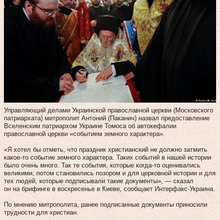
Управляющий делами Украинской православной церкви (Московского
патриархата) митрополит Антоний (Паканич) назвал предоставление
Вселенским патриархом Украине Томоса об автокефалии
православной церкви «событием земного характера».
«Я хотел бы отметь, что праздник христианский не должно затмить
какое-то событие земного характера. Таких событий в нашей истории
было очень много. Так те события, которые когда-то оценивались
великими, потом становились позором и для церковной истории и для
тех людей, которые подписывали такие документы», — сказал
он на брифинге в воскресенье в Киеве, сообщает Интерфакс-Украина.
По мнению митрополита, ранее подписанные документы приносили
трудности для христиан.