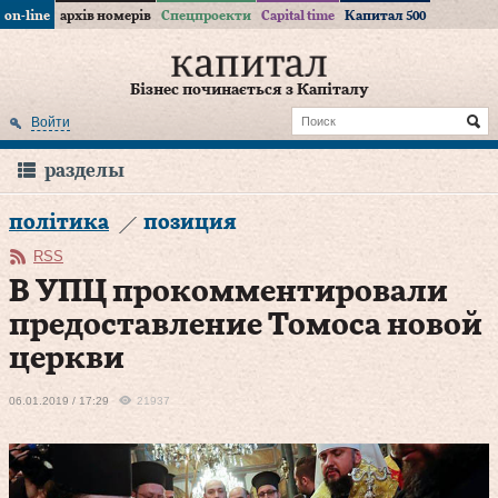
on-line
архів номерів
Спецпроекти
Capital time
Капитал 500
Бізнес починається з Капіталу
Войти
разделы
політика
позиция
RSS
В УПЦ прокомментировали
предоставление Томоса новой
церкви
06.01.2019 / 17:29
21937