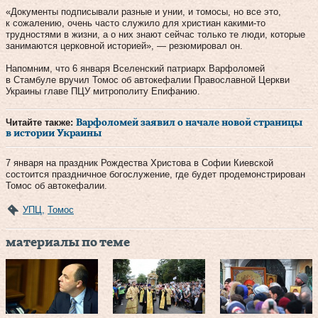
«Документы подписывали разные и унии, и томосы, но все это,
к сожалению, очень часто служило для христиан какими-то
трудностями в жизни, а о них знают сейчас только те люди, которые
занимаются церковной историей», — резюмировал он.
Напомним, что 6 января Вселенский патриарх Варфоломей
в Стамбуле вручил Томос об автокефалии Православной Церкви
Украины главе ПЦУ митрополиту Епифанию.
Читайте также:
Варфоломей заявил о начале новой страницы
в истории Украины
7 января на праздник Рождества Христова в Софии Киевской
состоится праздничное богослужение, где будет продемонстрирован
Томос об автокефалии.
УПЦ
,
Томос
материалы по теме