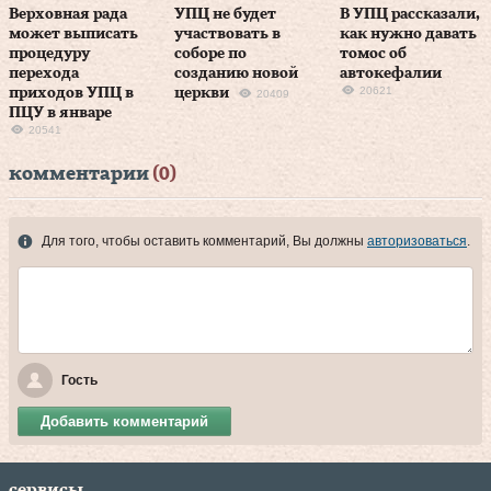
Верховная рада
УПЦ не будет
В УПЦ рассказали,
может выписать
участвовать в
как нужно давать
процедуру
соборе по
томос об
перехода
созданию новой
автокефалии
20621
приходов УПЦ в
церкви
20409
ПЦУ в январе
20541
комментарии
(0)
Для того, чтобы оставить комментарий, Вы должны
авторизоваться
.
Гость
Добавить комментарий
сервисы