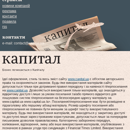
новини компаній
реклама
контакти
правила
rss
контакти
e-mail:
contact@capital.ua
Бізнес починається з Капіталу
Ідеї оформлення, стиль та весь зміст сайту
www.capital.ua
є об'єктом авторського
права та охороняються законом. Будь-яке використання матеріалів сайту
допускається тільки при дотриманні правил передруку і за наявності гіперпосилання
на
www.capital.ua
. Дозволяється використання тільки матеріалів, що знаходяться у
відкритому доступі і лише за умови посилання та/або прямого відкритого для
пошукових систем гіперпосилання на безпосередню адресу матеріалу на
www.capital.ua www.capital.ua /a>. Посилання/гіперпосилання має бути розміщене в
підзаголовку або першому абзаці матеріалу. Розмір шрифту посилання або
гіперпосилання не повинен бути меншим за шрифт тексту використовуваного
матеріалу. Будь-яке використання матеріалів, які знаходяться у закритому доступі
та доступні лише зареєстрованим користувачам, допускається лише за попереднім
письмовим дозволом правовласника. Категорично заборонено передрук,
копіювання, відтворення, зміну або інше використання матеріалів, опублікованих з
позначкою в рамках угоди про синдикацію з Financial Times Limited. Використання