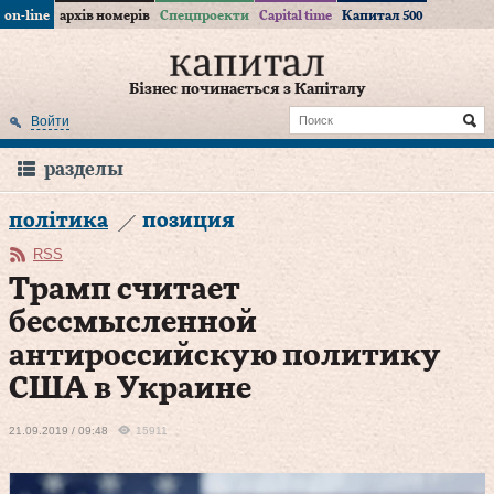
on-line
архів номерів
Спецпроекти
Capital time
Капитал 500
Бізнес починається з Капіталу
Войти
разделы
політика
позиция
RSS
Трамп считает
бессмысленной
антироссийскую политику
США в Украине
21.09.2019 / 09:48
15911