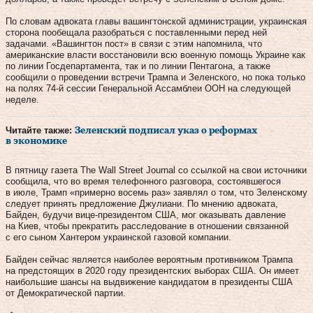
По словам адвоката главы вашингтонской администрации, украинская
сторона пообещала разобраться с поставленными перед ней
задачами. «Вашингтон пост» в связи с этим напомнила, что
американские власти восстановили всю военную помощь Украине как
по линии Госдепартамента, так и по линии Пентагона, а также
сообщили о проведении встречи Трампа и Зеленского, но пока только
на полях 74-й сессии Генеральной Ассамблеи ООН на следующей
неделе.
Читайте также:
Зеленский подписал указ о реформах
в экономике
В пятницу газета The Wall Street Journal со ссылкой на свои источники
сообщила, что во время телефонного разговора, состоявшегося
в июле, Трамп «примерно восемь раз» заявлял о том, что Зеленскому
следует принять предложение Джулиани. По мнению адвоката,
Байден, будучи вице-президентом США, мог оказывать давление
на Киев, чтобы прекратить расследование в отношении связанной
с его сыном Хантером украинской газовой компании.
Байден сейчас является наиболее вероятным противником Трампа
на предстоящих в 2020 году президентских выборах США. Он имеет
наибольшие шансы на выдвижение кандидатом в президенты США
от Демократической партии.