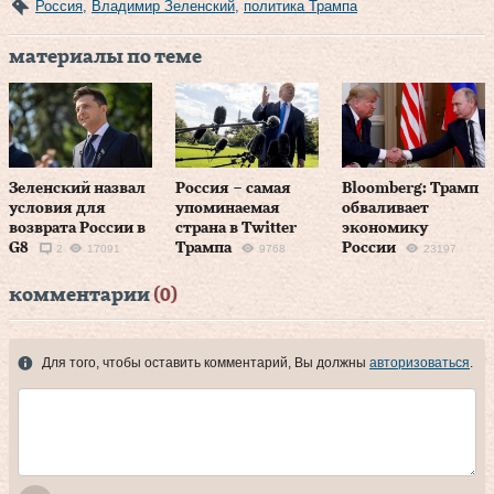
Россия
,
Владимир Зеленский
,
политика Трампа
материалы по теме
Зеленский назвал
Россия – самая
Bloomberg: Трамп
условия для
упоминаемая
обваливает
возврата России в
страна в Twitter
экономику
G8
Трампа
России
2
17091
9768
23197
комментарии
(0)
Для того, чтобы оставить комментарий, Вы должны
авторизоваться
.