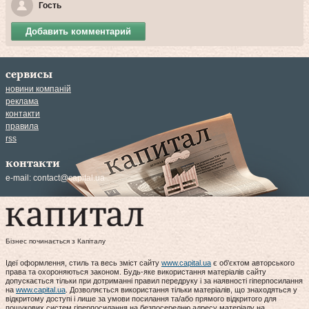
Гость
Добавить комментарий
сервисы
новини компаній
реклама
контакти
правила
rss
контакти
e-mail:
contact@capital.ua
Бізнес починається з Капіталу
Ідеї оформлення, стиль та весь зміст сайту
www.capital.ua
є об'єктом авторського
права та охороняються законом. Будь-яке використання матеріалів сайту
допускається тільки при дотриманні правил передруку і за наявності гіперпосилання
на
www.capital.ua
. Дозволяється використання тільки матеріалів, що знаходяться у
відкритому доступі і лише за умови посилання та/або прямого відкритого для
пошукових систем гіперпосилання на безпосередню адресу матеріалу на