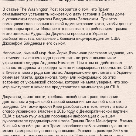
В статье The Washington Post говорится о том, что Трамп
отказывается установить конкретную дату встречи в Белом доме
с украинским президентом Владимиром Зеленским. При этом
помощники главы вашингтонской администрации хотят, чтобы данные
переговоры прошли. Издание это связывает с требованием Трампа
и его адвоката Рудольфа Джулиани провести в Украине
разбирательства, связанные с бывшим вице-президентом США
Джозефом Байденом и его сыном.
Напомним, бывший мэр Нью-Йорка Джулиани рассказал изданию, что
в течение нынешнего года провел пять встреч с помощником
украинского лидера Андреем Ермаком. При этом он действовал
в качестве адвоката президента и не информировал посольство США
в Киеве о такого рода контактах. Американские дипломаты в Украине,
отмечает газета, даже иногда получали информацию об этих
встречах от украинской стороны, которая не была уверена, что экс-
мэр выступает в качестве представителя администрации США.
Джулиани, в частности, требовал возобновить расследование
деятельности украинской газовой компании, связанной с сыном
Байдена. Он также просил Киев разобраться в том, имел ли место
сговор украинских властей в 2016 году с Демократической партией
США с целью публикации порочащей информации о бывшем
руководителе предвыборного штаба Трампа Поле Манафорте. Взамен
бывший мэр обещал, что Трамп возобновит заблокированную на тот
момент американскую военную помощь Украине в размере 250 млн
долларов, а также проведет встречу с Зеленским в Белом доме.