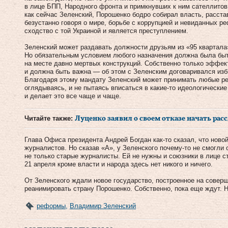
в лице БПП, Народного фронта и примкнувших к ним сателлитов
как сейчас Зеленский, Порошенко бодро собирал власть, расста
безустанно говоря о мире, борьбе с коррупцией и невиданных 
сходство с той Украиной и является преступлением.
Зеленский может раздавать должности друзьям из «95 квартала»,
Но обязательным условием любого назначения должна была быт
на месте давно мертвых конструкций. Собственно только эффек
и должна быть важна — об этом с Зеленским договаривался изби
Благодаря этому мандату Зеленский может принимать любые реш
оглядываясь, и не пытаясь вписаться в какие-то идеологически
и делает это все чаще и чаще.
Читайте также:
Луценко заявил о своем отказе начать рас
Глава Офиса президента Андрей Богдан как-то сказал, что ново
журналистов. Но сказав «А», у Зеленского почему-то не смогли 
не только старые журналисты. Ей не нужны и союзники в лице с
21 апреля кроме власти и народа здесь нет никого и ничего.
От Зеленского ждали новое государство, построенное на соверш
реанимировать страну Порошенко. Собственно, пока еще ждут. 
реформы
,
Владимир Зеленский