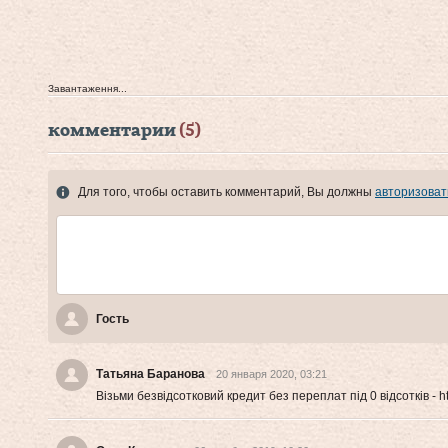
Завантаження...
комментарии
(5)
Для того, чтобы оставить комментарий, Вы должны
авторизоват
Гость
Татьяна Баранова
20 января 2020, 03:21
Візьми безвідсотковий кредит без переплат під 0 відсотків - http