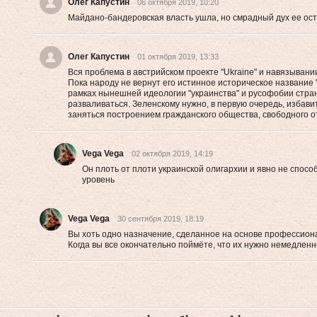
Олег Капустин
06 октября 2019, 10:20
Майдано-бандеровская власть ушла, но смрадный дух ее ост
Олег Капустин
01 октября 2019, 13:33
Вся проблема в австрийском проекте "Ukraine" и навязыван
Пока народу не вернут его истинное историческое название "
рамках нынешней идеологии "украинства" и русофобии стран
разваливаться. Зеленскому нужно, в первую очередь, избави
заняться построением гражданского общества, свободного о
Vega Vega
02 октября 2019, 14:19
Он плоть от плоти украинской олигархии и явно не способ
уровень
Vega Vega
30 сентября 2019, 18:19
Вы хоть одно назначение, сделанное на основе профессиона
Когда вы все окончательно поймёте, что их нужно немедленно