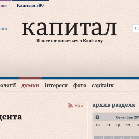
time
Капитал 500
ойти
Бізнес починається з Капіталу
ології
думки
інтереси
фото
capitaltv
архив раздела
RSS
дента
Сентябрь
20
Пн
Вт
Ср
Чт
П
2
3
4
5