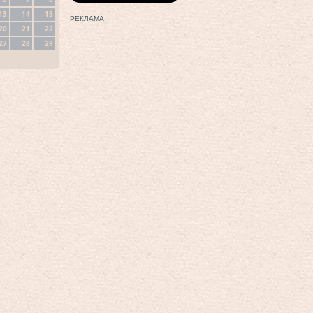
13
14
15
РЕКЛАМА
20
21
22
27
28
29