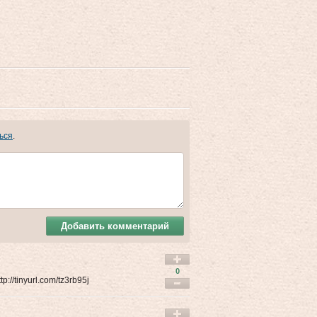
ься
.
Добавить комментарий
0
://tinyurl.com/tz3rb95j