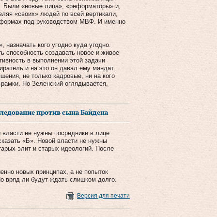
. Были «новые лица», «реформаторы» и,
вляя «своих» людей по всей вертикали,
реформах под руководством МВФ. И именно
 назначать кого угодно куда угодно.
ь способность создавать новое и живое
тивность в выполнении этой задачи
ратель и на это он давал ему мандат.
ения, не только кадровые, ни на кого
е рамки. Но Зеленский оглядывается,
следование против сына Байдена
й власти не нужны посредники в лице
сказать «Б». Новой власти не нужны
тарых элит и старых идеологий. После
енно новых принципах, а не попыток
Но вряд ли будут ждать слишком долго.
Версия для печати