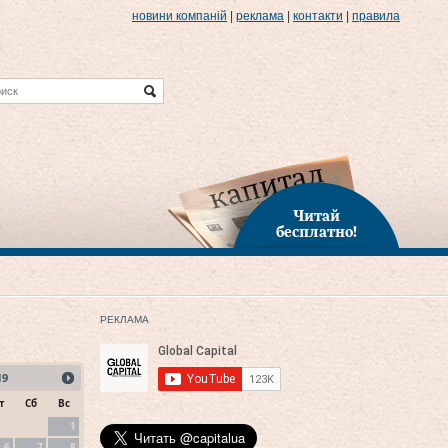
новини компаній
|
реклама
|
контакти
|
правила
Читай
бесплатно!
РЕКЛАМА
19
т
Сб
Вс
1
6
7
8