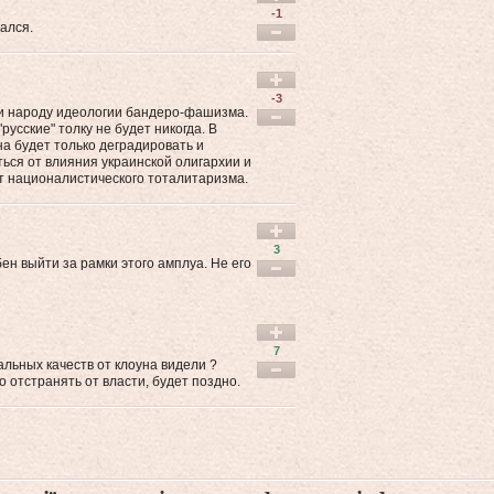
-1
ался.
-3
ии народу идеологии бандеро-фашизма.
русские" толку не будет никогда. В
а будет только деградировать и
ться от влияния украинской олигархии и
т националистического тоталитаризма.
3
ен выйти за рамки этого амплуа. Не его
7
льных качеств от клоуна видели ?
 отстранять от власти, будет поздно.