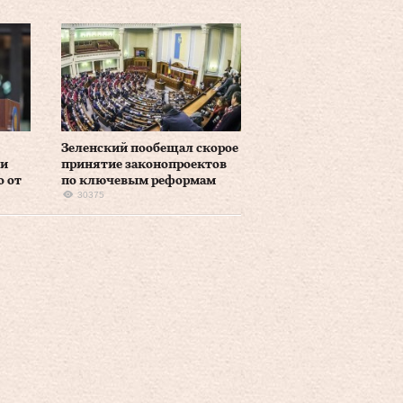
Зеленский пообещал скорое
 и
принятие законопроектов
о от
по ключевым реформам
30375