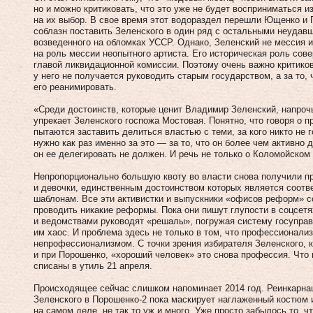
но и можно критиковать, что это уже не будет восприниматься и
на их выбор. В свое время этот водораздел перешли Ющенко и 
соблазн поставить Зеленского в один ряд с остальными неудавши
возведенного на обломках УССР. Однако, Зеленский не мессия и
на роль мессии неопытного артиста. Его историческая роль сов
главой ликвидационной комиссии. Поэтому очень важно критиков
у него не получается руководить старым государством, а за то, 
его реанимировать.
«Среди достоинств, которые ценит Владимир Зеленский, напроч
упрекает Зеленского госпожа Мостовая. Понятно, что говоря о 
пытаются заставить делиться властью с теми, за кого никто не 
нужно как раз именно за это — за то, что он более чем активно 
он ее делегировать не должен. И речь не только о Коломойском
Непропорционально большую квоту во власти снова получили пр
и девочки, единственным достоинством которых является соот
шаблонам. Все эти активистки и выпускники «офисов реформ» 
проводить никакие реформы. Пока они пишут глупости в соцсет
и ведомствами руководят «решалы», погружая систему госупра
им хаос. И проблема здесь не только в том, что профессионали
непрофессионализмом. С точки зрения избирателя Зеленского, к
и при Порошенко, «хороший человек» это снова профессия. Что 
списаны в утиль 21 апреля.
Происходящее сейчас слишком напоминает 2014 год. Реинкарна
Зеленского в Порошенко-2 пока маскирует наглаженный костюм и
на самом деле, не так то уж и много. Уже просто забылось то, 