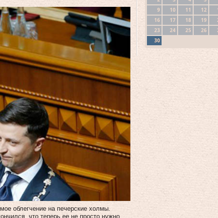
9
10
11
12
16
17
18
19
23
24
25
26
30
мое облегчение на печерские холмы.
ончился, что теперь ее не просто нужно,