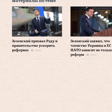
материалы по теме
Зеленский призвал Раду и
Зеленский заявил, что
правительство ускорить
членство Украины в ЕС
реформы
НАТО зависит не тольк
34061
реформ
30517