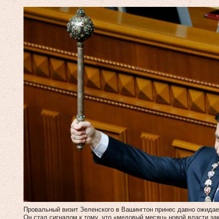
Провальный визит Зеленского в Вашингтон принес давно ожидае
Он стал сигналом к тому, что «медовый месяц» новой власти зак