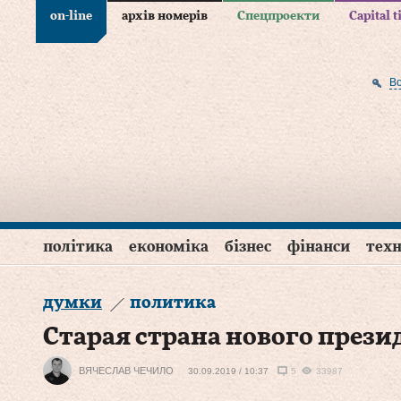
on-line
архів номерів
Спецпроекти
Capital 
В
політика
економіка
бізнес
фінанси
техн
думки
политика
Старая страна нового прези
ВЯЧЕСЛАВ ЧЕЧИЛО
30.09.2019 / 10:37
5
33987