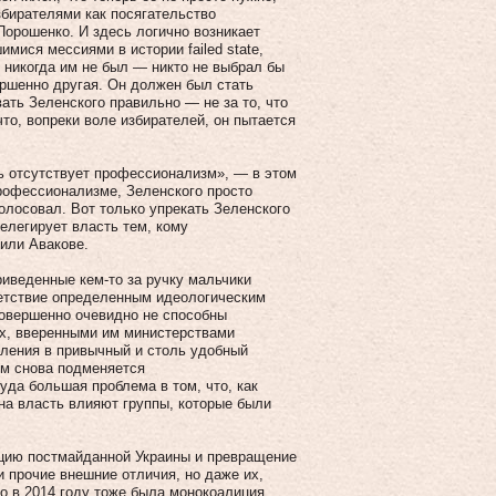
збирателями как посягательство
Порошенко. И здесь логично возникает
мися мессиями в истории failed state,
 никогда им не был — никто не выбрал бы
ершенно другая. Он должен был стать
ать Зеленского правильно — не за то, что
что, вопреки воле избирателей, он пытается
ь отсутствует профессионализм», — в этом
профессионализме, Зеленского просто
голосовал. Вот только упрекать Зеленского
делегирует власть тем, кому
 или Авакове.
иведенные кем-то за ручку мальчики
ветствие определенным идеологическим
совершенно очевидно не способны
ях, вверенными им министерствами
вления в привычный и столь удобный
зм снова подменяется
уда большая проблема в том, что, как
на власть влияют группы, которые были
цию постмайданной Украины и превращение
 прочие внешние отличия, но даже их,
что в 2014 году тоже была монокоалиция