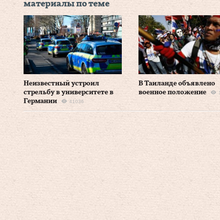
материалы по теме
Неизвестный устроил
В Таиланде объявлено
стрельбу в университете в
военное положение
Германии
41036