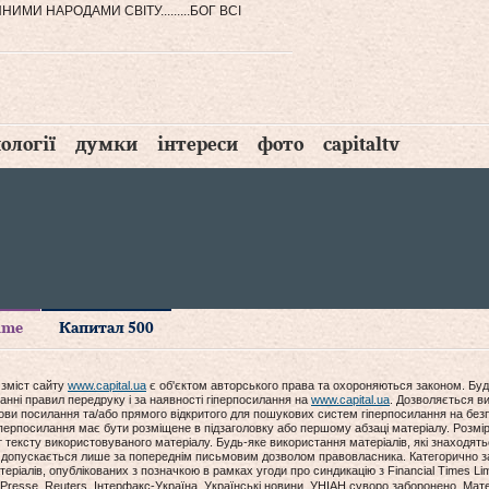
И НАРОДАМИ СВІТУ.........БОГ ВСІ
ології
думки
інтереси
фото
capitaltv
time
Капитал 500
 зміст сайту
www.capital.ua
є об'єктом авторського права та охороняються законом. Буд
анні правил передруку і за наявності гіперпосилання на
www.capital.ua
. Дозволяється ви
мови посилання та/або прямого відкритого для пошукових систем гіперпосилання на без
гіперпосилання має бути розміщене в підзаголовку або першому абзаці матеріалу. Розм
ексту використовуваного матеріалу. Будь-яке використання матеріалів, які знаходять
допускається лише за попереднім письмовим дозволом правовласника. Категорично за
еріалів, опублікованих з позначкою в рамках угоди про синдикацію з Financial Times Lim
Presse, Reuters, Інтерфакс-Україна, Українські новини, УНІАН суворо заборонено. Мат