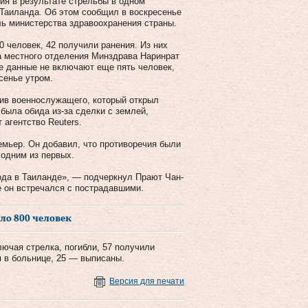
ия в результате стрельбы в одном
 Таиланда. Об этом сообщил в воскресенье
ль министерства здравоохранения страны.
 человек, 42 получили ранения. Из них
ва местного отделения Минздрава Наринрат
ые данные не включают еще пять человек,
сенье утром.
ив военнослужащего, который открыл
была обида из-за сделки с землей,
 агентство Reuters.
емьер. Он добавил, что противоречия были
 одним из первых.
ода в Таиланде», — подчеркнул Прают Чан-
е он встречался с пострадавшими.
ло 800 человек
лючая стрелка, погибли, 57 получили
я в больнице, 25 — выписаны.
Версия для печати