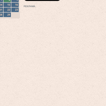
14
15
16
РЕКЛАМА
21
22
23
28
29