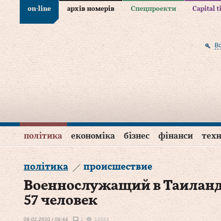
on-line
архів номерів
Спецпроекти
Capital 
В
політика
економіка
бізнес
фінанси
техн
політика
происшествие
Военнослужащий в Таиланде
57 человек
09.02.2020 / 09:44
1
14343