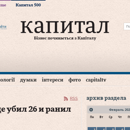
time
Капитал 500
ойти
Бізнес починається з Капіталу
ології
думки
інтереси
фото
capitaltv
архив раздела
RSS
 убил 26 и ранил
Февраль
202
Пн
Вт
Ср
Чт
П
3
4
5
6