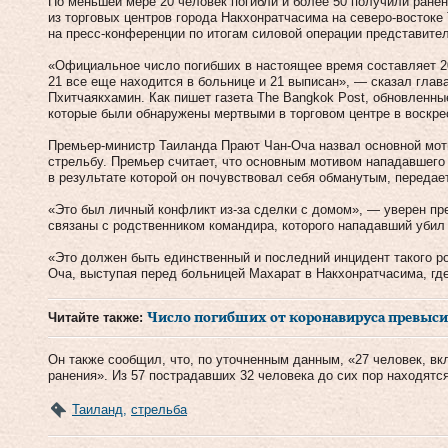
По меньшей мере 20 человек погибли и более 50 получили ранен
из торговых центров города Накхонратчасима на северо-востоке
на пресс-конференции по итогам силовой операции представите
«Официальное число погибших в настоящее время составляет 20
21 все еще находится в больнице и 21 выписан», — сказал гла
Пхитчаякхамин. Как пишет газета The Bangkok Post, обновленн
которые были обнаружены мертвыми в торговом центре в воскре
Премьер-министр Таиланда Прают Чан-Оча назвал основной мот
стрельбу. Премьер считает, что основным мотивом нападавшего 
в результате которой он почувствовал себя обманутым, передает
«Это был личный конфликт из-за сделки с домом», — уверен пр
связаны с родственником командира, которого нападавший убил
«Это должен быть единственный и последний инцидент такого р
Оча, выступая перед больницей Махарат в Накхонратчасима, гд
Читайте также:
Число погибших от коронавируса превыси
Он также сообщил, что, по уточненным данным, «27 человек, вк
ранения». Из 57 пострадавших 32 человека до сих пор находятс
Таиланд
,
стрельба