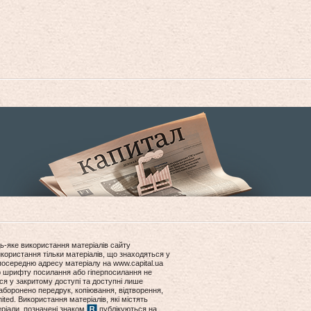
ь-яке використання матеріалів сайту
користання тільки матеріалів, що знаходяться у
посередню адресу матеріалу на www.capital.ua
ір шрифту посилання або гіперпосилання не
ся у закритому доступі та доступні лише
боронено передрук, копіювання, відтворення,
ited. Використання матеріалів, які містять
еріали, позначені знаком
публікуються на