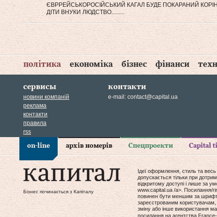
ЄВРРЕЙСЬКОРОСІЙСЬКИЙ КАГАЛ БУДЕ ПОКАРАНИЙ КОРІННИМ
ДІТИ ВНУКИ ЛЮДСТВО.........
політика
економіка
бізнес
фінанси
техн
сервисы
контакти
новини компаній
e-mail:
contact@capital.ua
реклама
контакти
правила
rss
on-line
архів номерів
Спецпроекти
Capital 
Ідеї оформлення, стиль та весь
допускається тільки при дотрим
відкритому доступі і лише за у
www.capital.ua /a>. Посилання/
Бізнес починається з Капіталу
повинен бути меншим за шрифт т
зареєстрованим користувачам, 
зміну або інше використання мат
посилання на агентства France-