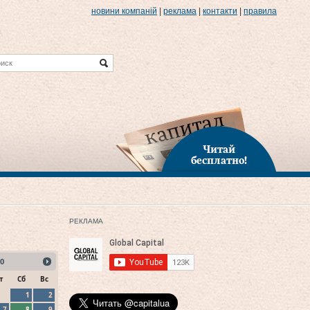
новини компаній
|
реклама
|
контакти
|
правила
Читай
бесплатно!
РЕКЛАМА
0
т
Сб
Вс
1
2
7
8
9