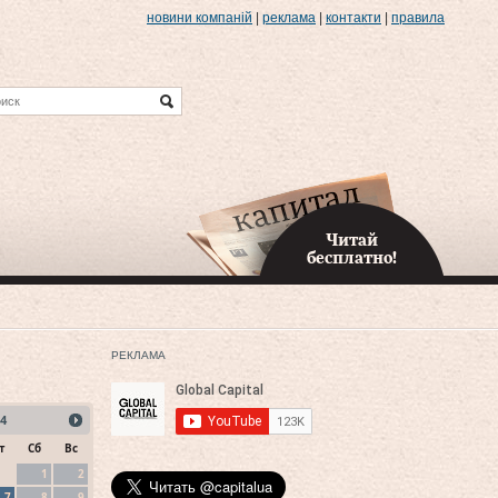
новини компаній
|
реклама
|
контакти
|
правила
Читай
бесплатно!
РЕКЛАМА
4
т
Сб
Вс
1
2
7
8
9