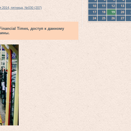
10
11
12
13
 2014, пятница, №030 (207)
17
18
19
20
24
25
26
27
nancial Times, доступ к данному
аины.