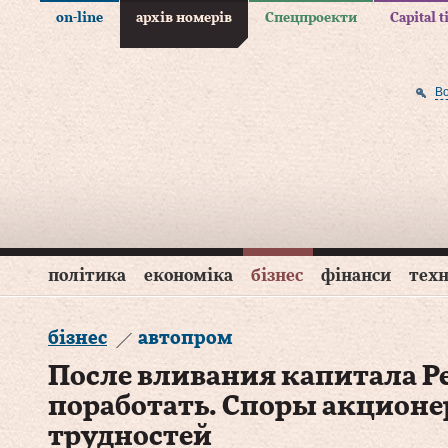
on-line
архів номерів
Спецпроекти
Capital 
В
політика
економіка
бізнес
фінанси
техн
бізнес
автопром
После вливания капитала P
поработать. Споры акционе
трудностей