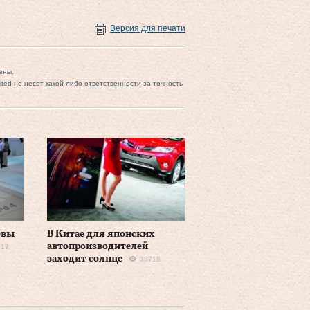
Версия для печати
ены.
mited не несет какой-либо ответственности за точность
овы
В Китае для японских
автопроизводителей
517
заходит солнце
38718