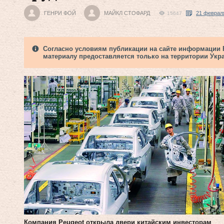
ГЕНРИ ФОЙ
МАЙКЛ СТОФАРД
21 февраля
15647
Согласно условиям публикации на сайте информации Fi
материалу предоставляется только на территории Укр
Компания Peugeot открыла двери китайским инвесторам