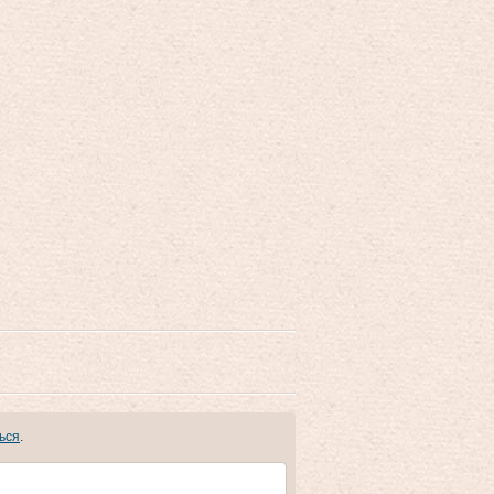
ься
.