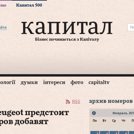
time
Капитал 500
ойти
Бізнес починається з Капіталу
ології
думки
інтереси
фото
capitaltv
архив номеров
RSS
eugeot предстоит
Февраль
201
ров добавят
Пн
Вт
Ср
Чт
П
3
4
5
6