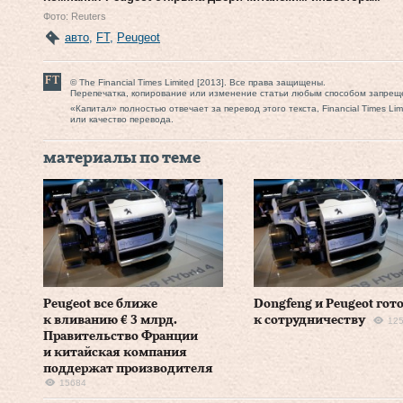
Фото: Reuters
авто
,
FT
,
Peugeot
© The Financial Times Limited [2013]. Все права защищены.
Перепечатка, копирование или изменение статьи любым способом запрещ
«Капитал» полностью отвечает за перевод этого текста, Financial Times Li
или качество перевода.
материалы по теме
Peugeot все ближе
Dongfeng и Peugeot гот
к вливанию € 3 млрд.
к сотрудничеству
12
Правительство Франции
и китайская компания
поддержат производителя
15684