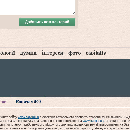
Добавить комментарий
ології
думки
інтереси
фото
capitaltv
time
Капитал 500
 зміст сайту
www.capital.ua
є об'єктом авторського права та охороняються законом. Буд
анні правил передруку і за наявності гіперпосилання на
www.capital.ua
. Дозволяється ви
мови посилання та/або прямого відкритого для пошукових систем гіперпосилання на без
гіперпосилання має бути розміщене в підзаголовку або першому абзаці матеріалу. Розм