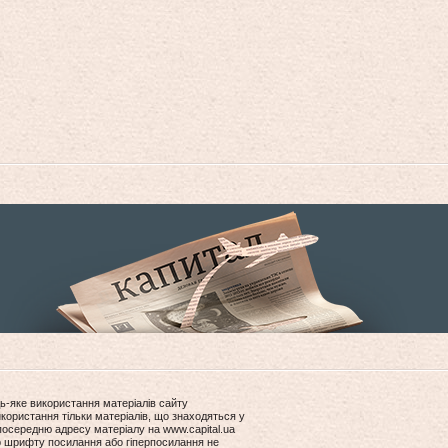
ь-яке використання матеріалів сайту
користання тільки матеріалів, що знаходяться у
посередню адресу матеріалу на www.capital.ua
ір шрифту посилання або гіперпосилання не