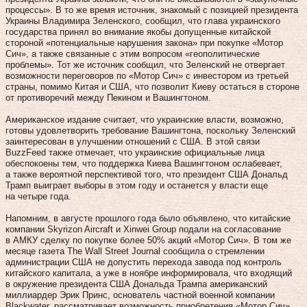
процессы». В то же время источник, знакомый с позицией президента
Украины Владимира Зеленского, сообщил, что глава украинского
государства принял во внимание якобы допущенные китайской
стороной «потенциальные нарушения закона» при покупке «Мотор
Cич», а также связанные с этим вопросом «геополитические
проблемы». Тот же источник сообщил, что Зеленский не отвергает
возможности переговоров по «Мотор Cич» с инвестором из третьей
страны, помимо Китая и США, что позволит Киеву остаться в стороне
от противоречий между Пекином и Вашингтоном.
Американское издание считает, что украинские власти, возможно,
готовы удовлетворить требование Вашингтона, поскольку Зеленский
заинтересован в улучшении отношений с США. В этой связи
BuzzFeed также отмечает, что украинские официальные лица
обеспокоены тем, что поддержка Киева Вашингтоном ослабевает,
а также вероятной перспективой того, что президент США Дональд
Трамп выиграет выборы в этом году и останется у власти еще
на четыре года.
Напомним, в августе прошлого года было объявлено, что китайские
компании Skyrizon Aircraft и Xinwei Group подали на согласование
в АМКУ сделку по покупке более 50% акций «Мотор Сич». В том же
месяце газета The Wall Street Journal сообщила о стремлении
администрации США не допустить перехода завода под контроль
китайского капитала, а уже в ноябре информировала, что входящий
в окружение президента США Дональда Трампа американский
миллиардер Эрик Принс, основатель частной военной компании
Blackwater, рассматривает возможность приобретения «Мотор Сич».