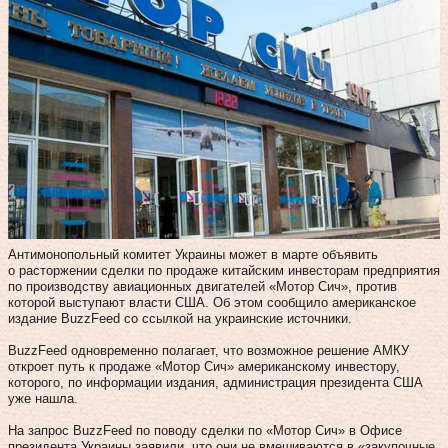
Антимонопольный комитет Украины может в марте объявить
о расторжении сделки по продаже китайским инвесторам предприятия
по производству авиационных двигателей «Мотор Cич», против
которой выступают власти США. Об этом сообщило американское
издание BuzzFeed со ссылкой на украинские источники.
BuzzFeed одновременно полагает, что возможное решение АМКУ
откроет путь к продаже «Мотор Cич» американскому инвестору,
которого, по информации издания, администрация президента США
уже нашла.
На запрос BuzzFeed по поводу сделки по «Мотор Cич» в Офисе
президента Украины заявили, что они не вмешиваются в «закупочные