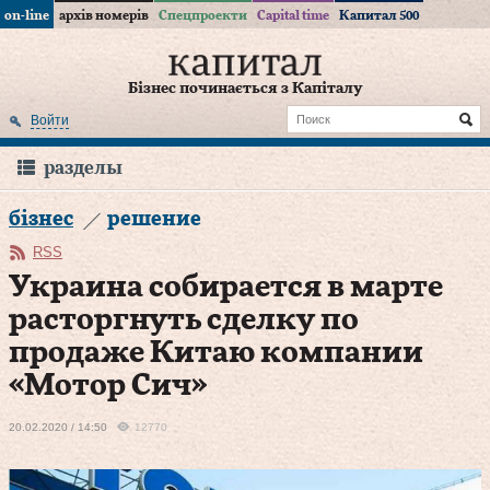
on-line
архів номерів
Спецпроекти
Capital time
Капитал 500
Бізнес починається з Капіталу
Войти
разделы
бізнес
решение
RSS
Украина собирается в марте
расторгнуть сделку по
продаже Китаю компании
«Мотор Cич»
20.02.2020 / 14:50
12770