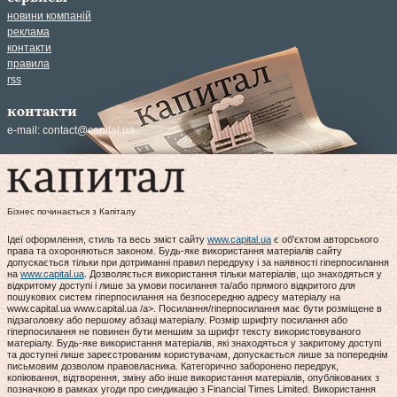
новини компаній
реклама
контакти
правила
rss
контакти
e-mail:
contact@capital.ua
Бізнес починається з Капіталу
Ідеї оформлення, стиль та весь зміст сайту
www.capital.ua
є об'єктом авторського
права та охороняються законом. Будь-яке використання матеріалів сайту
допускається тільки при дотриманні правил передруку і за наявності гіперпосилання
на
www.capital.ua
. Дозволяється використання тільки матеріалів, що знаходяться у
відкритому доступі і лише за умови посилання та/або прямого відкритого для
пошукових систем гіперпосилання на безпосередню адресу матеріалу на
www.capital.ua www.capital.ua /a>. Посилання/гіперпосилання має бути розміщене в
підзаголовку або першому абзаці матеріалу. Розмір шрифту посилання або
гіперпосилання не повинен бути меншим за шрифт тексту використовуваного
матеріалу. Будь-яке використання матеріалів, які знаходяться у закритому доступі
та доступні лише зареєстрованим користувачам, допускається лише за попереднім
письмовим дозволом правовласника. Категорично заборонено передрук,
копіювання, відтворення, зміну або інше використання матеріалів, опублікованих з
позначкою в рамках угоди про синдикацію з Financial Times Limited. Використання