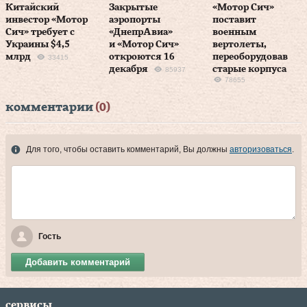
Китайский
Закрытые
«Мотор Сич»
инвестор «Мотор
аэропорты
поставит
Сич» требует с
«ДнепрАвиа»
военным
Украины $4,5
и «Мотор Сич»
вертолеты,
млрд
откроются 16
переоборудовав
33415
декабря
старые корпуса
85937
78655
комментарии
(0)
Для того, чтобы оставить комментарий, Вы должны
авторизоваться
.
Гость
Добавить комментарий
сервисы