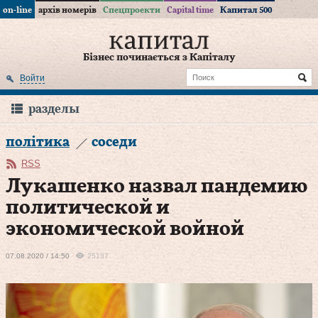
on-line
архів номерів
Спецпроекти
Capital time
Капитал 500
Бізнес починається з Капіталу
Войти
разделы
політика
соседи
RSS
Лукашенко назвал пандемию
политической и
экономической войной
07.08.2020 / 14:50
25137