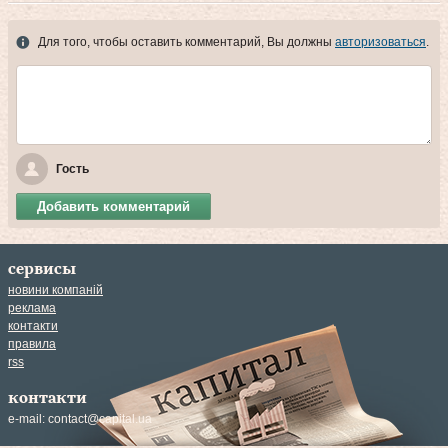
Для того, чтобы оставить комментарий, Вы должны
авторизоваться
.
Гость
Добавить комментарий
сервисы
новини компаній
реклама
контакти
правила
rss
контакти
e-mail:
contact@capital.ua