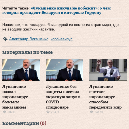
Читайте также:
«Лукашенко никуда не побежит»: о чем
говорил президент Беларуси в интервью Гордону
Напомним, что Беларусь была одной из немногих стран мира, где
не вводили жесткий карантин.
Александр Лукашенко
,
коронавирус
материалы по теме
Лукашенко
Лукашенко без
Лукашенко
назвал
защиты посетил
считает
коронавирус
«красную зону» в
коронавирус
божьим
СOVID-
способом
наказанием
стационаре
переделить мир
28211
23476
24665
комментарии
(0)