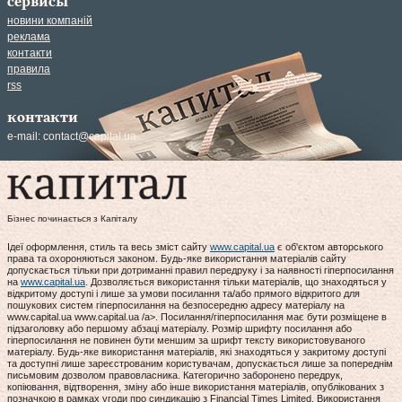
сервисы
новини компаній
реклама
контакти
правила
rss
контакти
e-mail:
contact@capital.ua
Бізнес починається з Капіталу
Ідеї оформлення, стиль та весь зміст сайту
www.capital.ua
є об'єктом авторського
права та охороняються законом. Будь-яке використання матеріалів сайту
допускається тільки при дотриманні правил передруку і за наявності гіперпосилання
на
www.capital.ua
. Дозволяється використання тільки матеріалів, що знаходяться у
відкритому доступі і лише за умови посилання та/або прямого відкритого для
пошукових систем гіперпосилання на безпосередню адресу матеріалу на
www.capital.ua www.capital.ua /a>. Посилання/гіперпосилання має бути розміщене в
підзаголовку або першому абзаці матеріалу. Розмір шрифту посилання або
гіперпосилання не повинен бути меншим за шрифт тексту використовуваного
матеріалу. Будь-яке використання матеріалів, які знаходяться у закритому доступі
та доступні лише зареєстрованим користувачам, допускається лише за попереднім
письмовим дозволом правовласника. Категорично заборонено передрук,
копіювання, відтворення, зміну або інше використання матеріалів, опублікованих з
позначкою в рамках угоди про синдикацію з Financial Times Limited. Використання