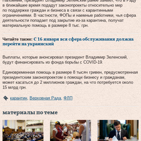
Напомним, президент Владимир Зеленский ранее заявил, что в Раду
в ближайшее время подадут законопроекты относительно мер
по поддержке граждан и бизнеса в связи с карантинными
ограничениями. В частности, ФОПы и наемные работники, чья сфера
деятельности попадает под закрытие из-за карантина, получат
материальную помощь в размере 8 тыс. грн.
Читайте также:
С 16 января вся сфера обслуживания должна
перейти на украинский
Выплаты, которые анонсировал президент Владимир Зеленский,
будут финансировать из фонда борьбы с COVID-19.
Единовременная помощь в размере 8 тысяч гривен, предусмотренная
президентским законопроектом о помощи бизнесу и гражданам,
может касаться до 2 миллионов граждан, на что потребуется около
15 млрд грн.
карантин
,
Верховная Рада
,
ФЛП
материалы по теме