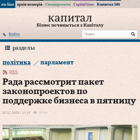
on-line
архів номерів
Спецпроекти
Capital time
Капитал 500
Бізнес починається з Капіталу
Войти
разделы
політика
парламент
RSS
Рада рассмотрит пакет
законопроектов по
поддержке бизнеса в пятницу
02.12.2020 / 17:27
19764