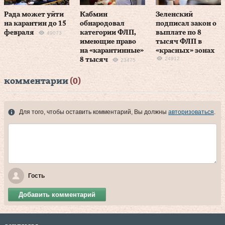
Рада может уйти
Кабмин
Зеленский
на карантин до 15
обнародовал
подписал закон о
февраля
категории ФЛП,
выплате по 8
49073
имеющие право
тысяч ФЛП в
на «карантинные»
«красных» зонах
24912
8 тысяч
23475
комментарии
(0)
Для того, чтобы оставить комментарий, Вы должны
авторизоваться
.
Гость
Добавить комментарий