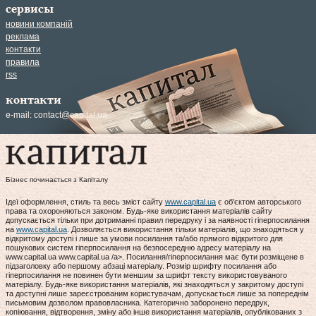
сервисы
новини компаній
реклама
контакти
правила
rss
контакти
e-mail:
contact@capital.ua
Бізнес починається з Капіталу
Ідеї оформлення, стиль та весь зміст сайту
www.capital.ua
є об'єктом авторського
права та охороняються законом. Будь-яке використання матеріалів сайту
допускається тільки при дотриманні правил передруку і за наявності гіперпосилання
на
www.capital.ua
. Дозволяється використання тільки матеріалів, що знаходяться у
відкритому доступі і лише за умови посилання та/або прямого відкритого для
пошукових систем гіперпосилання на безпосередню адресу матеріалу на
www.capital.ua www.capital.ua /a>. Посилання/гіперпосилання має бути розміщене в
підзаголовку або першому абзаці матеріалу. Розмір шрифту посилання або
гіперпосилання не повинен бути меншим за шрифт тексту використовуваного
матеріалу. Будь-яке використання матеріалів, які знаходяться у закритому доступі
та доступні лише зареєстрованим користувачам, допускається лише за попереднім
письмовим дозволом правовласника. Категорично заборонено передрук,
копіювання, відтворення, зміну або інше використання матеріалів, опублікованих з