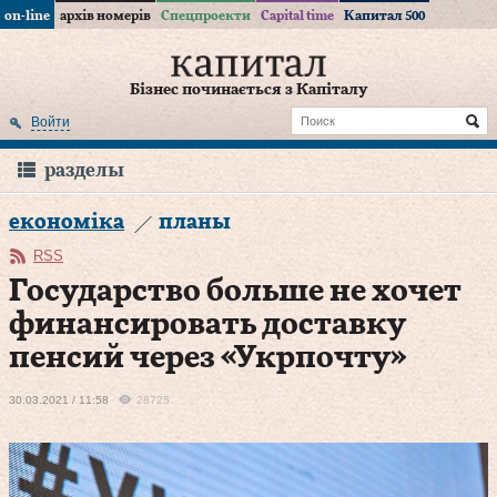
on-line
архів номерів
Спецпроекти
Capital time
Капитал 500
Бізнес починається з Капіталу
Войти
разделы
економіка
планы
RSS
Государство больше не хочет
финансировать доставку
пенсий через «Укрпочту»
30.03.2021 / 11:58
28725