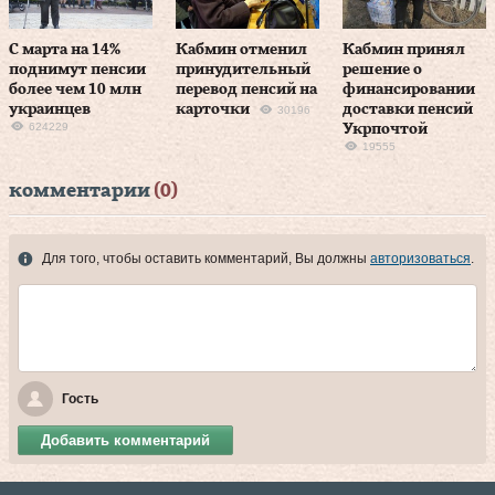
С марта на 14%
Кабмин отменил
Кабмин принял
поднимут пенсии
принудительный
решение о
более чем 10 млн
перевод пенсий на
финансировании
украинцев
карточки
доставки пенсий
30196
624229
Укрпочтой
19555
комментарии
(0)
Для того, чтобы оставить комментарий, Вы должны
авторизоваться
.
Гость
Добавить комментарий