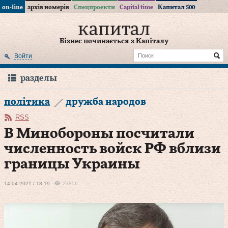
on-line
архів номерів
Спецпроекти
Capital time
Капитал 500
Бізнес починається з Капіталу
Войти
разделы
політика
дружба народов
RSS
В Минобороны посчитали
численность войск РФ вблизи
границы Украины
14.04.2021 / 18:19
23856