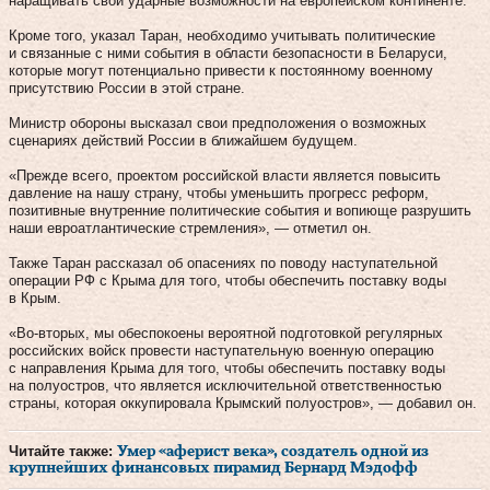
наращивать свои ударные возможности на европейском континенте.
Кроме того, указал Таран, необходимо учитывать политические
и связанные с ними события в области безопасности в Беларуси,
которые могут потенциально привести к постоянному военному
присутствию России в этой стране.
Министр обороны высказал свои предположения о возможных
сценариях действий России в ближайшем будущем.
«Прежде всего, проектом российской власти является повысить
давление на нашу страну, чтобы уменьшить прогресс реформ,
позитивные внутренние политические события и вопиюще разрушить
наши евроатлантические стремления», — отметил он.
Также Таран рассказал об опасениях по поводу наступательной
операции РФ с Крыма для того, чтобы обеспечить поставку воды
в Крым.
«Во-вторых, мы обеспокоены вероятной подготовкой регулярных
российских войск провести наступательную военную операцию
с направления Крыма для того, чтобы обеспечить поставку воды
на полуостров, что является исключительной ответственностью
страны, которая оккупировала Крымский полуостров», — добавил он.
Читайте также:
Умер «аферист века», создатель одной из
крупнейших финансовых пирамид Бернард Мэдофф