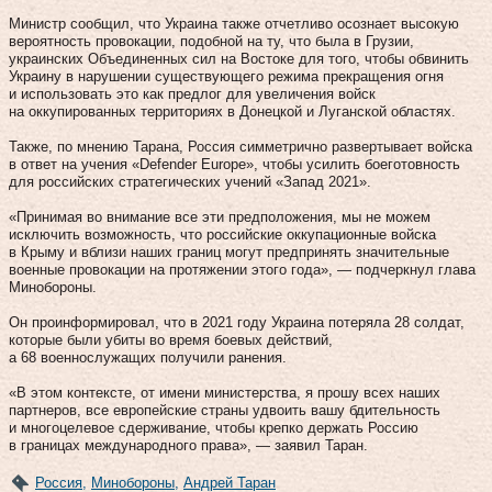
Министр сообщил, что Украина также отчетливо осознает высокую
вероятность провокации, подобной на ту, что была в Грузии,
украинских Объединенных сил на Востоке для того, чтобы обвинить
Украину в нарушении существующего режима прекращения огня
и использовать это как предлог для увеличения войск
на оккупированных территориях в Донецкой и Луганской областях.
Также, по мнению Тарана, Россия симметрично развертывает войска
в ответ на учения «Defender Europe», чтобы усилить боеготовность
для российских стратегических учений «Запад 2021».
«Принимая во внимание все эти предположения, мы не можем
исключить возможность, что российские оккупационные войска
в Крыму и вблизи наших границ могут предпринять значительные
военные провокации на протяжении этого года», — подчеркнул глава
Минобороны.
Он проинформировал, что в 2021 году Украина потеряла 28 солдат,
которые были убиты во время боевых действий,
а 68 военнослужащих получили ранения.
«В этом контексте, от имени министерства, я прошу всех наших
партнеров, все европейские страны удвоить вашу бдительность
и многоцелевое сдерживание, чтобы крепко держать Россию
в границах международного права», — заявил Таран.
Россия
,
Минобороны
,
Андрей Таран