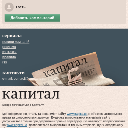
Гость
Добавить комментарий
сервисы
новини компаній
реклама
контакти
правила
rss
контакти
e-mail:
contact@capital.ua
Бізнес починається з Капіталу
Ідеї оформлення, стиль та весь зміст сайту
www.capital.ua
є об'єктом авторського
права та охороняються законом. Будь-яке використання матеріалів сайту
допускається тільки при дотриманні правил передруку і за наявності гіперпосилання
на
www.capital.ua
. Дозволяється використання тільки матеріалів, що знаходяться у