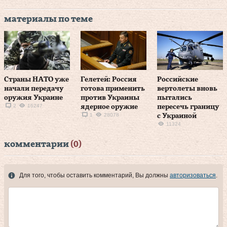
материалы по теме
Страны НАТО уже
Гелетей: Россия
Российские
начали передачу
готова применить
вертолеты вновь
оружия Украине
против Украины
пытались
2
16247
ядерное оружие
пересечь границу
1
28078
с Украиной
11324
комментарии
(0)
Для того, чтобы оставить комментарий, Вы должны
авторизоваться
.