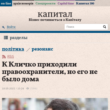
on-line
архів номерів
Спецпроекти
Capital time
Капитал 500
Бізнес починається з Капіталу
Войти
разделы
політика
резонанс
RSS
К Кличко приходили
правоохранители, но его не
было дома
18.05.2021 / 10:24
22681