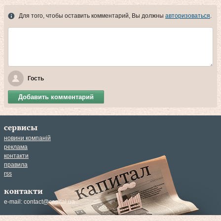
Для того, чтобы оставить комментарий, Вы должны
авторизоваться
.
Гость
Добавить комментарий
сервисы
новини компаній
реклама
контакти
правила
rss
контакти
e-mail:
contact@capital.ua