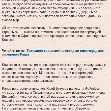
Он высказал предположение, что правоохранители не рассчитывали,
что он каждое утро находится на тренировке либо же располагали
неверной информацией о его местонахождении. «В полседьмого
я уже был в спортивном зале, в семь они пришли. Дверь была
закрыта, никого нет. Ну, они постояли-постояли и пошли дальше», —
сказал мэр.
«Я не готов комментировать... Многие происходящие вещи очень
странные», — сказал он, отметив, что располагает информацией
о том, что в Офисе президента проходят «совещания, посвященные
Кличко».
Читайте также:
Разумков созывает на сегодня внеочередное
заседание Рады
Кличко также напомнил о прошедших обысках в ряде коммунальных
предприятий столицы и обвинениях в их адрес в неуплате налогов,
назвав их «нонсенсом». Мэр сказал, что этой информацией
об обысках манипулируют, и он готов открыто сотрудничать
с правоохранительными органами.
Ранее во вторник журналист Юрий Бутусов написал в Фейсбуке:
«К дому на Богдана Хмельницкого, в котором проживает мэр Киева
Виталий Кличко, сегодня в 7.30 подъехала группа вооруженных
людей в экипировке сотрудников правоохранительных органов,
которые около часа находятся в подъезде и рядом с домом.
По словам источников в мэрии, сам Кличко в 7.00 выехал