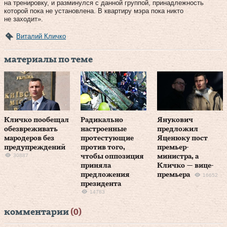
на тренировку, и разминулся с данной группой, принадлежность
которой пока не установлена. В квартиру мэра пока никто
не заходит».
Виталий Кличко
материалы по теме
Кличко пообещал
Радикально
Янукович
обезвреживать
настроенные
предложил
мародеров без
протестующие
Яценюку пост
предупреждений
против того,
премьер-
30887
чтобы оппозиция
министра, а
приняла
Кличко — вице-
предложения
премьера
16652
президента
14783
комментарии
(0)