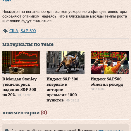
Несмотря на негативное для рынков ускорение инфляции, инвесторы
сохраняют оптимизм, надеясь, что в ближайшие месяцы темпы роста
инфляции будут снижаться.
США
,
S&P 500
материалы по теме
В Morgan Stanley
Индекс S&P 500
Индекс S&P500
увидели риск
впервые в
обновил рекорд
14004
падения S&P 500
истории
на 20%
превысил 4000
31785
пунктов
33911
комментарии
(0)
Для того, чтобы оставить комментарий, Вы должны
авторизоваться
.