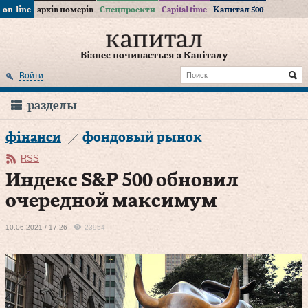
on-line
архів номерів
Спецпроекти
Capital time
Капитал 500
Бізнес починається з Капіталу
Войти
разделы
фінанси
фондовый рынок
RSS
Индекс S&P 500 обновил
очередной максимум
10.06.2021 / 17:26
23954