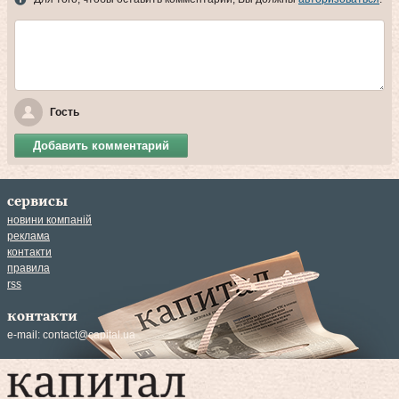
Гость
Добавить комментарий
сервисы
новини компаній
реклама
контакти
правила
rss
контакти
e-mail:
contact@capital.ua