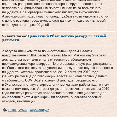
началось распространение нового коронавируса: после контакта
человека с инфицированным животным или из-за возможного
инцидента в лаборатории Уханьского института вирусологии.
Американский лидер поручил спецслужбам вновь удвоить усилия
с целью изучения всех имеющихся данных и подготовить новый
отчет для него через 90 дней.
Читайте также:
Цена акций Pfizer побила рекорд 22-летней
давности
2 августа член комитета по иностранным делам Палаты
представителей США республиканец Майкл Маккол опубликовал
доклад с аргументами в пользу теории о лабораторном
происхождении коронавируса. По его версии, вирус распространился
из Уханьского института вирусологии в результате неустановленного
инцидента, который произошел ранее 12 сентября 2019 года
(за четыре месяца до публикации властями Китая первых данных
о заболевших COVID-19 в Ухане). В докладе говорится, что
в Уханьском институте вирусологии могла идти работа над генным
изменением вирусов. Авторы документа отмечают, что летом 2019
года институт разместил объявление о поиске специалистов для
обновления систем дезинфекции воздуха, обработки опасных
отходов, вентиляции.
США
,
Ухань
,
коронавирус