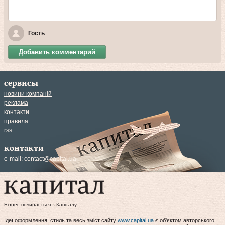
Гость
Добавить комментарий
сервисы
новини компаній
реклама
контакти
правила
rss
контакти
e-mail:
contact@capital.ua
Бізнес починається з Капіталу
Ідеї оформлення, стиль та весь зміст сайту
www.capital.ua
є об'єктом авторського