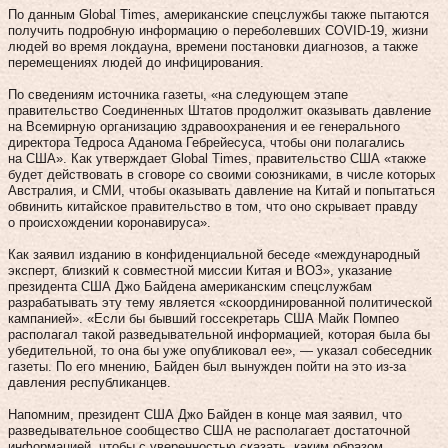
По данным Global Times, американские спецслужбы также пытаются
получить подробную информацию о переболевших COVID-19, жизни
людей во время локдауна, времени постановки диагнозов, а также
перемещениях людей до инфицирования.
По сведениям источника газеты, «на следующем этапе
правительство Соединенных Штатов продолжит оказывать давление
на Всемирную организацию здравоохранения и ее генерального
директора Тедроса Аданома Гебрейесуса, чтобы они полагались
на США». Как утверждает Global Times, правительство США «также
будет действовать в сговоре со своими союзниками, в числе которых
Австралия, и СМИ, чтобы оказывать давление на Китай и попытаться
обвинить китайское правительство в том, что оно скрывает правду
о происхождении коронавируса».
Как заявил изданию в конфиденциальной беседе «международный
эксперт, близкий к совместной миссии Китая и ВОЗ», указание
президента США Джо Байдена американским спецслужбам
разрабатывать эту тему является «скоординированной политической
кампанией». «Если бы бывший госсекретарь США Майк Помпео
располагал такой разведывательной информацией, которая была бы
убедительной, то она бы уже опубликовал ее», — указал собеседник
газеты. По его мнению, Байден был вынужден пойти на это из-за
давления республиканцев.
Напомним, президент США Джо Байден в конце мая заявил, что
разведывательное сообщество США не располагает достаточной
информацией, чтобы с уверенностью сказать, каким образом