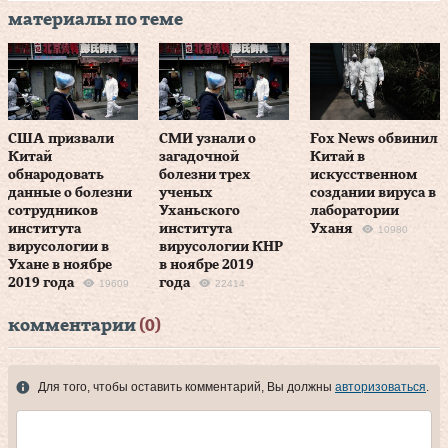
материалы по теме
США призвали
СМИ узнали о
Fox News обвинил
Китай
загадочной
Китай в
обнародовать
болезни трех
искусственном
данные о болезни
ученых
создании вируса в
сотрудников
Уханьского
лаборатории
института
института
Уханя
10980
вирусологии в
вирусологии КНР
Ухане в ноябре
в ноябре 2019
2019 года
года
19609
22414
комментарии
(0)
Для того, чтобы оставить комментарий, Вы должны
авторизоваться
.