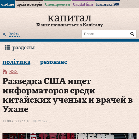
on-line
архів номерів
Спецпроекти
Capital time
Капитал 500
Бізнес починається з Капіталу
Войти
разделы
політика
резонанс
RSS
Разведка США ищет
информаторов среди
китайских ученых и врачей в
Ухане
11.08.2021 / 11:10
21579