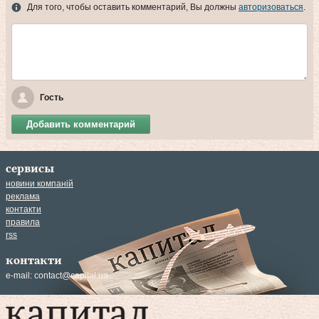
Для того, чтобы оставить комментарий, Вы должны
авторизоваться
.
Гость
Добавить комментарий
сервисы
новини компаній
реклама
контакти
правила
rss
контакти
e-mail:
contact@capital.ua