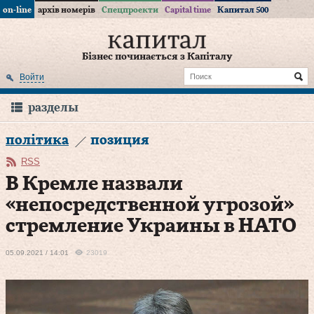
on-line
архів номерів
Спецпроекти
Capital time
Капитал 500
Бізнес починається з Капіталу
Войти
разделы
політика
позиция
RSS
В Кремле назвали
«непосредственной угрозой»
стремление Украины в НАТО
05.09.2021 / 14:01
23019