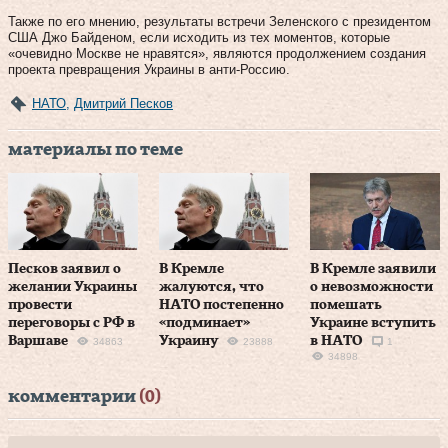
Также по его мнению, результаты встречи Зеленского с президентом
США Джо Байденом, если исходить из тех моментов, которые
«очевидно Москве не нравятся», являются продолжением создания
проекта превращения Украины в анти-Россию.
НАТО
,
Дмитрий Песков
материалы по теме
Песков заявил о
В Кремле
В Кремле заявили
желании Украины
жалуются, что
о невозможности
провести
НАТО постепенно
помешать
переговоры с РФ в
«подминает»
Украине вступить
Варшаве
Украину
в НАТО
34863
23888
1
34898
комментарии
(0)