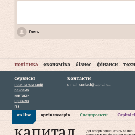
Гость
політика
економіка
бізнес
фінанси
техн
сервисы
контакти
новини компаній
e-mail:
contact@capital.ua
реклама
контакти
правила
rss
on-line
архів номерів
Спецпроекти
Capital 
Ідеї оформлення, стиль та весь
допускається тільки при дотрим