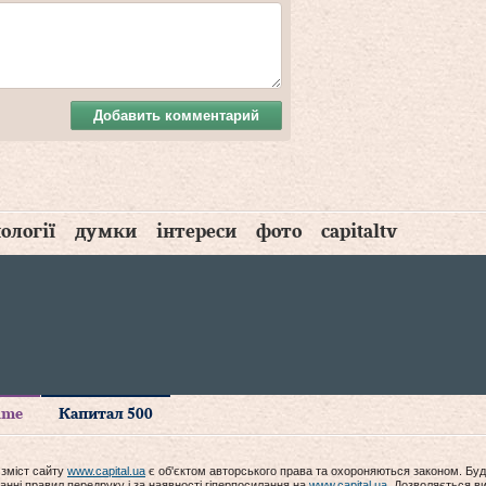
Добавить комментарий
ології
думки
інтереси
фото
capitaltv
time
Капитал 500
 зміст сайту
www.capital.ua
є об'єктом авторського права та охороняються законом. Буд
анні правил передруку і за наявності гіперпосилання на
www.capital.ua
. Дозволяється ви