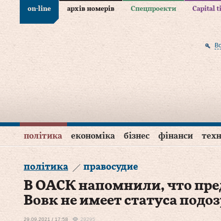
on-line
архів номерів
Спецпроекти
Capital 
В
політика
економіка
бізнес
фінанси
техн
політика
правосудие
В ОАСК напомнили, что пре
Вовк не имеет статуса подо
29.09.2021 / 17:58
29295