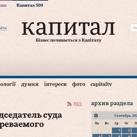
time
Капитал 500
ойти
Бізнес починається з Капіталу
ології
думки
інтереси
фото
capitaltv
архив раздела
RSS
дседатель суда
Сентябрь
20
зреваемого
Пн
Вт
Ср
Чт
П
1
2
6
7
8
9