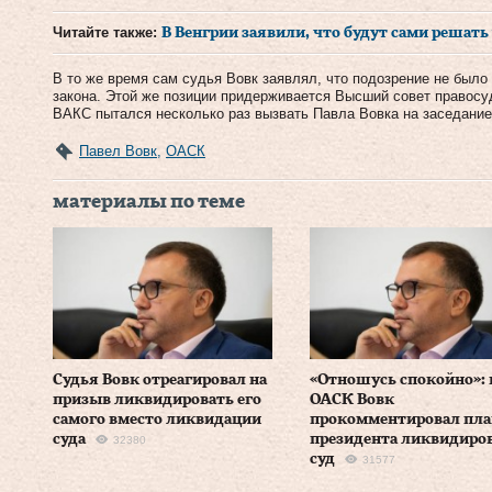
Читайте также:
В Венгрии заявили, что будут сами решать 
В то же время сам судья Вовк заявлял, что подозрение не было
закона. Этой же позиции придерживается Высший совет правосу
ВАКС пытался несколько раз вызвать Павла Вовка на заседание
Павел Вовк
,
ОАСК
материалы по теме
Судья Вовк отреагировал на
«Отношусь спокойно»: 
призыв ликвидировать его
ОАСК Вовк
самого вместо ликвидации
прокомментировал пл
суда
президента ликвидиро
32380
суд
31577