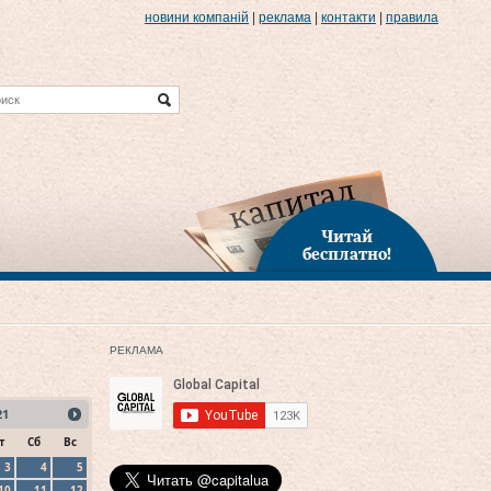
новини компаній
|
реклама
|
контакти
|
правила
Читай
бесплатно!
РЕКЛАМА
21
т
Сб
Вс
3
4
5
10
11
12