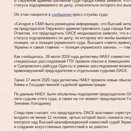
В Окружном административном суде города Киева заявили, что 
статуса подозреваемого по делу, относительно которого его вы
Об этом говорится в
сообщении
пресс-службы суда.
«Сегодня в СМИ была размещена информация, что Высший анти
на председателя Окружного административного суда города Кие
Отметим, что председатель ОАСК неоднократно заявлял, что в с
статуса подозреваемого по делу, по которому его якобы вызвали
позиция, но и позиция украинского суда, Высшего совета право
Украины и самое главное — позиция украинского закона», — гов
Как сообщалось, 26 июля 2019 года детективы НАБУ совместно
специальных расследований ГПУ провели обыски в помещениях
и Суворовского райсуда Одессы в рамках расследования возмо
правонарушений председателем и отдельными судьями ОАСК.
Также 17 июля 2020 года детективы НАБУ провели новые обыск
Киева и Государственной судебной администрации.
По данным НАБУ, были объявлены подозрения председателю ОА
пяти судьям этого суда, а также на тот момент председателю 
Зеновию Холоднюку.
Следствие считает, что председатель ОАСК возглавил «преступ
входило не менее 12 человек, целью которой было «захвата гос
контроля над Высшей квалификационной комиссией судей Укра
и создания искусственных препятствий в их работе».