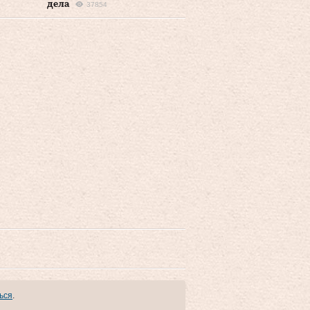
дела
37854
ься
.