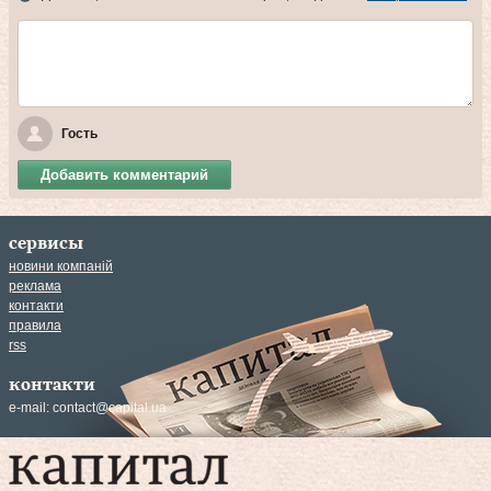
Гость
Добавить комментарий
сервисы
новини компаній
реклама
контакти
правила
rss
контакти
e-mail:
contact@capital.ua