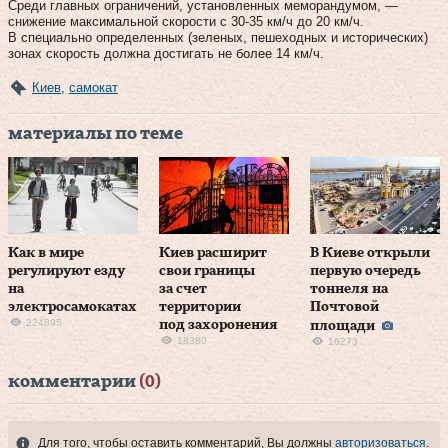
Среди главных ограничений, установленных меморандумом, —
снижение максимальной скорости с 30-35 км/ч до 20 км/ч.
В специально определенных (зеленых, пешеходных и исторических)
зонах скорость должна достигать не более 14 км/ч.
Киев
,
самокат
материалы по теме
Как в мире
Киев расширит
В Киеве открыли
регулируют езду
свои границы
первую очередь
на
за счет
тоннеля на
электросамокатах
территории
Почтовой
224895
под захоронения
площади
18380
16273
комментарии
(0)
Для того, чтобы оставить комментарий, Вы должны
авторизоваться
.