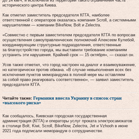
до 14 км/ч, и исключили из территории такого ограничения часть
исторического центра Киева.
Как отметил заместитель председателя КГГА, наиболее
ответственной с операторов оказалась компания Scroll, а системными
нарушителями — компании BikeNow, Bolt и Zelectra.
«Совместно с первым заместителем председателя КГГА по вопросам
осуществления самоуправленческих полномочий Алексеем Кулебой,
координирующим структурные подразделения, ответственные
за благоустройство города, мы выставили требование компаниям
устранить эти нарушения. Крайний срок — 15 октября», — сказал он.
Усов также отметил, что город настроен на диалог и взаимоуважение,
но категорически против обмана. «В случае невыполнения всех без
исключения пунктов меморандума в полной мере мы оставляем
за собой право реагировать соответственно», — заявил заместитель
председателя КГГА.
Читайте также:
Германия внесла Украину в список стран
«высокого риска»
Как сообщалось, Киевская городская государственная
администрация (КГГА) и операторы услуг проката электросамокатов
в столице Вolt, Kiwi, Scroll, BikeNow, Zelectra, Jet и Vzhooh в июне
2021 года подписали меморандум о сотрудничестве.