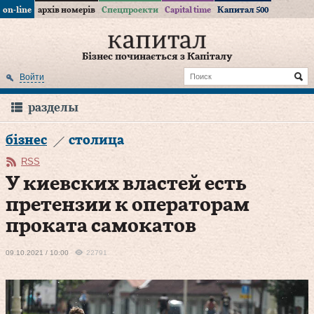
on-line
архів номерів
Спецпроекти
Capital time
Капитал 500
Бізнес починається з Капіталу
Войти
разделы
бізнес
столица
RSS
У киевских властей есть
претензии к операторам
проката самокатов
09.10.2021 / 10:00
22791