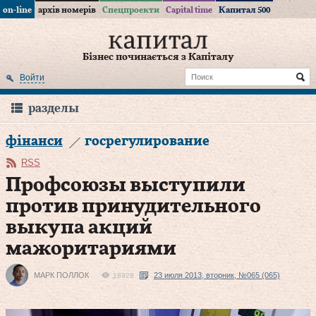
on-line
архів номерів
Спецпроекти
Capital time
Капитал 500
Бізнес починається з Капіталу
Войти
разделы
фінанси
госрегулирование
RSS
Профсоюзы выступили
против принудительного
выкупа акций
мажоритариями
МАРК ПОЛЛОК
23 июля 2013, вторник, №065 (065)
18928