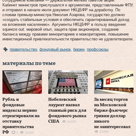
сотрудников компаний — держателей мелких пакетов акций.
Кабинет министров прислушался к аргументам, представленным ФПУ,
и отправил в начале июля документ НКЦБФР на доработку. По
словам премьер-министра Николая Азарова, государство должно
«создать стабильные условия и обеспечить гарантированный доход
на вложения населению». Аргументы НКЦБФР в пользу введения
squeeze out: мировой опыт, защита прав акционеров, создание
баланса между правами миноритариев и мажоритариев, повышение
инвестиционной привлекательности правительство не удовлетворили.
правительство
,
фондовый рынок
,
биржи
,
профсоюзы
материалы по теме
Рубль и
Нобелевский
За месяц торгов
фондовые
лауреат назвал
на Московской
индексы нервно
главный риск для
бирже фьючерс
отреагировали на
фондового рынка
гривня-доллар
отставку
США
никого
24353
правительства
не заинтересовал
21900
РФ
1
12040