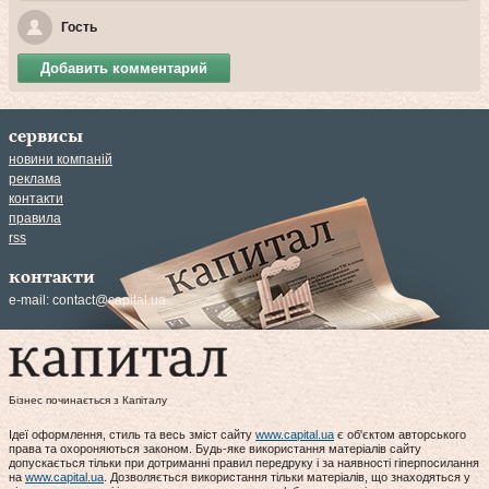
Гость
Добавить комментарий
сервисы
новини компаній
реклама
контакти
правила
rss
контакти
e-mail:
contact@capital.ua
Бізнес починається з Капіталу
Ідеї оформлення, стиль та весь зміст сайту
www.capital.ua
є об'єктом авторського
права та охороняються законом. Будь-яке використання матеріалів сайту
допускається тільки при дотриманні правил передруку і за наявності гіперпосилання
на
www.capital.ua
. Дозволяється використання тільки матеріалів, що знаходяться у