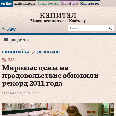
on-line
архів номерів
Спецпроекти
Capital time
Капитал 500
Бізнес починається з Капіталу
Войти
разделы
економіка
резонанс
RSS
Мировые цены на
продовольствие обновили
рекорд 2011 года
04.11.2021 / 12:16
22301