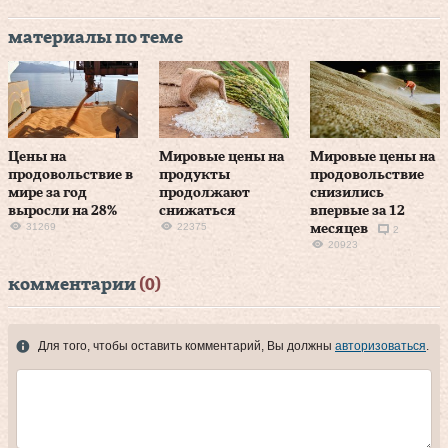
материалы по теме
Цены на
Мировые цены на
Мировые цены на
продовольствие в
продукты
продовольствие
мире за год
продолжают
снизились
выросли на 28%
снижаться
впервые за 12
31269
22375
месяцев
2
20923
комментарии
(0)
Для того, чтобы оставить комментарий, Вы должны
авторизоваться
.