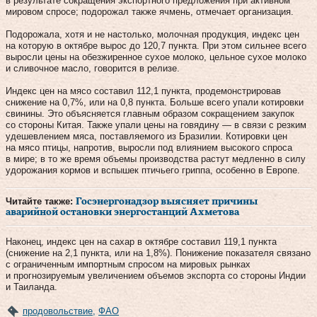
в результате сокращения экспортного предложения при активном
мировом спросе; подорожал также ячмень, отмечает организация.
Подорожала, хотя и не настолько, молочная продукция, индекс цен
на которую в октябре вырос до 120,7 пункта. При этом сильнее всего
выросли цены на обезжиренное сухое молоко, цельное сухое молоко
и сливочное масло, говорится в релизе.
Индекс цен на мясо составил 112,1 пункта, продемонстрировав
снижение на 0,7%, или на 0,8 пункта. Больше всего упали котировки
свинины. Это объясняется главным образом сокращением закупок
со стороны Китая. Также упали цены на говядину — в связи с резким
удешевлением мяса, поставляемого из Бразилии. Котировки цен
на мясо птицы, напротив, выросли под влиянием высокого спроса
в мире; в то же время объемы производства растут медленно в силу
удорожания кормов и вспышек птичьего гриппа, особенно в Европе.
Читайте также:
Госэнергонадзор выясняет причины
аварийной остановки энергостанций Ахметова
Наконец, индекс цен на сахар в октябре составил 119,1 пункта
(снижение на 2,1 пункта, или на 1,8%). Понижение показателя связано
с ограниченным импортным спросом на мировых рынках
и прогнозируемым увеличением объемов экспорта со стороны Индии
и Таиланда.
продовольствие
,
ФАО