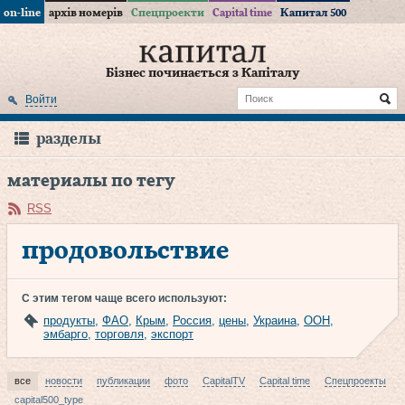
on-line
архів номерів
Спецпроекти
Capital time
Капитал 500
Бізнес починається з Капіталу
Войти
разделы
материалы по тегу
RSS
продовольствие
С этим тегом чаще всего используют:
продукты
,
ФАО
,
Крым
,
Россия
,
цены
,
Украина
,
ООН
,
эмбарго
,
торговля
,
экспорт
все
новости
публикации
фото
CapitalTV
Capital time
Спецпроекты
capital500_type