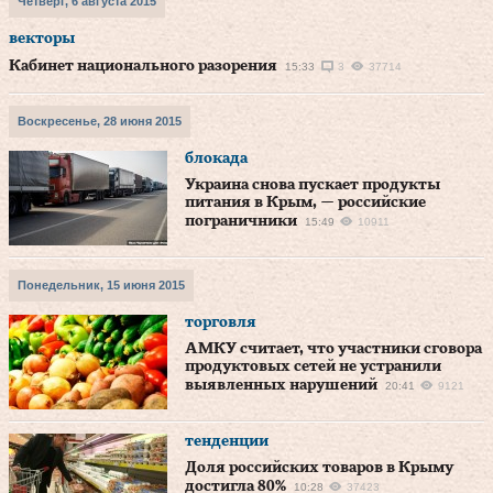
Четверг, 6 августа 2015
векторы
Кабинет национального разорения
15:33
3
37714
Воскресенье, 28 июня 2015
блокада
Украина снова пускает продукты
питания в Крым, — российские
пограничники
15:49
10911
Понедельник, 15 июня 2015
торговля
АМКУ считает, что участники сговора
продуктовых сетей не устранили
выявленных нарушений
20:41
9121
тенденции
Доля российских товаров в Крыму
достигла 80%
10:28
37423