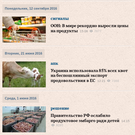
Понедельник, 12 сентября 2016
сигналы
ООН: В мире рекордно выросли цены
на продукты
15:06
7677
Вторник, 21 июня 2016
апк
Украина использовала 85% всех квот
на беспошлинный экспорт
продовольствия в ЕС
12:21
7369
Среда, 1 июня 2016
решение
Правительство РФ ослабило
продуктовое эмбарго ради детей
14:15
8095