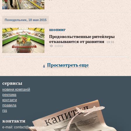
Понедельник, 18 мая 2015
шопинг
Продовольственные ритейлеры
отказываются от развития
19:31
30889
Просмотреть еще
сервисы
новини компаній
реклама
контакти
правила
rss
контакти
e-mail:
contact@capital.ua