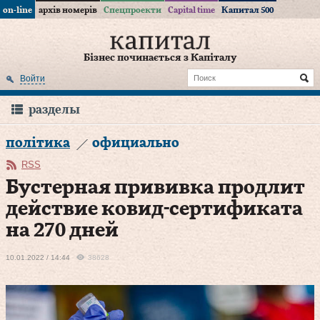
on-line
архів номерів
Спецпроекти
Capital time
Капитал 500
Бізнес починається з Капіталу
Войти
разделы
політика
официально
RSS
Бустерная прививка продлит
действие ковид-сертификата
на 270 дней
10.01.2022 / 14:44
38628