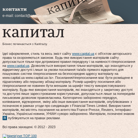
контакти
e-mail:
contact@capital.ua
Бізнес починається з Капіталу
Ідеї оформлення, стиль та весь зміст сайту
www.capital.ua
є об'єктом авторського
права та охороняються законом. Будь-яке використання матеріалів сайту
допускається тільки при дотриманні правил передруку і за наявності гіперпосилання
на
www.capital.ua
. Дозволяється використання тільки матеріалів, що знаходяться у
відкритому доступі і лише за умови посилання та/або прямого відкритого для
пошукових систем гіперпосилання на безпосередню адресу матеріалу на
www.capital.ua www.capital.ua /a>. Посилання/гіперпосилання має бути розміщене в
підзаголовку або першому абзаці матеріалу. Розмір шрифту посилання або
гіперпосилання не повинен бути меншим за шрифт тексту використовуваного
матеріалу. Будь-яке використання матеріалів, які знаходяться у закритому доступі
та доступні лише зареєстрованим користувачам, допускається лише за попереднім
письмовим дозволом правовласника. Категорично заборонено передрук,
копіювання, відтворення, зміну або інше використання матеріалів, опублікованих з
позначкою в рамках угоди про синдикацію з Financial Times Limited. Використання
матеріалів, які містять посилання на агентства France-Presse, Reuters, Інтерфакс-
Україна, Українські новини, УНІАН суворо заборонено. Матеріали, позначені знаком
публікуються на правах реклами.
Всі права захищені. © 2012 - 2023