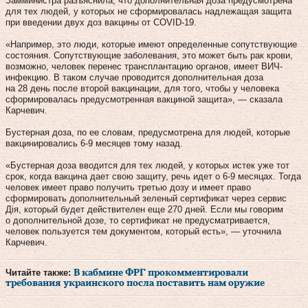
Замминистра разъяснила, что дополнительная доза предусмотрена
для тех людей, у которых не сформировалась надлежащая защита
при введении двух доз вакцины от COVID-19.
«Например, это люди, которые имеют определенные сопутствующие
состояния. Сопутствующие заболевания, это может быть рак крови,
возможно, человек перенес трансплантацию органов, имеет ВИЧ-
инфекцию. В таком случае проводится дополнительная доза
на 28 день после второй вакцинации, для того, чтобы у человека
сформировалась предусмотренная вакциной защита», — сказала
Карчевич.
Бустерная доза, по ее словам, предусмотрена для людей, которые
вакцинировались 6-9 месяцев тому назад.
«Бустерная доза вводится для тех людей, у которых истек уже тот
срок, когда вакцина дает свою защиту, речь идет о 6-9 месяцах. Тогда
человек имеет право получить третью дозу и имеет право
сформировать дополнительный зеленый сертификат через сервис
Дія, который будет действителен еще 270 дней. Если мы говорим
о дополнительной дозе, то сертификат не предусматривается,
человек пользуется тем документом, который есть», — уточнила
Карчевич.
Читайте также:
В кабмине ФРГ прокомментировали
требования украинского посла поставить нам оружие