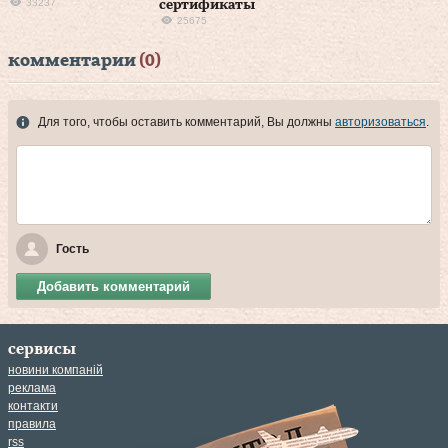
33237
сертификаты
25675
комментарии
(0)
Для того, чтобы оставить комментарий, Вы должны
авторизоваться
.
Гость
Добавить комментарий
сервисы
новини компаній
реклама
контакти
правила
rss