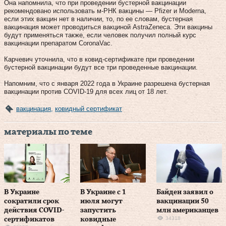
Она напомнила, что при проведении бустерной вакцинации
рекомендовано использовать м-РНК вакцины — Pfizer и Moderna,
если этих вакцин нет в наличии, то, по ее словам, бустерная
вакцинация может проводиться вакциной AstraZeneca. Эти вакцины
будут применяться также, если человек получил полный курс
вакцинации препаратом CoronaVac.
Карчевич уточнила, что в ковид-сертификате при проведении
бустерной вакцинации будут все три проведенные вакцинации.
Напомним, что с января 2022 года в Украине разрешена бустерная
вакцинации против COVID-19 для всех лиц от 18 лет.
вакцинация
,
ковидный сертификат
материалы по теме
В Украине
В Украине с 1
Байден заявил о
сократили срок
июля могут
вакцинации 50
действия COVID-
запустить
млн американцев
34318
сертификатов
ковидные