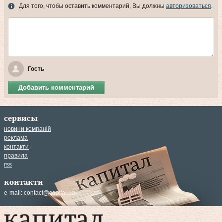
Для того, чтобы оставить комментарий, Вы должны
авторизоваться
.
Гость
Добавить комментарий
сервисы
новини компаній
реклама
контакти
правила
rss
контакти
e-mail:
contact@capital.ua