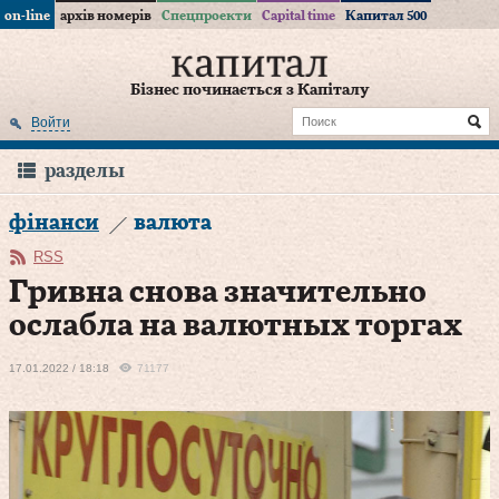
on-line
архів номерів
Спецпроекти
Capital time
Капитал 500
Бізнес починається з Капіталу
Войти
разделы
фінанси
валюта
RSS
Гривна снова значительно
ослабла на валютных торгах
17.01.2022 / 18:18
71177