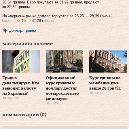
28,34 гривны. Евро покупают за 31,92 гривны, продают
за 32,32 гривны.
На «черном» рынке доллар торгуется за 28,25 — 28,39 гривны,
евро — 32,10 — 32,29 гривны.
доллар
,
гривна
материалы по теме
Гривна –
Официальный
Курс гривны на
девальвирует. Кто
курс гривны к
межбанке уже
выводит валюту
доллару достиг
выше 28 грн/$1
63664
из Украины?
четырехлетнего
4695799
минимума
42406
комментарии
(0)